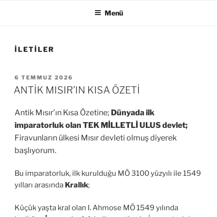
Menü
İLETILER
YAYIM
6 TEMMUZ 2026
TARIHI
ANTİK MISIR’IN KISA ÖZETİ
Antik Mısır’ın Kısa Özetine;
Dünyada ilk
imparatorluk olan TEK MİLLETLİ ULUS devlet;
Firavunların ülkesi Mısır devleti olmuş diyerek
başlıyorum.
Bu imparatorluk, ilk kurulduğu MÖ 3100 yüzyılı ile 1549
yılları arasında
Krallık
;
Küçük yaşta kral olan I. Ahmose MÖ 1549 yılında