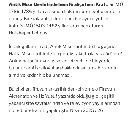
Antik Mısır Devletinde hem Kraliçe hem Kral
olan MÖ
1789-1786 yılları arasında hüküm süren Sobekneferu
olmuş. Bu kral/kraliçeden sonra ise aynı niyet ile
koltuğa MÖ 1503-1482 yılları arasında oturan
Hatshepsut olmuş.
İsrailoğullarının adı, Antik Mısır tarihinde hiç geçmez.
Hatta Mısır tarihinde ‘en gereksiz kral’ olaeak görülen 4.
Ankhenaton’un varlığı ve adı bir şekilde bir yerde
bulunurken! İsrailoğulları hakkında en ufak bir kırıntı
şimdiye kadar hiç bulunamadı.
Bu bilgiler, firavunlar-tarihinden-bir-ornek/ Firavun
Akhenaton ve Hz Yusuf yazımda olduğu gibi, çeşitli
yabancı site sayfalarından ve televizyon yayınlarından
not edilerek alıntı yapılmıştır. Nisan 2025 / 26