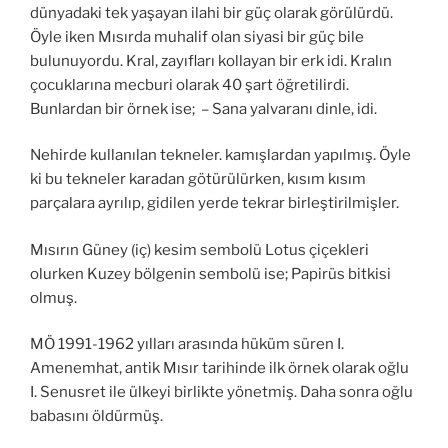
dünyadaki tek yaşayan ilahi bir güç olarak görülürdü.
Öyle iken Mısırda muhalif olan siyasi bir güç bile
bulunuyordu. Kral, zayıfları kollayan bir erk idi. Kralın
çocuklarına mecburi olarak 40 şart öğretilirdi.
Bunlardan bir örnek ise; – Sana yalvaranı dinle, idi.
Nehirde kullanılan tekneler. kamışlardan yapılmış. Öyle
ki bu tekneler karadan götürülürken, kısım kısım
parçalara ayrılıp, gidilen yerde tekrar birleştirilmişler.
Mısırın Güney (iç) kesim sembolü Lotus çiçekleri
olurken Kuzey bölgenin sembolü ise; Papirüs bitkisi
olmuş.
MÖ 1991-1962 yılları arasında hüküm süren I.
Amenemhat, antik Mısır tarihinde ilk örnek olarak oğlu
I. Senusret ile ülkeyi birlikte yönetmiş. Daha sonra oğlu
babasını öldürmüş.