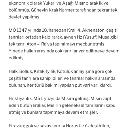
ekonomik olarak Yukarı ve Aşağı Mısır olarak ikiye
bölünmüş. Güneyin Kralı Narmer tarafından tekrar tek
devlet yapılmış.
MÖ 1347 yılında 18. hanedan Kralı 4. Akhenaton, çeşitli
tanrıları ortadan kaldırarak, aynen Hz (Yusuf) Musa gibi
tek tanrı Aton – Ra’ya tapınılmayı mecbur etmiş.
Yinede halkın arasında çok tanrılar var edilmeye devam
edilmiş.
Halk; Bolluk, Kıtlık, İyilik, Kötülük anlayışına göre çok
çeşitli tanrılara sahip idiler. Ve tanrılar halkın arasında
bulunan, her türlü bakımı yapılan put vari varlıklardı.
Hristiyanlık, MS I. yüzyılda Mısıra gelmiş. Mısırı zapt
eden bütün krallar, Mısırın geleneksel tanrılarını kabul
etmiş ve bunlara tapınmaya devam etmişler.
Firavun; gök ve savaş tanrısı Horus ile özdeştirilen,