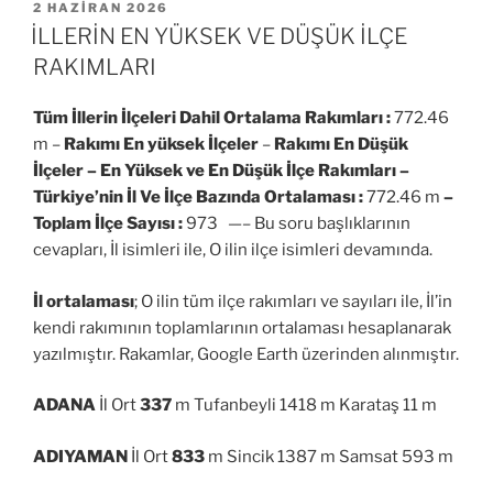
YAYIM
2 HAZIRAN 2026
TARIHI
İLLERİN EN YÜKSEK VE DÜŞÜK İLÇE
RAKIMLARI
Tüm İllerin İlçeleri Dahil Ortalama Rakımları :
772.46
m –
Rakımı En yüksek İlçeler
–
Rakımı En Düşük
İlçeler –
En Yüksek ve En Düşük İlçe Rakımları –
Türkiye’nin İl Ve İlçe Bazında Ortalaması :
772.46 m
–
Toplam İlçe Sayısı :
973 —– Bu soru başlıklarının
cevapları, İl isimleri ile, O ilin ilçe isimleri devamında.
İl ortalaması
; O ilin tüm ilçe rakımları ve sayıları ile, İl’in
kendi rakımının toplamlarının ortalaması hesaplanarak
yazılmıştır. Rakamlar, Google Earth üzerinden alınmıştır.
ADANA
İl Ort
337
m Tufanbeyli 1418 m Karataş 11 m
ADIYAMAN
İl Ort
833
m Sincik 1387 m Samsat 593 m