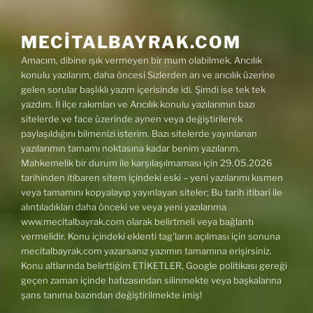
MECITALBAYRAK.COM
Amacım, dibine ışık vermeyen bir mum olabilmek. Arıcılık
konulu yazılarım, daha öncesi Sizlerden arı ve arıcılık üzerine
gelen sorular başlıklı yazım içerisinde idi. Şimdi ise tek tek
yazdım. İl ilçe rakımları ve Arıcılık konulu yazılarımın bazı
sitelerde ve face üzerinde aynen veya değiştirilerek
paylaşıldığını bilmenizi isterim. Bazı sitelerde yayınlanan
yazılarımın tamamı noktasına kadar benim yazılarım.
Mahkemelik bir durum ile karşılaşılmaması için 29.05.2026
tarihinden itibaren sitem içindeki eski – yeni yazılarımı kısmen
veya tamamını kopyalayıp yayınlayan siteler; Bu tarih itibari ile
alıntıladıkları daha önceki ve veya yeni yazılarıma
www.mecitalbayrak.com olarak belirtmeli veya bağlantı
vermelidir. Konu içindeki eklenti tag'ların açılması için sonuna
mecitalbayrak.com yazarsanız yazımın tamamına erişirsiniz.
Konu altlarında belirttiğim ETİKETLER, Google politikası gereği
geçen zaman içinde hafızasından silinmekte veya başkalarına
şans tanıma bazından değiştirilmekte imiş!