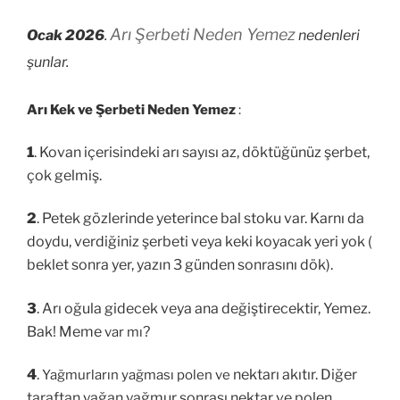
Arı Şerbeti Neden Yemez
Ocak 2026
.
nedenleri
şunlar.
Arı Kek ve Şerbeti Neden Yemez
:
1
. Kovan içerisindeki arı sayısı az, döktüğünüz şerbet,
çok gelmiş.
2
. Petek gözlerinde yeterince bal stoku var. Karnı da
doydu, verdiğiniz şerbeti veya keki koyacak yeri yok (
beklet sonra yer, yazın 3 günden sonrasını dök).
3
. Arı oğula gidecek veya ana değiştirecektir, Yemez.
Bak! Meme
?
var mı
4
.
nektarı akıtır. Diğer
Yağmurların yağması polen ve
taraftan yağan yağmur sonrası nektar ve polen