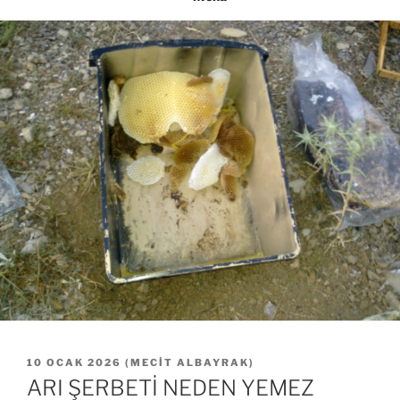
YAYIM
10 OCAK 2026
(
MECIT ALBAYRAK
)
TARIHI
ARI ŞERBETİ NEDEN YEMEZ