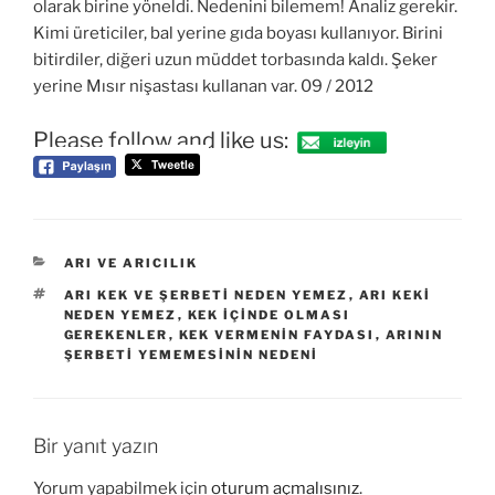
olarak birine yöneldi. Nedenini bilemem! Analiz gerekir.
Kimi üreticiler, bal yerine gıda boyası kullanıyor. Birini
bitirdiler, diğeri uzun müddet torbasında kaldı. Şeker
yerine Mısır nişastası kullanan var. 09 / 2012
Please follow and like us:
KATEGORILER
ARI VE ARICILIK
ETIKETLER
ARI KEK VE ŞERBETI NEDEN YEMEZ
,
ARI KEKI
NEDEN YEMEZ
,
KEK IÇINDE OLMASI
GEREKENLER
,
KEK VERMENIN FAYDASI
,
ARININ
ŞERBETI YEMEMESININ NEDENI
Bir yanıt yazın
Yorum yapabilmek için
oturum açmalısınız
.