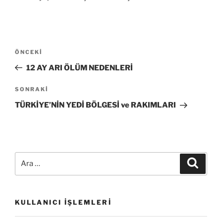
Yazı
Önceki
ÖNCEKI
gezinmesi
Yazı
12 AY ARI ÖLÜM NEDENLERİ
Sonraki
SONRAKI
Yazı
TÜRKİYE’NİN YEDİ BÖLGESİ ve RAKIMLARI
Ara:
Ara
KULLANICI İŞLEMLERI