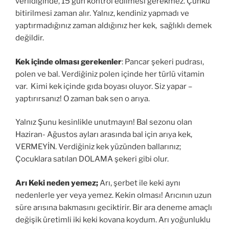
verildiğinde, 15 gün kontrol edilmesi gerekmez. Çünkü
bitirilmesi zaman alır. Yalnız, kendiniz yapmadı ve
yaptırmadığınız zaman aldığınız her kek, sağlıklı demek
değildir.
Kek içinde olması gerekenler
: Pancar şekeri pudrası,
polen ve bal. Verdiğiniz polen içinde her türlü vitamin
var. Kimi kek içinde gıda boyası oluyor. Siz yapar –
yaptırırsanız! O zaman bak sen o arıya.
Yalnız Şunu kesinlikle unutmayın! Bal sezonu olan
Haziran- Ağustos ayları arasında bal için arıya kek,
VERMEYİN. Verdiğiniz kek yüzünden ballarınız;
Çocuklara satılan DOLAMA şekeri gibi olur.
Arı Keki neden yemez;
Arı, şerbet ile keki aynı
nedenlerle yer veya yemez. Kekin olması! Arıcının uzun
süre arısına bakmasını geciktirir. Bir ara deneme amaçlı
değişik üretimli iki keki kovana koydum. Arı yoğunluklu