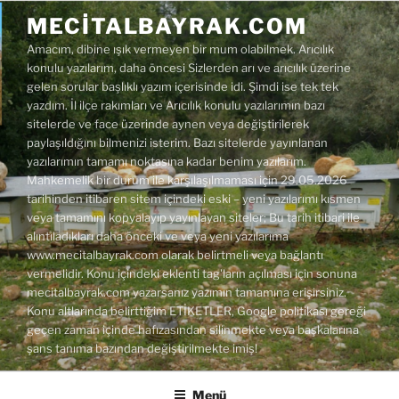
İçeriğe
MECITALBAYRAK.COM
geç
Amacım, dibine ışık vermeyen bir mum olabilmek. Arıcılık
konulu yazılarım, daha öncesi Sizlerden arı ve arıcılık üzerine
gelen sorular başlıklı yazım içerisinde idi. Şimdi ise tek tek
yazdım. İl ilçe rakımları ve Arıcılık konulu yazılarımın bazı
sitelerde ve face üzerinde aynen veya değiştirilerek
paylaşıldığını bilmenizi isterim. Bazı sitelerde yayınlanan
yazılarımın tamamı noktasına kadar benim yazılarım.
Mahkemelik bir durum ile karşılaşılmaması için 29.05.2026
tarihinden itibaren sitem içindeki eski – yeni yazılarımı kısmen
veya tamamını kopyalayıp yayınlayan siteler; Bu tarih itibari ile
alıntıladıkları daha önceki ve veya yeni yazılarıma
www.mecitalbayrak.com olarak belirtmeli veya bağlantı
vermelidir. Konu içindeki eklenti tag'ların açılması için sonuna
mecitalbayrak.com yazarsanız yazımın tamamına erişirsiniz.
Konu altlarında belirttiğim ETİKETLER, Google politikası gereği
geçen zaman içinde hafızasından silinmekte veya başkalarına
şans tanıma bazından değiştirilmekte imiş!
Menü