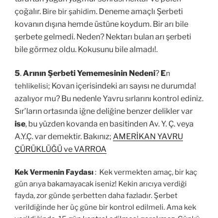
çoğalır.
. Deneme amaçlı Şerbeti
Bire bir şahidim
kovanın dışına hemde üstüne koydum. Bir arı bile
şerbete gelmedi. Neden? Nektarı bulan arı şerbeti
bile görmez oldu. Kokusunu bile almadı!.
5
.
Arının Şerbeti Yememesinin Nedeni
?
E
n
; Kovan içerisindeki arı sayısı ne durumda!
tehlikelisi
azalıyor mu?
Bu nedenle Yavru sırlarını kontrol ediniz.
Sır’ların ortasında iğne deliğine benzer delikler var
ise
, bu yüzden kovanda en basitinden Av. Y. Ç. veya
A.Y.Ç. var demektir. Bakınız;
AMERİKAN YAVRU
ÇÜRÜKLÜĞÜ ve VARROA
Kek Vermenin Faydası
: Kek vermekten amaç, bir kaç
gün arıya bakamayacak iseniz! Kekin arıcıya verdiği
fayda, zor günde şerbetten daha fazladır. Şerbet
verildiğinde her üç güne bir kontrol edilmeli. Ama kek