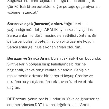
Soğuklarda arıların açlıktan öldüğü tespit edilmiştir.
Çünkü, Balı biten petekten diğer peteğe geçemiyorlar.
w.bienenstand.at/
Sarıca ve e
şek (borazan)
arıları.
Yağmur etkili
yağmadığı müddetçe ARALIK ayına kadar yaşarlar.
Sarıca arıların öldürülmesinde en etkilisi yöntem. Bir
parça bal bulaşığı peteği naylon örtü üzerine koyun.
Sarıca arılar gelir. Bala konan arıları öldürün.
Borazan ve Sarıca Arısı :
Bu arı yaklaşık 4 cm boyunda,
Sırt ve karın bölgesi bir ip kalınlığında birbirine
bağlantılı, kahve rengi renkte bir arıdır. Geniş bir
malzemenin ortasına bir parça et koyup üzerine ve
etrafına bu yapışkanı sürerek kovan üzeri ve etrafa
dağıtın.
DDT tozunu yanınızda bulundurun. Yakaladığınız sarıca
arısının arkasını DDT tozuna değdirip salın. Arının