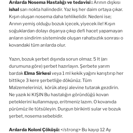
Arılarda Nosema Hastalığı ve tedavisi :
Arının dışkısı
ishal
sarı nokta halindedir. Yaz kış her daim ortaya çıkar.
Kışın oluşan nosema daha tehlikelidir. Nedeni ise;
Arının yemiş olduğu bozuk içecek, yiyecek ile! Kışın
soğuklardan dolayı dışarıya çıkıp defi hacet yapamayan
arıların sindirim sisteminde oluşan rahatsızlık sonrası o
kovandaki tüm arılarda olur.
Yazın, bozuk şerbet dışında sorun olmaz. 5 lt (arı
durumuna göre) şerbet hazırlayın. Şerbete yarım
bardak
Elma Sirkesi
veya 1 ml kekik yağını karıştırıp her
bittikçe 3 kere şerbetliğe dökünüz. Tüm
Malzemelerinizi, körük ateşi alevine tutarak gezdirin.
Ne yazık ki KIŞIN Bu hastalığın göründüğü kovan
peteklerini kullanmayıp, eritmeniz lazım. O kovanıda
pürümüz ile tütsüleyin. Durgun birikinti sular ve bozuk
şerbet, nosema sebebidir.
Arılarda Koloni Çöküşü:
</strong> Bu kayıp 12 Ay