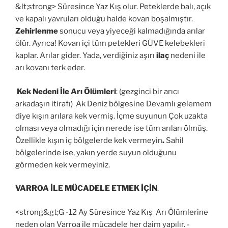
&lt;strong> Süresince Yaz Kış olur. Peteklerde balı, açık
ve kapalı yavruları olduğu halde kovan boşalmıştır.
Zehirlenme
sonucu veya yiyeceği kalmadığında arılar
ölür. Ayrıca! Kovan içi tüm petekleri GÜVE kelebekleri
kaplar. Arılar gider. Yada, verdiğiniz aşırı
ilaç
nedeni ile
arı kovanı terk eder.
Kek Nedeni İle Arı Ölümleri
: (gezginci bir arıcı
arkadaşın itirafı) Ak Deniz bölgesine Devamlı gelemem
diye kışın arılara kek vermiş.
İçme suyunun Çok uzakta
olması veya olmadığı için nerede ise tüm arıları ölmüş.
Özellikle kışın iç bölgelerde kek vermeyin
.
Sahil
bölgelerinde ise, yakın yerde suyun olduğunu
görmeden kek vermeyiniz.
VARROA İLE MÜCADELE ETMEK İÇİN
.
<strong&gt;G -12 Ay Süresince Yaz Kış Arı Ölümlerine
neden olan Varroa ile mücadele her daim yapılır. -