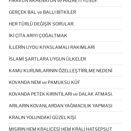
FİRAVUN AKHENATON ve HAZRETİ YUSUF.
GERÇEK BAL ve BALLI BİTKİLER
HER TÜRLÜ DEĞİŞİK SORULAR.
İKİ ÇİTA ARIYI ÇOĞALTMAK
İLLERİN UYDU KIYASLAMALI RAKIMLARI
İSLAMİ ŞARTLARA UYGUN ÜLKELER
KAMU KURUMLARININ ÖZELLEŞTİRİLME NEDENİ
KOVANDA NEM ve PAMUKSU KÜF
KOVANDA PETEK KIRINTILARI ve DALAK ATMASI.
ARILARIN KOVANLARDAN YAĞMACILIK YAPMASI
KRALIN YOLUNDAKİ GÜZEL KİŞİ.
MISIRIN HEM KRALİÇESİ HEM KRALI HATŞEPSUT