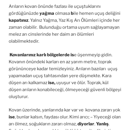
Arıların kovan önünde fazlası ile uçuştuklarını
gördüğünüzde
yağma
olmasa
b
ile hemen uçuş deliğini
kapatınız
. Yalnız Yağma, Yaz Kış Arı Ölümleri içinde her
zaman olabilir. Bulunduğu ortama uyum sağlayamayan
melez arı cinslerinde her daim arı ölümleri
olabilmektedir.
Kovanlarınız
karlı bölgelerde is
e üşenmeyip gidin.
Kovanın önündeki karları en az yarım metre, toprak
görününceye kadar temizleyiniz. Arıların bazıları uçuş
yapamadan uçuş tahtasından yere düşmekte. Kara
düşen arı kalkamaz
ise,
uyuşur ve ölür. Toprak, kül
düşen arıların konabileceği, ölmeyeceği güvenli bölgeyi
oluşturur.
Kovan üzerinde, yanlarında kar var ve kovana zararı yok
ise
, bunlar kalsın, faydası olur. Kimi arıcı; – Yiyeceği olan
arı ölmez, soğukların zararı olmaz,
diyorlar
.
Yanlış
.