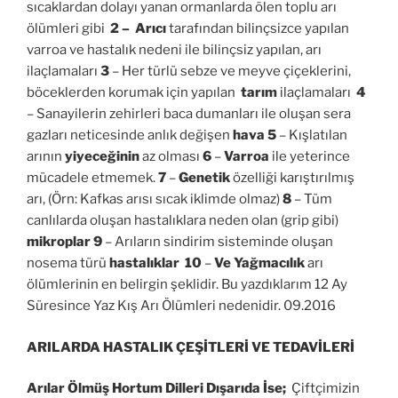
sıcaklardan dolayı yanan ormanlarda ölen toplu arı
ölümleri gibi
2 –
Arıcı
tarafından bilinçsizce yapılan
varroa ve hastalık nedeni ile bilinçsiz yapılan, arı
ilaçlamaları
3
– Her türlü sebze ve meyve çiçeklerini,
böceklerden korumak için yapılan
tarım
ilaçlamaları
4
– Sanayilerin zehirleri baca dumanları ile oluşan sera
gazları neticesinde anlık değişen
hava
5
– Kışlatılan
arının
yiyeceğinin
az olması
6
–
Varroa
ile yeterince
mücadele etmemek.
7
–
Genetik
özelliği karıştırılmış
arı, (Örn: Kafkas arısı sıcak iklimde olmaz)
8
– Tüm
canlılarda oluşan hastalıklara neden olan (grip gibi)
mikroplar
9
– Arıların sindirim sisteminde oluşan
nosema türü
hastalıklar
10
–
Ve Yağmacılık
arı
ölümlerinin en belirgin şeklidir. Bu yazdıklarım 12 Ay
Süresince Yaz Kış Arı Ölümleri nedenidir. 09.2016
ARILARDA HASTALIK ÇEŞİTLERİ VE TEDAVİLERİ
Arılar Ölmüş Hortum Dilleri Dışarıda İse;
Çiftçimizin