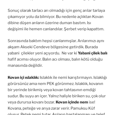
Sonuç olarak tarlacı arı olmadığı için genç arılar tarlaya
çıkamıyor yolu da bilmiyor. Bu nedenle açlıktan Kovan
dibine düşen arıların üzerine duman bastım. Isı
değişimi ile hemen canlandılar. Şerbet verip kapattım.
Sonrasında baktım hepsi canlanmışlar. Arılarımızı aynı
akşam Akseki Cendeve bölgesine getirdik. Burada
yabani çilekler yeni açıyordu. Ne var ki
Yabani çilek balı
hafif acımsı oluyor. Balın acı olması, balın kötü olduğu
manasında değildir.
Kovan içi ıslaklık:
Islaklık ile nemi karıştırmayın. Islaklığı
görürsünüz ama nem PEK görünmez. Islaklık, kovanın
bir yerinde birikmiş veya kovan tahtasının emdiği
sudur. Bu suyu arı içer. Yalnız haliyle biriken su, çok olur
veya durursa kovanı bozar.
Kovan içinde nem
ise!
Kovana, peteğe ve arıya zarar verir. Pamuksu Küf
oluşur. Petek nemi tutar. Arıların hastalanması ve telef