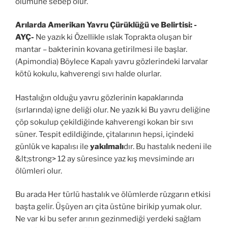
ölümüne sebep olur.
Arılarda Amerikan Yavru Çürüklüğü ve Belirtisi: -
AYÇ-
Ne yazık ki Özellikle ıslak Toprakta oluşan bir
mantar – bakterinin kovana getirilmesi ile başlar.
(Apimondia) Böylece Kapalı yavru gözlerindeki larvalar
kötü kokulu, kahverengi sıvı halde olurlar.
Hastalığın olduğu yavru gözlerinin kapaklarında
(sırlarında) igne deliği olur. Ne yazık ki Bu yavru deliğine
çöp sokulup çekildiğinde kahverengi kokan bir sıvı
süner. Tespit edildiğinde, çitalarının hepsi, içindeki
günlük ve kapalısı ile
yakılmalı
dır. Bu hastalık nedeni ile
&lt;strong> 12 ay süresince yaz kış mevsiminde arı
ölümleri olur.
Bu arada Her türlü hastalık ve ölümlerde rüzgarın etkisi
başta gelir. Üşüyen arı çita üstüne birikip yumak olur.
Ne var ki bu sefer arının gezinmediği yerdeki sağlam