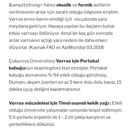
&amp;lt;strong> Yalnız
oksalik
ve
formik
asitlerin
verilmesinin arılar için zararlı olduğu bilgisine eriştim.
Varroa arının kanını emdiği için vücudunda yara
meydana getiriyor. Havaya yayılan bu ilaçların buhar
etkisi varroayı öldürüyor. Ama! bir kaç gün sonrada
arılar varroanın açtığı yara nedeni ile daha erken
ölüyorlar. (Kaynak FAO ve ApiMondia) 03.2018
Çukurova Üniversitesi
Varroa için Portakal
kabuğu
nun (washington) test etmişler. Portakal
kabuğu dumanının % 94 etkili olduğu görülmüş.
Dumanı, akşam üzerleri en az 5 kere dolu dolu basıp, 15
dakika uçuş deliğini kapatmalısınız.
Varroa mücadelesi için Timol esanslı kekik yağı :
Etkili
olduğu üniversite çalışmaları sonunda tespit edilmiştir.
5 lt şerbete enjektör ile 1 – 2 ml çekip karıştırın ve
şerbetliklere dökünüz.