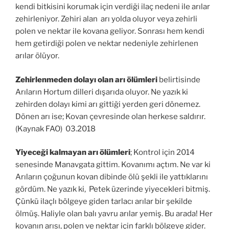
kendi bitkisini korumak için verdiği ilaç nedeni ile arılar
zehirleniyor. Zehiri alan arı yolda oluyor veya zehirli
polen ve nektar ile kovana geliyor. Sonrası hem kendi
hem getirdiği polen ve nektar nedeniyle zehirlenen
arılar ölüyor.
Zehirlenmeden dolayı olan arı ölümleri
belirtisinde
Arıların Hortum dilleri dışarıda oluyor. Ne yazık ki
zehirden dolayı kimi arı gittiği yerden geri dönemez.
Dönen arı ise; Kovan çevresinde olan herkese saldırır.
(Kaynak FAO) 03.2018
Yiyeceği kalmayan arı ölümleri
; Kontrol için 2014
senesinde Manavgata gittim. Kovanımı açtım. Ne var ki
Arıların çoğunun kovan dibinde ölü şekli ile yattıklarını
gördüm. Ne yazık ki, Petek üzerinde yiyecekleri bitmiş.
Çünkü ilaçlı bölgeye giden tarlacı arılar bir şekilde
ölmüş. Haliyle olan balı yavru arılar yemiş. Bu arada! Her
kovanın arısı, polen ve nektar için farklı bölgeye gider.