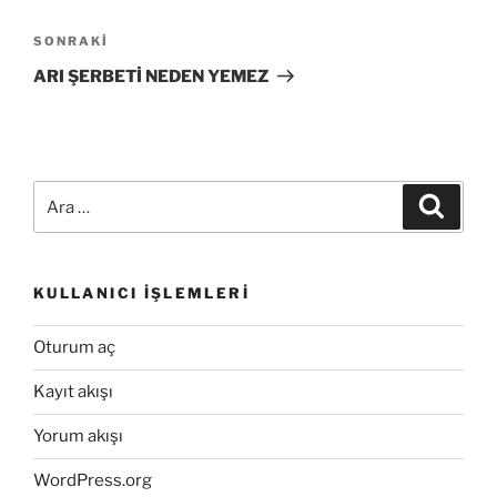
Sonraki
SONRAKI
Yazı
ARI ŞERBETİ NEDEN YEMEZ
Ara:
Ara
KULLANICI İŞLEMLERI
Oturum aç
Kayıt akışı
Yorum akışı
WordPress.org