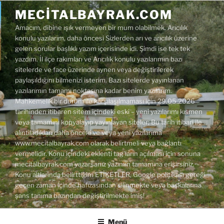
İçeriğe
MECITALBAYRAK.COM
geç
Amacım, dibine ışık vermeyen bir mum olabilmek. Arıcılık
konulu yazılarım, daha öncesi Sizlerden arı ve arıcılık üzerine
gelen sorular başlıklı yazım içerisinde idi. Şimdi ise tek tek
yazdım. İl ilçe rakımları ve Arıcılık konulu yazılarımın bazı
sitelerde ve face üzerinde aynen veya değiştirilerek
paylaşıldığını bilmenizi isterim. Bazı sitelerde yayınlanan
yazılarımın tamamı noktasına kadar benim yazılarım.
Mahkemelik bir durum ile karşılaşılmaması için 29.05.2026
tarihinden itibaren sitem içindeki eski – yeni yazılarımı kısmen
veya tamamını kopyalayıp yayınlayan siteler; Bu tarih itibari ile
alıntıladıkları daha önceki ve veya yeni yazılarıma
www.mecitalbayrak.com olarak belirtmeli veya bağlantı
vermelidir. Konu içindeki eklenti tag'ların açılması için sonuna
mecitalbayrak.com yazarsanız yazımın tamamına erişirsiniz.
Konu altlarında belirttiğim ETİKETLER, Google politikası gereği
geçen zaman içinde hafızasından silinmekte veya başkalarına
şans tanıma bazından değiştirilmekte imiş!
Menü