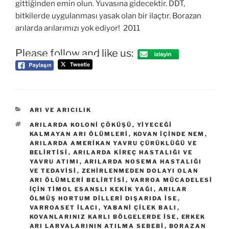
gittiğinden emin olun. Yuvasına gidecektir. DDT,
bitkilerde uygulanması yasak olan bir ilaçtır. Borazan
arılarda arılarımızı yok ediyor! 2011
Please follow and like us:
KATEGORILER
ARI VE ARICILIK
ETIKETLER
ARILARDA KOLONI ÇÖKÜŞÜ
,
YIYECEĞI
KALMAYAN ARI ÖLÜMLERI
,
KOVAN IÇINDE NEM
,
ARILARDA AMERIKAN YAVRU ÇÜRÜKLÜĞÜ VE
BELIRTISI
,
ARILARDA KIREÇ HASTALIĞI VE
YAVRU ATIMI
,
ARILARDA NOSEMA HASTALIĞI
VE TEDAVISI
,
ZEHIRLENMEDEN DOLAYI OLAN
ARI ÖLÜMLERI BELIRTISI
,
VARROA MÜCADELESI
IÇIN TIMOL ESANSLI KEKIK YAĞI
,
ARILAR
ÖLMÜŞ HORTUM DILLERI DIŞARIDA ISE
,
VARROASET ILACI
,
YABANI ÇILEK BALI
,
KOVANLARINIZ KARLI BÖLGELERDE ISE
,
ERKEK
ARI LARVALARININ ATILMA SEBEBI
,
BORAZAN