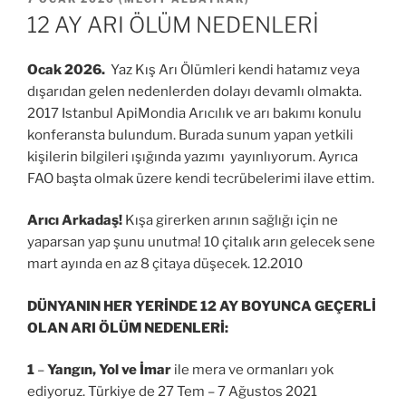
TARIHI
12 AY ARI ÖLÜM NEDENLERİ
Ocak 2026.
Yaz Kış Arı Ölümleri kendi hatamız veya
dışarıdan gelen nedenlerden dolayı devamlı olmakta.
2017 Istanbul ApiMondia Arıcılık ve arı bakımı konulu
konferansta bulundum. Burada sunum yapan yetkili
kişilerin bilgileri ışığında yazımı yayınlıyorum. Ayrıca
FAO başta olmak üzere kendi tecrübelerimi ilave ettim.
Arıcı Arkadaş!
Kışa girerken arının sağlığı için ne
yaparsan yap şunu unutma! 10 çitalık arın gelecek sene
mart ayında en az 8 çitaya düşecek. 12.2010
DÜNYANIN HER YERİNDE 12 AY BOYUNCA GEÇERLİ
OLAN ARI ÖLÜM NEDENLERİ:
1
–
Yangın, Yol ve İmar
ile mera ve ormanları yok
ediyoruz. Türkiye de 27 Tem – 7 Ağustos 2021