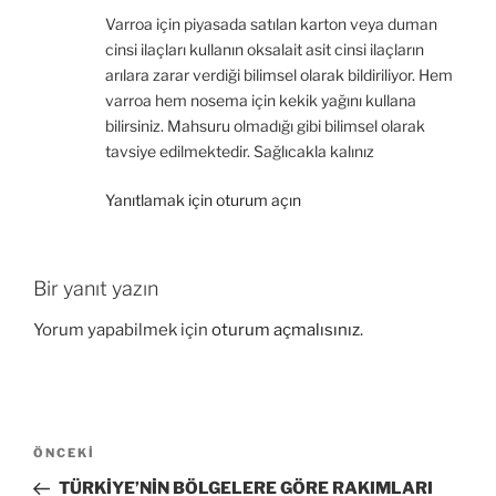
Varroa için piyasada satılan karton veya duman
cinsi ilaçları kullanın oksalait asit cinsi ilaçların
arılara zarar verdiği bilimsel olarak bildiriliyor. Hem
varroa hem nosema için kekik yağını kullana
bilirsiniz. Mahsuru olmadığı gibi bilimsel olarak
tavsiye edilmektedir. Sağlıcakla kalınız
Yanıtlamak için oturum açın
Bir yanıt yazın
Yorum yapabilmek için
oturum açmalısınız
.
Yazı
Önceki
ÖNCEKI
gezinmesi
Yazı
TÜRKİYE’NİN BÖLGELERE GÖRE RAKIMLARI