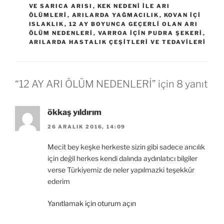
VE SARICA ARISI
,
KEK NEDENI İLE ARI
ÖLÜMLERI
,
ARILARDA YAĞMACILIK
,
KOVAN IÇI
ISLAKLIK
,
12 AY BOYUNCA GEÇERLİ OLAN ARI
ÖLÜM NEDENLERİ
,
VARROA IÇIN PUDRA ŞEKERI
,
ARILARDA HASTALIK ÇEŞİTLERİ VE TEDAVİLERİ
“12 AY ARI ÖLÜM NEDENLERİ” için 8 yanıt
ökkaş yıldırım
26 ARALIK 2016, 14:09
Mecit bey keşke herkeste sizin gibi sadece arıcılık
için değil herkes kendi dalında aydınlatıcı bilgiler
verse Türkiyemiz de neler yapılmazki teşekkür
ederim
Yanıtlamak için oturum açın