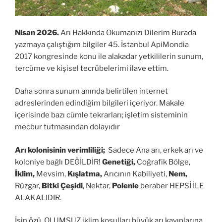
Nisan 2026.
Arı Hakkında Okumanızı Dilerim Burada
yazmaya çalıştığım bilgiler 45. İstanbul ApiMondia
2017 kongresinde konu ile alakadar yetkililerin sunum,
tercüme ve kişisel tecrübelerimi ilave ettim.
Daha sonra sunum anında belirtilen internet
adreslerinden edindiğim bilgileri içeriyor. Makale
içerisinde bazı cümle tekrarları; işletim sisteminin
mecbur tutmasından dolayıdır
Arı kolonisinin verimliliği;
Sadece Ana arı, erkek arı ve
koloniye bağlı DEĞİLDİR!
Genetiği,
Coğrafik Bölge,
İklim,
Mevsim,
Kışlatma,
Arıcının Kabiliyeti,
Nem,
Rüzgar,
Bitki Çeşidi
, Nektar,
Polenle
beraber HEPSİ İLE
ALAKALIDIR.
İşin özü, OLUMSUZ iklim koşulları büyük arı kayıplarına