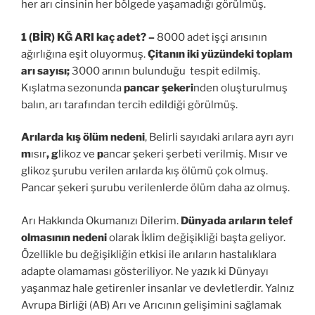
her arı cinsinin her bölgede yaşamadığı görülmüş.
1 (BİR) KĞ ARI kaç adet? –
8000 adet işçi arısının
ağırlığına eşit oluyormuş.
Çitanın iki yüzündeki toplam
arı sayısı;
3000 arının bulunduğu tespit edilmiş.
Kışlatma sezonunda
pancar şekeri
nden oluşturulmuş
balın, arı tarafından tercih edildiği görülmüş.
Arılarda kış ölüm nedeni
, Belirli sayıdaki arılara ayrı ayrı
m
ısır
, g
likoz ve
p
ancar şekeri şerbeti verilmiş. Mısır ve
glikoz şurubu verilen arılarda kış ölümü çok olmuş.
Pancar şekeri şurubu verilenlerde ölüm daha az olmuş.
Arı Hakkında Okumanızı Dilerim.
Dünyada arıların telef
olmasının nedeni
olarak İklim değişikliği başta geliyor.
Özellikle bu değişikliğin etkisi ile arıların hastalıklara
adapte olamaması gösteriliyor. Ne yazık ki Dünyayı
yaşanmaz hale getirenler insanlar ve devletlerdir. Yalnız
Avrupa Birliği (AB) Arı ve Arıcının gelişimini sağlamak