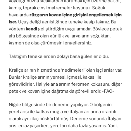
koyduğunuzda sıcaklardan korumak için üzerine dal, ot,
kamış, toprak cinsi malzemeler koyunuz. Soğuk
havalarda
rüzgarın kovan içine girişini engellemek için
ise:.
Uçuş deliği genişliğinde teneke kesip takınız. Bu
yöntem
kendi
geliştirdiğim uygulamadır. Böylece petek
altı bölgesinde olan günlük ve larvaların soğuktan,
kısmen de olsa çürümesini engellersiniz.
Taktığım tenekelerden dolayı bana gülenler oldu.
Kraliçe arının hizmetinde ‘nedimeleri’ olan işçi arılar var.
Bunlar kraliçe arının yemesi, içmesi, kakası ile
görevlidirler. Haliyle ana arının feromen kokusunu diğer
petek ve kovan içine dağıtmakla görevlilerdir. -FAO-
Niğde bölgesinde bir deneme yapılıyor. O bölgenin
yerel arısı ile kafkas muğla ve italyan arılarına orantılı
olarak aynı ilaç püskürtülmüş. Deneme sonunda İtalyan
arısı en az yaşarken, yerel arı daha fazla yaşamış. Yani,