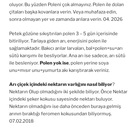
oluyor. Bu yüzden Poleni çok almayınız. Polen ile dolan
çitaları başka kovanlara verin. Veya muhafaza edin,
sonra olmayan yer ve zamanda arılara verin. 04. 2026
Petek gözüne sıkıştırılan polen 3 – 5 gün içerisinde
bitiriliyor. Tarlaya giden arı, enerjisini polen ile
sağlamaktadır. Bakıcı arılar larvaları, bal+polen+su+arı
sütü karışımı ile besliyorlar. Ana arı ise sadece, arı sütü
ile besleniyor.
Polen yok ise
, polen yerine soya
unu+mısır unu+yumurta akı karıştırarak veriniz.
Arı çiçek içindeki nektarın varlığını nasıl biliyor
?
Nektarın Olup olmadığını iki şekilde biliyor. Önce Nektar
içindeki şeker kokusu sayesinde nektarı buluyor.
Nektarın olmadığını ise daha önceden buraya gelmiş
arının bıraktığı feromen kokusundan biliyormuş.
07.02.2018