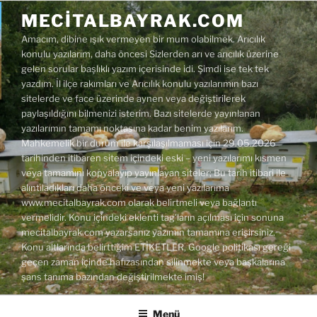
İçeriğe
MECITALBAYRAK.COM
geç
Amacım, dibine ışık vermeyen bir mum olabilmek. Arıcılık
konulu yazılarım, daha öncesi Sizlerden arı ve arıcılık üzerine
gelen sorular başlıklı yazım içerisinde idi. Şimdi ise tek tek
yazdım. İl ilçe rakımları ve Arıcılık konulu yazılarımın bazı
sitelerde ve face üzerinde aynen veya değiştirilerek
paylaşıldığını bilmenizi isterim. Bazı sitelerde yayınlanan
yazılarımın tamamı noktasına kadar benim yazılarım.
Mahkemelik bir durum ile karşılaşılmaması için 29.05.2026
tarihinden itibaren sitem içindeki eski – yeni yazılarımı kısmen
veya tamamını kopyalayıp yayınlayan siteler; Bu tarih itibari ile
alıntıladıkları daha önceki ve veya yeni yazılarıma
www.mecitalbayrak.com olarak belirtmeli veya bağlantı
vermelidir. Konu içindeki eklenti tag'ların açılması için sonuna
mecitalbayrak.com yazarsanız yazımın tamamına erişirsiniz.
Konu altlarında belirttiğim ETİKETLER, Google politikası gereği
geçen zaman içinde hafızasından silinmekte veya başkalarına
şans tanıma bazından değiştirilmekte imiş!
Menü