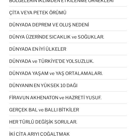
BÖLGELERİN İKLİMDEN ETKİLENME ÖRNEKLERİ
ÇİTA VEYA PETEK ÖRÜMÜ
DÜNYADA DEPREM VE OLUŞ NEDENİ
DÜNYA ÜZERİNDE SICAKLIK ve SOĞUKLAR.
DÜNYADA EN İYİ ÜLKELER
DÜNYADA ve TÜRKİYE’DE YOLSUZLUK.
DÜNYADA YAŞAM ve YAŞ ORTALAMALARI.
DÜNYANIN EN YÜKSEK 10 DAĞI
FİRAVUN AKHENATON ve HAZRETİ YUSUF.
GERÇEK BAL ve BALLI BİTKİLER
HER TÜRLÜ DEĞİŞİK SORULAR.
İKİ ÇİTA ARIYI ÇOĞALTMAK