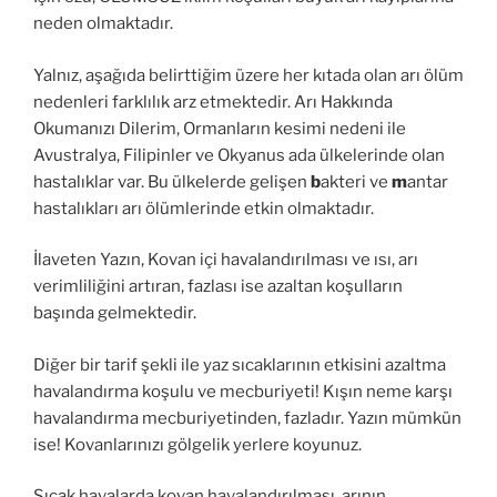
neden olmaktadır.
Yalnız, aşağıda belirttiğim üzere her kıtada olan arı ölüm
nedenleri farklılık arz etmektedir. Arı Hakkında
Okumanızı Dilerim, Ormanların kesimi nedeni ile
Avustralya, Filipinler ve Okyanus ada ülkelerinde olan
hastalıklar var. Bu ülkelerde gelişen
b
akteri ve
m
antar
hastalıkları arı ölümlerinde etkin olmaktadır.
İlaveten Yazın, Kovan içi havalandırılması ve ısı, arı
verimliliğini artıran, fazlası ise azaltan koşulların
başında gelmektedir.
Diğer bir tarif şekli ile yaz sıcaklarının etkisini azaltma
havalandırma koşulu ve mecburiyeti! Kışın neme karşı
havalandırma mecburiyetinden, fazladır. Yazın mümkün
ise! Kovanlarınızı gölgelik yerlere koyunuz.
Sıcak havalarda kovan havalandırılması, arının