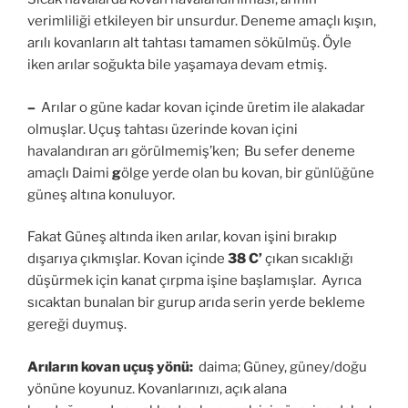
verimliliği etkileyen bir unsurdur. Deneme amaçlı kışın,
arılı kovanların alt tahtası tamamen sökülmüş. Öyle
iken arılar soğukta bile yaşamaya devam etmiş.
–
Arılar o güne kadar kovan içinde üretim ile alakadar
olmuşlar. Uçuş tahtası üzerinde kovan içini
havalandıran arı görülmemiş’ken; Bu sefer deneme
amaçlı Daimi
g
ölge yerde olan bu kovan, bir günlüğüne
güneş altına konuluyor.
Fakat Güneş altında iken arılar, kovan işini bırakıp
dışarıya çıkmışlar. Kovan içinde
38 C’
çıkan sıcaklığı
düşürmek için kanat çırpma işine başlamışlar. Ayrıca
sıcaktan bunalan bir gurup arıda serin yerde bekleme
gereği duymuş.
Arıların kovan uçuş yönü:
daima; Güney, güney/doğu
yönüne koyunuz. Kovanlarınızı, açık alana