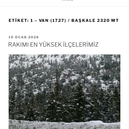
ETIKET:
1 – VAN (1727) / BAŞKALE 2320 MT
YAYIM
10 OCAK 2026
TARIHI
RAKIMI EN YÜKSEK İLÇELERİMİZ