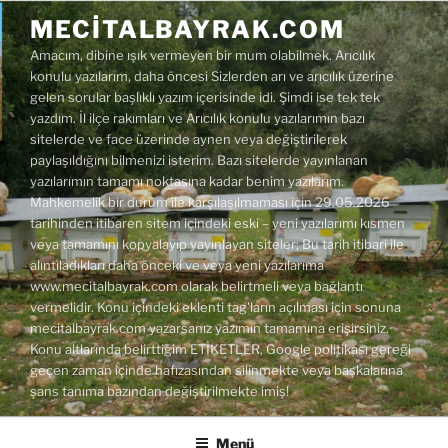
İçeriğe
MECITALBAYRAK.COM
geç
Amacım, dibine ışık vermeyen bir mum olabilmek. Arıcılık
konulu yazılarım, daha öncesi Sizlerden arı ve arıcılık üzerine
gelen sorular başlıklı yazım içerisinde idi. Şimdi ise tek tek
yazdım. İl ilçe rakımları ve Arıcılık konulu yazılarımın bazı
sitelerde ve face üzerinde aynen veya değiştirilerek
paylaşıldığını bilmenizi isterim. Bazı sitelerde yayınlanan
yazılarımın tamamı noktasına kadar benim yazılarım.
Mahkemelik bir durum ile karşılaşılmaması için 29.05.2026
tarihinden itibaren sitem içindeki eski – yeni yazılarımı kısmen
veya tamamını kopyalayıp yayınlayan siteler; Bu tarih itibari ile
alıntıladıkları daha önceki ve veya yeni yazılarıma
www.mecitalbayrak.com olarak belirtmeli veya bağlantı
vermelidir. Konu içindeki eklenti tag'ların açılması için sonuna
mecitalbayrak.com yazarsanız yazımın tamamına erişirsiniz.
Konu altlarında belirttiğim ETİKETLER, Google politikası gereği
geçen zaman içinde hafızasından silinmekte veya başkalarına
şans tanıma bazından değiştirilmekte imiş!
Menü