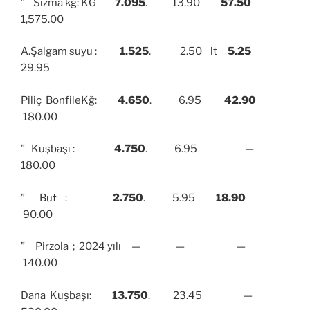
” Sızma kg: KĞ
7.095
. 13.90
57.50
1,575.00
A.Şalgam suyu :
1.525
. 2.50 lt
5.25
29.95
Piliç BonfileKğ:
4.650
. 6.95
42.90
180.00
” Kuşbaşı :
4.750
. 6.95 —
180.00
” But :
2.750
. 5.95
18.90
90.00
” Pirzola ; 2024 yılı — — —
140.00
Dana Kuşbaşı:
13.750
. 23.45 —