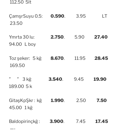
112.50 5lt
ÇamşrSuyu 0.5:
0.590
. 3.95 LT
23.50
Ymrta 30 lu:
2.750
. 5.90
27.40
94.00 L boy
Toz şeker: 5 kğ
8.670
. 11.95
28.45
169.50
” ” 3 kğ
3.540
. 9.45
19.90
189.00 5 k
GitaşKpŞkr : kğ
1.990
. 2.50
7.50
45.00 1 kğ
Baldopirinçkğ :
3.900
. 7.45
17.45
—-