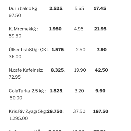
Duru baldo kğ
2.525
. 5.65
17.45
97.50
K. Mrcmekkğ :
1.980
4.95
21.95
59.50
Ülker fıstı80ğr ÇKL
1.575
. 2.50
7.90
36.00
N.cafe Kafeinsiz:
8.325
. 19.90
42.50
72.95
ColaTurka 2.5 kğ :
1.825
. 3.20
9.90
50.00
Kris.Riv Z.yağı 5kğ:
28.750
. 37.50
187.50
1,295.00