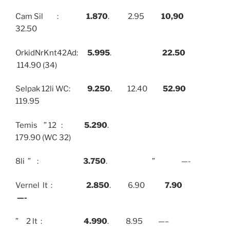
Cam Sil :
1.870
. 2.95
10,90
32.50
OrkidNrKnt42Ad:
5.995
.
22.50
114.90 (34)
Selpak 12li WC:
9.250
. 12.40
52.90
119.95
Temis ” 12 :
5.290
.
179.90 (WC 32)
8li ” :
3.750
. ” —-
Vernel lt :
2.850
. 6.90
7.90
—-
” 2 lt :
4.990
. 8.95 —–