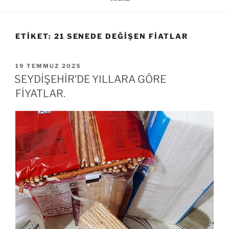
ETIKET:
21 SENEDE DEĞIŞEN FIATLAR
YAYIM
19 TEMMUZ 2025
TARIHI
SEYDİŞEHİR’DE YILLARA GÖRE
FİYATLAR.