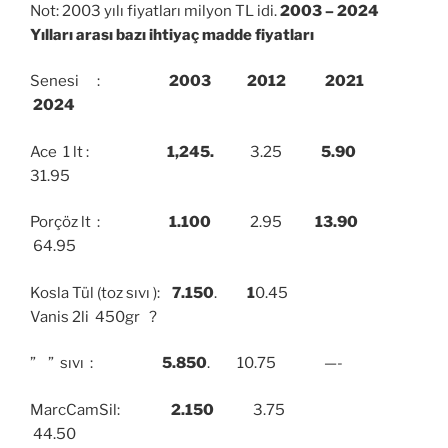
Not: 2003 yılı fiyatları milyon TL idi.
2003 – 2024
Yılları arası bazı ihtiyaç madde fiyatları
Senesi :
2003
2012 2021
2024
Ace 1 lt :
1,245.
3.25
5.90
31.95
Porçöz lt :
1.100
2.95
13.90
64.95
Kosla Tül (toz sıvı ):
7.150
.
1
0.45
Vanis 2li 450gr ?
” ” sıvı :
5.850
. 10.75 —-
MarcCamSil:
2.150
3.75
44.50