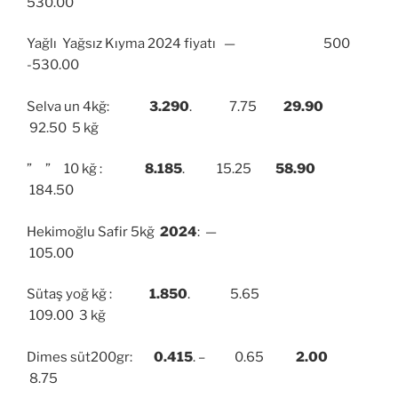
530.00
Yağlı Yağsız Kıyma 2024 fiyatı — 500
-530.00
Selva un 4kğ:
3.290
. 7.75
29.90
92.50 5 kğ
” ” 10 kğ :
8.185
. 15.25
58.90
184.50
Hekimoğlu Safir 5kğ
2024
: —
105.00
Sütaş yoğ kğ :
1.850
. 5.65
109.00 3 kğ
Dimes süt200gr:
0.415
. – 0.65
2.00
8.75