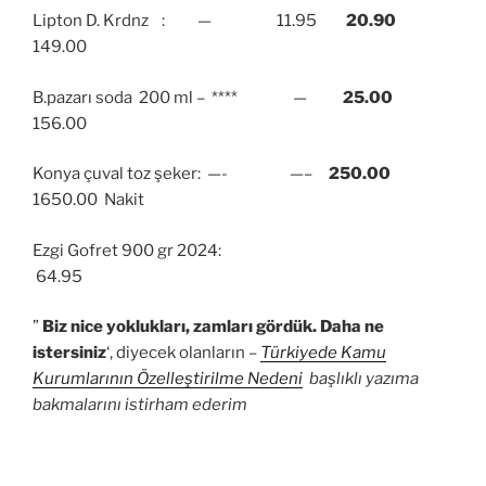
Lipton D. Krdnz : — 11.95
20.90
149.00
B.pazarı soda 200 ml – **** —
25.00
156.00
Konya çuval toz şeker: —- —–
250.00
1650.00 Nakit
Ezgi Gofret 900 gr 2024:
64.95
”
Biz nice yoklukları, zamları gördük. Daha ne
istersiniz
‘, diyecek olanların –
Türkiyede Kamu
Kurumlarının Özelleştirilme Nedeni
başlıklı yazıma
bakmalarını istirham ederim