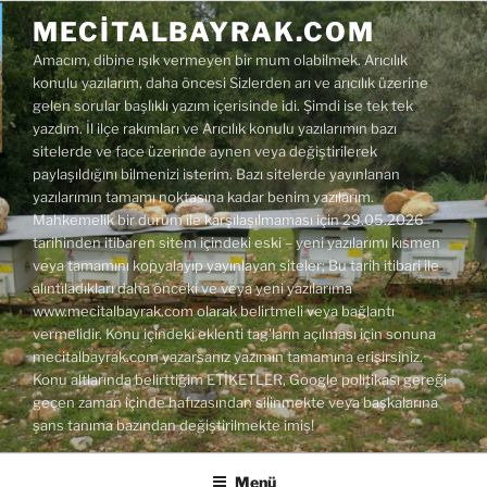
İçeriğe
MECITALBAYRAK.COM
geç
Amacım, dibine ışık vermeyen bir mum olabilmek. Arıcılık
konulu yazılarım, daha öncesi Sizlerden arı ve arıcılık üzerine
gelen sorular başlıklı yazım içerisinde idi. Şimdi ise tek tek
yazdım. İl ilçe rakımları ve Arıcılık konulu yazılarımın bazı
sitelerde ve face üzerinde aynen veya değiştirilerek
paylaşıldığını bilmenizi isterim. Bazı sitelerde yayınlanan
yazılarımın tamamı noktasına kadar benim yazılarım.
Mahkemelik bir durum ile karşılaşılmaması için 29.05.2026
tarihinden itibaren sitem içindeki eski – yeni yazılarımı kısmen
veya tamamını kopyalayıp yayınlayan siteler; Bu tarih itibari ile
alıntıladıkları daha önceki ve veya yeni yazılarıma
www.mecitalbayrak.com olarak belirtmeli veya bağlantı
vermelidir. Konu içindeki eklenti tag'ların açılması için sonuna
mecitalbayrak.com yazarsanız yazımın tamamına erişirsiniz.
Konu altlarında belirttiğim ETİKETLER, Google politikası gereği
geçen zaman içinde hafızasından silinmekte veya başkalarına
şans tanıma bazından değiştirilmekte imiş!
Menü