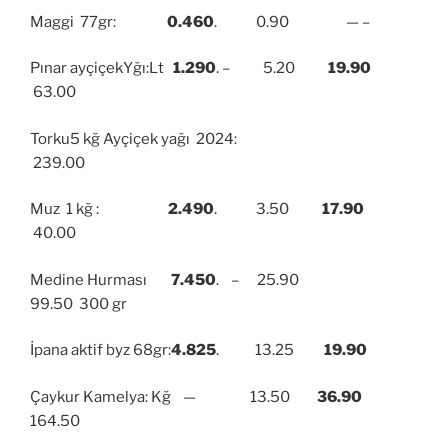
Maggi 77gr:
0.460
. 0.90 — –
Pınar ayçiçekYğı:Lt
1.290
. – 5.20
19.90
63.00
Torku5 kğ Ayçiçek yağı 2024:
239.00
Muz 1 kğ :
2.490
. 3.50
17.90
40.00
Medine Hurması
7.450
. – 25.90
99.50 300 gr
İpana aktif byz 68gr:
4.825
. 13.25
19.90
Çaykur Kamelya: Kğ — 13.50
36.90
164.50