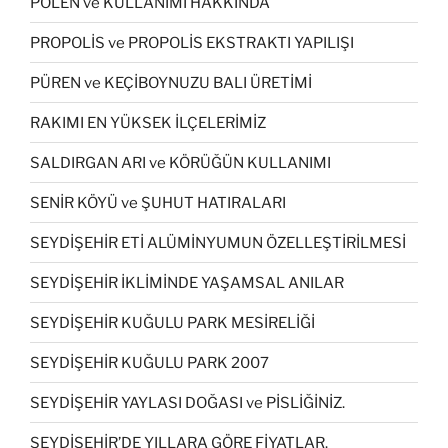
POLEN ve KULLANIMI HAKKINDA
PROPOLİS ve PROPOLİS EKSTRAKTI YAPILIŞI
PÜREN ve KEÇİBOYNUZU BALI ÜRETİMİ
RAKIMI EN YÜKSEK İLÇELERİMİZ
SALDIRGAN ARI ve KÖRÜĞÜN KULLANIMI
SENİR KÖYÜ ve ŞUHUT HATIRALARI
SEYDİŞEHİR ETİ ALÜMİNYUMUN ÖZELLEŞTİRİLMESİ
SEYDİŞEHİR İKLİMİNDE YAŞAMSAL ANILAR
SEYDİŞEHİR KUĞULU PARK MESİRELİĞİ
SEYDİŞEHİR KUĞULU PARK 2007
SEYDİŞEHİR YAYLASI DOĞASI ve PİSLİĞİNİZ.
SEYDİŞEHİR’DE YILLARA GÖRE FİYATLAR.