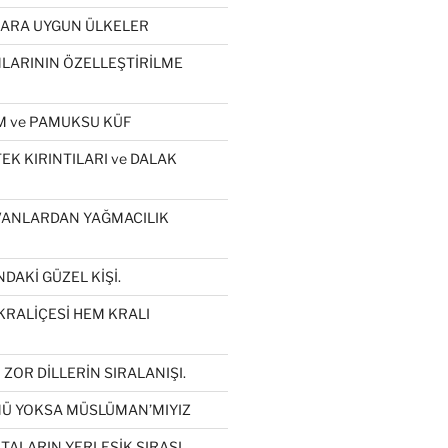
LARA UYGUN ÜLKELER
ARININ ÖZELLEŞTİRİLME
 ve PAMUKSU KÜF
K KIRINTILARI ve DALAK
VANLARDAN YAĞMACILIK
DAKİ GÜZEL KİŞİ.
KRALİÇESİ HEM KRALI
ZOR DİLLERİN SIRALANIŞI.
Ü YOKSA MÜSLÜMAN’MIYIZ
İTALARIN YERLEŞİK SIRASI