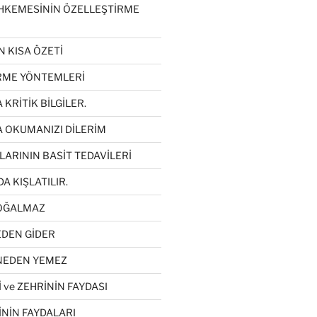
HKEMESİNİN ÖZELLEŞTİRME
N KISA ÖZETİ
İRME YÖNTEMLERİ
 KRİTİK BİLGİLER.
A OKUMANIZI DİLERİM
LARININ BASİT TEDAVİLERİ
DA KIŞLATILIR.
ÇOĞALMAZ
EDEN GİDER
 NEDEN YEMEZ
 ve ZEHRİNİN FAYDASI
İNİN FAYDALARI