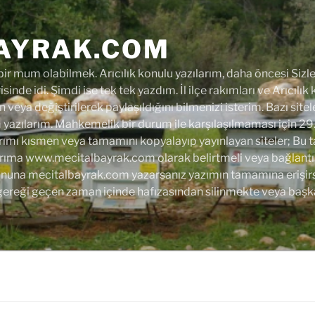
AYRAK.COM
r mum olabilmek. Arıcılık konulu yazılarım, daha öncesi Sizler
isinde idi. Şimdi ise tek tek yazdım. İl ilçe rakımları ve Arıcılık
 veya değiştirilerek paylaşıldığını bilmenizi isterim. Bazı site
azılarım. Mahkemelik bir durum ile karşılaşılmaması için 29
rımı kısmen veya tamamını kopyalayıp yayınlayan siteler; Bu tarih
arıma www.mecitalbayrak.com olarak belirtmeli veya bağlantı 
 sonuna mecitalbayrak.com yazarsanız yazımın tamamına erişirsi
gereği geçen zaman içinde hafızasından silinmekte veya başk