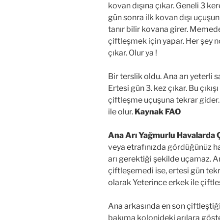
kovan dışına çıkar. Geneli 3 ke
gün sonra ilk kovan dışı uçuşun
tanır bilir kovana girer. Memed
çiftleşmek için yapar. Her şey n
çıkar. Olur ya !
Bir terslik oldu. Ana arı yeterli s
Ertesi gün 3. kez çıkar. Bu çıkış
çiftleşme uçuşuna tekrar gider. B
ile olur.
Kaynak FAO
Ana Arı Yağmurlu Havalarda Ç
veya etrafınızda gördüğünüz 
arı gerektiği şekilde uçamaz. Ana
çiftleşemedi ise, ertesi gün te
olarak Yeterince erkek ile çift
Ana arkasında en son çiftleştiği
bakıma kolonideki arılara gös