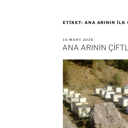
ETIKET:
ANA ARININ İLK
YAYIM
10 MART 2026
TARIHI
ANA ARININ ÇİF