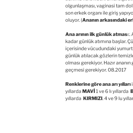
olgunlaşması, vaginasi tam dol
son erkek organı ile giriş yapıy
oluyor. (
Ananın arkasındaki er
Ana arının ilk günlük atmas
ı:
kadar günlük atımına başlar. Ç
içerisinde vücudundaki yumurta
günlük atılacak gözlerin temizl
olması gerekiyor. Hazır ananın g
geçmesi gerekiyor. 08.2017
Renklerine göre ana arı yılları
i
yıllarda
MAVİ
1 ve 6 lı yıllarda
B
yıllarda
KIRMIZI
. 4 ve 9 lu yıl