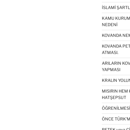
İSLAMİ ŞART
KAMU KURUML
NEDENİ
KOVANDA NEM
KOVANDA PETE
ATMASI.
ARILARIN KO
YAPMASI
KRALIN YOLUN
MISIRIN HEM 
HATŞEPSUT
ÖĞRENİLMESİ 
ÖNCE TÜRK’M
PETEK veya Ç