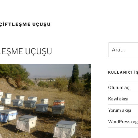
 ÇIFTLEŞME UÇUŞU
Ara:
TLEŞME UÇUŞU
KULLANICI İ
Oturum aç
Kayıt akışı
Yorum akışı
WordPress.org