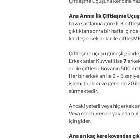
Çiftleşme Uçuşuna kendine haz
Ana Arının İlk Çiftleşme Uçu
hava şartlarına göre İLK çiftl
çıktıktan sonra bir hafta içinde
kardeş erkek arılar ile çiftleşM
Çiftleşme uçuşu güneşli günde
Erkek arılar Kuvvetli ise
7
erkek 
arı ile çiftleşir. Kovanın 500 mt
Her bir erkek arı ile 2 – 5 saniy
işlemi toplam ve genelde 20 ile 
sürmektedir.
Ancak! yeterli veya hiç erkek a
Veya mecburen en yakında bulun
için gider.
Ana arı
kaç kere kovandan çık