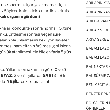
ARILARIN KO
u ise spermin dışarıya akmaması için
or
.
Böylece kolonideki arıları ikna etmiş
ARILARIN YA
kek organını gördüm)
ARILI KOVAN 
. Ana arı döndükten sonra normali, 5 güne
ARILAR NEDE
ünkü, Çiftleşme sonrası geçen süre
ARIYA ŞERBE
ların olgunlaşmasını bekliyor. İlaveten
enmesi, ham çitanın örülmesi gibi işlerin
BABAM LAZOĞ
ünlük atabilmesi için bile en fazla 5 gün
BABAM LAZOĞ
BAL NEKTAR 
se:. Yılların son rakamına göre 0 ve 5 li
EYAZ
. 2 ve 7 li yıllarda
SARI
3 – 8 li
BAL SÜZME Z
larda
YEŞİL
renkli olur. – alıntı
BEN MECİT A
BENZER ERKEK
BÖLGELERİN 
ÖRNEKLERİ