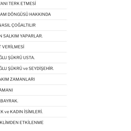
VANI TERK ETMESİ
ŞAM DÖNGÜSÜ HAKKINDA
NASIL ÇOĞALTILIR
N SALKIM YAPARLAR.
T VERİLMESİ
LU ŞÜKRÜ USTA.
LU ŞÜKRÜ ve SEYDİŞEHİR.
AKIM ZAMANLARI
AMANI
LBAYRAK.
 ve KADIN İSİMLERİ.
İKLİMDEN ETKİLENME