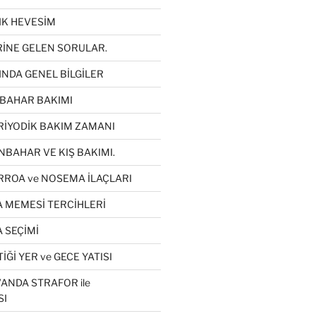
LIK HEVESİM
RİNE GELEN SORULAR.
INDA GENEL BİLGİLER
KBAHAR BAKIMI
RİYODİK BAKIM ZAMANI
NBAHAR VE KIŞ BAKIMI.
RROA ve NOSEMA İLAÇLARI
A MEMESİ TERCİHLERİ
 SEÇİMİ
İĞİ YER ve GECE YATISI
ANDA STRAFOR ile
SI