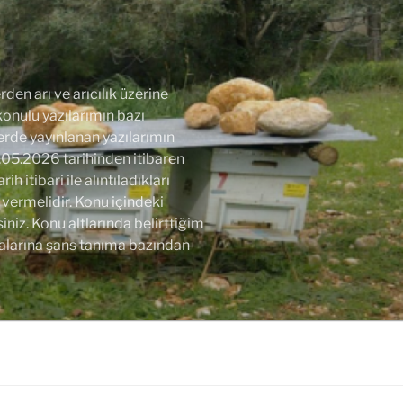
den arı ve arıcılık üzerine
 konulu yazılarımın bazı
lerde yayınlanan yazılarımın
.05.2026 tarihinden itibaren
 itibari ile alıntıladıkları
vermelidir. Konu içindeki
niz. Konu altlarında belirttiğim
alarına şans tanıma bazından