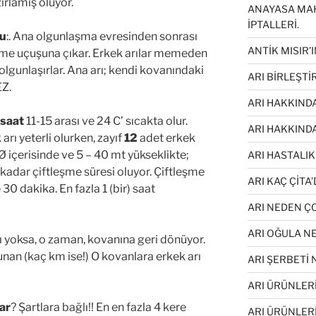
ırlamış oluyor.
ANAYASA MA
İPTALLERİ.
şu
:. Ana olgunlaşma evresinden sonrası
ANTİK MISIR’I
eşme uçuşuna çıkar. Erkek arılar memeden
 olgunlaşırlar. Ana arı; kendi kovanındaki
ARI BİRLEŞT
EZ.
ARI HAKKINDA
saat
11-15 arası ve 24 C’ sıcakta olur.
ARI HAKKIND
arı yeterli olurken, zayıf
12
adet erkek
 Ø içerisinde ve 5 – 40 mt yükseklikte;
ARI HASTALIK
e kadar çiftleşme süresi oluyor. Çiftleşme
ARI KAÇ ÇİTA’
30 dakika. En fazla 1 (bir) saat
ARI NEDEN 
ARI OĞULA N
rı yoksa, o zaman, kovanına geri dönüyor.
an (kaç km ise!) O kovanlara erkek arı
ARI ŞERBETİ
ARI ÜRÜNLERİ
ar
? Şartlara bağlı!! En en fazla 4 kere
ARI ÜRÜNLER