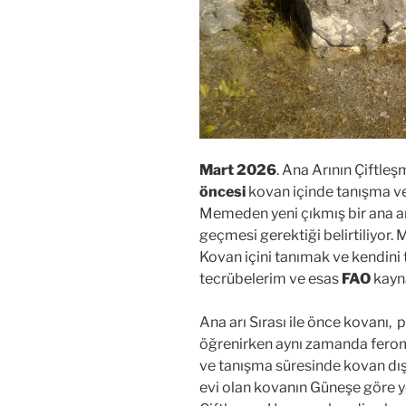
Mart 2026
. Ana Arının Çiftle
öncesi
kovan içinde tanışma v
Memeden yeni çıkmış bir ana ar
geçmesi gerektiği belirtiliyor.
Kovan içini tanımak ve kendini 
tecrübelerim ve esas
FAO
kayna
Ana arı Sırası ile önce kovanı, pe
öğrenirken aynı zamanda ferom
ve tanışma süresinde kovan dışı
evi olan kovanın Güneşe göre y