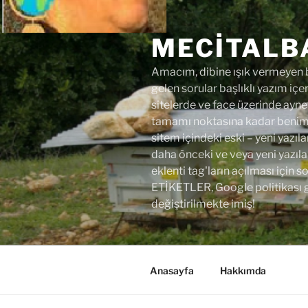
İçeriğe
geç
MECITALB
Amacım, dibine ışık vermeyen bi
gelen sorular başlıklı yazım içer
sitelerde ve face üzerinde aynen
tamamı noktasına kadar benim y
sitem içindeki eski – yeni yazıla
daha önceki ve veya yeni yazıl
eklenti tag'ların açılması için
ETİKETLER, Google politikası 
değiştirilmekte imiş!
Anasayfa
Hakkımda