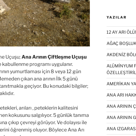
YAZILAR
12 AY ARI ÖL
AĞAÇ BOŞLUK
AKDENİZ BÖL
şme Uçuşu;
Ana Arının Çiftleşme Uçuşu
e kabullenme programı uygulanır.
ALÜMİNYUM F
ının yumurtlaması için 8 veya 12 gün
ÖZELLEŞTİRİL
 Memeden çıkan ana arının İlk 5 günü
AMERİKAN YA
tanıtmakla geçiyor. Bu konudaki bilgiler;
klıdır.
ANA ARI HAKK
ANA ARININ 
tekleri, arıları , peteklerin kalitesini
en kokusunu salgılıyor. 5 günlük tanıma
ANA ARININ 
na çıkıp çevreyi görüyor. Ve dolayısı ile
ANA IZGARASI
erini öğrenmiş oluyor. Böylece Ana Arı