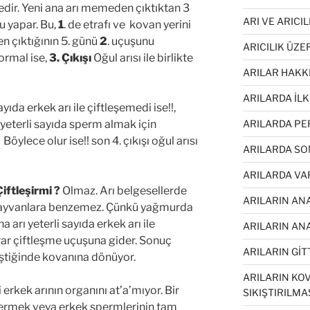
redir. Yeni ana arı memeden çıktıktan 3
ARI VE ARICI
u yapar. Bu,
1
. de etrafı ve kovan yerini
en çıktığının 5. günü
2
. uçuşunu
ARICILIK ÜZE
ormal ise,
3. Çıkışı
Oğul arısı ile birlikte
ARILAR HAKK
ARILARDA İL
ayıda erkek arı ile çiftleşemedi ise!!,
ARILARDA PE
ı yeterli sayıda sperm almak için
öylece olur ise!! son 4. çıkışı oğul arısı
ARILARDA SO
ARILARDA VA
iftleşirmi ?
Olmaz. Arı belgesellerde
ARILARIN AN
hayvanlara benzemez. Çünkü yağmurda
 arı yeterli sayıda erkek arı ile
ARILARIN ANA
krar çiftleşme uçuşuna gider. Sonuç
ARILARIN GİTT
leştiğinde kovanına dönüyor.
ARILARIN KOV
 erkek arının organını at’a’mıyor. Bir
SIKIŞTIRILMA
termek veya erkek spermlerinin tam