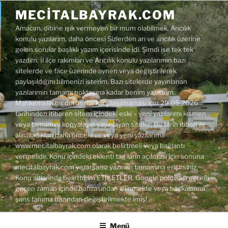
İçeriğe
MECITALBAYRAK.COM
geç
Amacım, dibine ışık vermeyen bir mum olabilmek. Arıcılık
konulu yazılarım, daha öncesi Sizlerden arı ve arıcılık üzerine
gelen sorular başlıklı yazım içerisinde idi. Şimdi ise tek tek
yazdım. İl ilçe rakımları ve Arıcılık konulu yazılarımın bazı
sitelerde ve face üzerinde aynen veya değiştirilerek
paylaşıldığını bilmenizi isterim. Bazı sitelerde yayınlanan
yazılarımın tamamı noktasına kadar benim yazılarım.
Mahkemelik bir durum ile karşılaşılmaması için 29.05.2026
tarihinden itibaren sitem içindeki eski – yeni yazılarımı kısmen
veya tamamını kopyalayıp yayınlayan siteler; Bu tarih itibari ile
alıntıladıkları daha önceki ve veya yeni yazılarıma
www.mecitalbayrak.com olarak belirtmeli veya bağlantı
vermelidir. Konu içindeki eklenti tag'ların açılması için sonuna
mecitalbayrak.com yazarsanız yazımın tamamına erişirsiniz.
Konu altlarında belirttiğim ETİKETLER, Google politikası gereği
geçen zaman içinde hafızasından silinmekte veya başkalarına
şans tanıma bazından değiştirilmekte imiş!
Menü