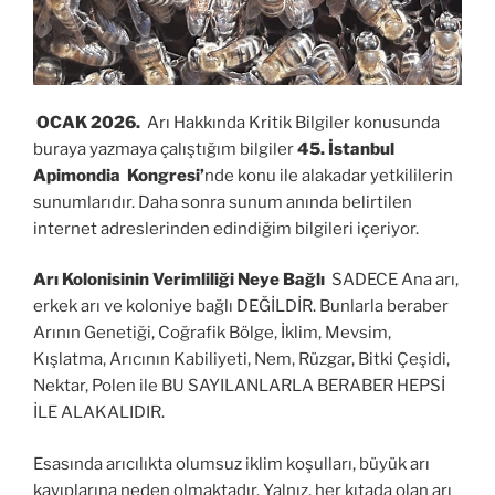
OCAK 2026.
Arı Hakkında Kritik Bilgiler konusunda
buraya yazmaya çalıştığım bilgiler
45. İstanbul
Apimondia Kongresi’
nde konu ile alakadar yetkililerin
sunumlarıdır. Daha sonra sunum anında belirtilen
internet adreslerinden edindiğim bilgileri içeriyor.
Arı Kolonisinin Verimliliği Neye Bağlı
SADECE Ana arı,
erkek arı ve koloniye bağlı DEĞİLDİR. Bunlarla beraber
Arının Genetiği, Coğrafik Bölge, İklim, Mevsim,
Kışlatma, Arıcının Kabiliyeti, Nem, Rüzgar, Bitki Çeşidi,
Nektar, Polen ile BU SAYILANLARLA BERABER HEPSİ
İLE ALAKALIDIR.
Esasında arıcılıkta olumsuz iklim koşulları, büyük arı
kayıplarına neden olmaktadır. Yalnız, her kıtada olan arı