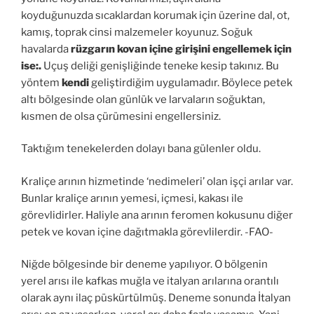
koyduğunuzda sıcaklardan korumak için üzerine dal, ot,
kamış, toprak cinsi malzemeler koyunuz. Soğuk
havalarda
rüzgarın kovan içine girişini engellemek için
ise:.
Uçuş deliği genişliğinde teneke kesip takınız. Bu
yöntem
kendi
geliştirdiğim uygulamadır. Böylece petek
altı bölgesinde olan günlük ve larvaların soğuktan,
kısmen de olsa çürümesini engellersiniz.
Taktığım tenekelerden dolayı bana gülenler oldu.
Kraliçe arının hizmetinde ‘nedimeleri’ olan işçi arılar var.
Bunlar kraliçe arının yemesi, içmesi, kakası ile
görevlidirler. Haliyle ana arının feromen kokusunu diğer
petek ve kovan içine dağıtmakla görevlilerdir. -FAO-
Niğde bölgesinde bir deneme yapılıyor. O bölgenin
yerel arısı ile kafkas muğla ve italyan arılarına orantılı
olarak aynı ilaç püskürtülmüş. Deneme sonunda İtalyan