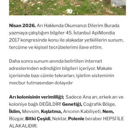
Nisan 2026.
Arı Hakkında Okumanızı Dilerim Burada
yazmaya çalıştığım bilgiler 45. İstanbul ApiMondia
2017 kongresinde konu ile alakadar yetkililerin sunum,
tercüme ve kişisel tecrübelerimi ilave ettim.
Daha sonra sunum anında belirtilen internet
adreslerinden edindiğim bilgileri içeriyor. Makale
içerisinde bazı cümle tekrarları; işletim sisteminin
mecbur tutmasından dolayıdır
Arı kolonisinin verimliliği;
Sadece Ana arı, erkek arı ve
koloniye bağlı DEĞİLDİR!
Genetiği,
Coğrafik Bölge,
İklim,
Mevsim,
Kışlatma,
Arıcının Kabiliyeti,
Nem,
Rüzgar,
Bitki Çeşidi
, Nektar,
Polenle
beraber HEPSİ İLE
ALAKALIDIR.