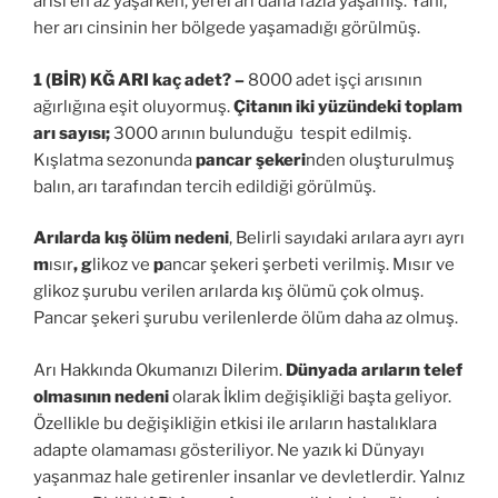
arısı en az yaşarken, yerel arı daha fazla yaşamış. Yani,
her arı cinsinin her bölgede yaşamadığı görülmüş.
1 (BİR) KĞ ARI kaç adet? –
8000 adet işçi arısının
ağırlığına eşit oluyormuş.
Çitanın iki yüzündeki toplam
arı sayısı;
3000 arının bulunduğu tespit edilmiş.
Kışlatma sezonunda
pancar şekeri
nden oluşturulmuş
balın, arı tarafından tercih edildiği görülmüş.
Arılarda kış ölüm nedeni
, Belirli sayıdaki arılara ayrı ayrı
m
ısır
, g
likoz ve
p
ancar şekeri şerbeti verilmiş. Mısır ve
glikoz şurubu verilen arılarda kış ölümü çok olmuş.
Pancar şekeri şurubu verilenlerde ölüm daha az olmuş.
Arı Hakkında Okumanızı Dilerim.
Dünyada arıların telef
olmasının nedeni
olarak İklim değişikliği başta geliyor.
Özellikle bu değişikliğin etkisi ile arıların hastalıklara
adapte olamaması gösteriliyor. Ne yazık ki Dünyayı
yaşanmaz hale getirenler insanlar ve devletlerdir. Yalnız