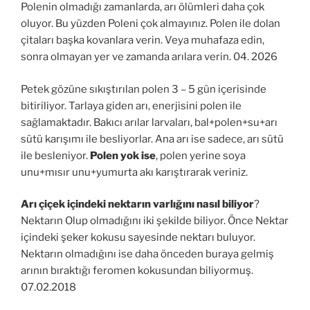
Polenin olmadığı zamanlarda, arı ölümleri daha çok
oluyor. Bu yüzden Poleni çok almayınız. Polen ile dolan
çitaları başka kovanlara verin. Veya muhafaza edin,
sonra olmayan yer ve zamanda arılara verin. 04. 2026
Petek gözüne sıkıştırılan polen 3 – 5 gün içerisinde
bitiriliyor. Tarlaya giden arı, enerjisini polen ile
sağlamaktadır. Bakıcı arılar larvaları, bal+polen+su+arı
sütü karışımı ile besliyorlar. Ana arı ise sadece, arı sütü
ile besleniyor.
Polen yok ise
, polen yerine soya
unu+mısır unu+yumurta akı karıştırarak veriniz.
Arı çiçek içindeki nektarın varlığını nasıl biliyor
?
Nektarın Olup olmadığını iki şekilde biliyor. Önce Nektar
içindeki şeker kokusu sayesinde nektarı buluyor.
Nektarın olmadığını ise daha önceden buraya gelmiş
arının bıraktığı feromen kokusundan biliyormuş.
07.02.2018