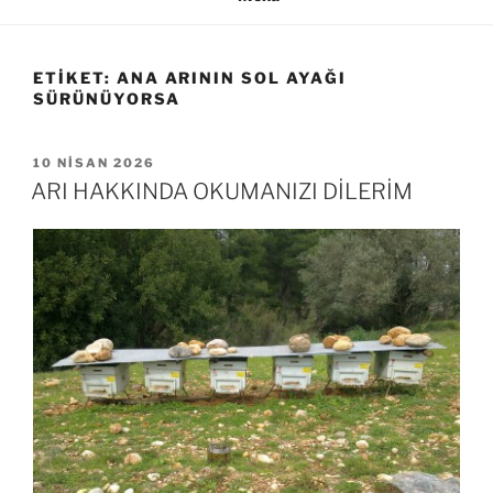
ETIKET:
ANA ARININ SOL AYAĞI
SÜRÜNÜYORSA
YAYIM
10 NISAN 2026
TARIHI
ARI HAKKINDA OKUMANIZI DİLERİM