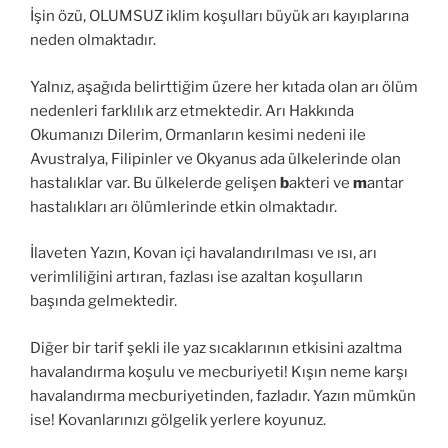
İşin özü, OLUMSUZ iklim koşulları büyük arı kayıplarına
neden olmaktadır.
Yalnız, aşağıda belirttiğim üzere her kıtada olan arı ölüm
nedenleri farklılık arz etmektedir. Arı Hakkında
Okumanızı Dilerim, Ormanların kesimi nedeni ile
Avustralya, Filipinler ve Okyanus ada ülkelerinde olan
hastalıklar var. Bu ülkelerde gelişen
b
akteri ve
m
antar
hastalıkları arı ölümlerinde etkin olmaktadır.
İlaveten Yazın, Kovan içi havalandırılması ve ısı, arı
verimliliğini artıran, fazlası ise azaltan koşulların
başında gelmektedir.
Diğer bir tarif şekli ile yaz sıcaklarının etkisini azaltma
havalandırma koşulu ve mecburiyeti! Kışın neme karşı
havalandırma mecburiyetinden, fazladır. Yazın mümkün
ise! Kovanlarınızı gölgelik yerlere koyunuz.