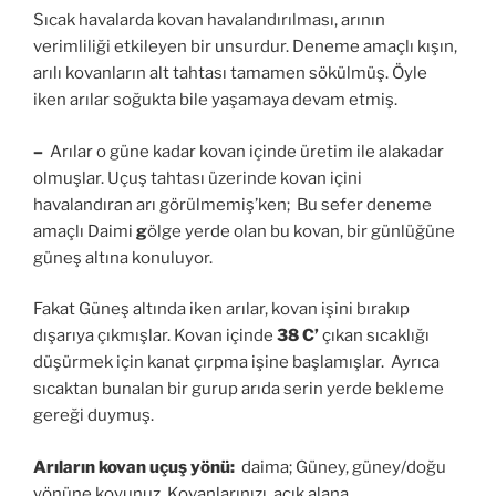
Sıcak havalarda kovan havalandırılması, arının
verimliliği etkileyen bir unsurdur. Deneme amaçlı kışın,
arılı kovanların alt tahtası tamamen sökülmüş. Öyle
iken arılar soğukta bile yaşamaya devam etmiş.
–
Arılar o güne kadar kovan içinde üretim ile alakadar
olmuşlar. Uçuş tahtası üzerinde kovan içini
havalandıran arı görülmemiş’ken; Bu sefer deneme
amaçlı Daimi
g
ölge yerde olan bu kovan, bir günlüğüne
güneş altına konuluyor.
Fakat Güneş altında iken arılar, kovan işini bırakıp
dışarıya çıkmışlar. Kovan içinde
38 C’
çıkan sıcaklığı
düşürmek için kanat çırpma işine başlamışlar. Ayrıca
sıcaktan bunalan bir gurup arıda serin yerde bekleme
gereği duymuş.
Arıların kovan uçuş yönü:
daima; Güney, güney/doğu
yönüne koyunuz. Kovanlarınızı, açık alana