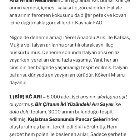
Ana Arının Nedimeleri
olan işçi arılar var. Bunlar kraliçe
arının yemesi, içmesi, kakası ile görevlidirler. Haliyle
ana arının feromen kokusunu da diğer petek ve kovan
içine dağıtmakla görevlilerdir. Kaynak: FAO
Niğde de deneme amaçlı Yerel Anadolu Arısı ile Kafkas,
Muğla ve İtalyan arılarına orantılı olarak aynı ilaç
püskürtülmüş. Deneme sonunda İtalyan arısı en az
yaşarken, yerel arı daha fazla yaşamış. Yani, her arı
cinsinin her bölgede yaşamadığı tespit edilmiş. İtalyan
bal arısı, dünyada en yaygın arı türüdür. Kökeni Mısıra
dayanır.
1 (BİR) KĞ ARI –
8.000 adet işçi
arısının ağırlığına eşit
oluyormuş.
Bir Çitanın İki Yüzündeki Arı Sayısı
ise
dolu dolu
toplam, 3000 arının bulunduğu tespit
edilmiş.
Kışlatma Sezonunda Pancar Şekeri
nden
oluşturulmuş balın, tercih edildiği görülmüş. Hem
şerbet hem polen ile beslenen arılar; Sadece şerbetle