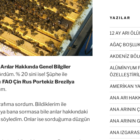
YAZILAR
12 AY ARI ÖL
AĞAÇ BOŞLUK
AKDENİZ BÖL
Arılar Hakkında Genel Bilgiler
ALÜMİNYUM F
düm. % 20 sini ise! Şüphe ile
ÖZELLEŞTİRİL
nı
FAO Çin Rus Portekiz Brezilya
AMERİKAN YA
ım.
ANA ARI HAKK
rafıma sordum. Bildiklerim ile
ANA ARININ 
ya bana sormasa bile arılar hakkındaki
p söyledim. Onlar ise sorduğuma düzgün
ANA ARININ 
ANA IZGARASI