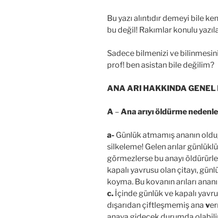
Bu yazı alıntıdır demeyi bile 
bu değil! Rakımlar konulu yazıla
Sadece bilmenizi ve bilinmesini
prof! ben asistan bile değilim?
ANA ARI HAKKINDA GENEL 
A
–
Ana arıyı öldürme
nedenler
a-
Günlük atmamış ananın oldu
silkeleme! Gelen arılar günlükl
görmezlerse bu anayı öldürürle
kapalı yavrusu olan çitayı, gü
koyma. Bu kovanın arıları ananı
c.
İçinde
günlük ve kapalı yavr
dışarıdan çiftleşmemiş ana
v
er
anaya gidecek durumda olabilir