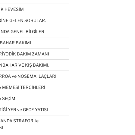
LIK HEVESİM
RİNE GELEN SORULAR.
INDA GENEL BİLGİLER
KBAHAR BAKIMI
RİYODİK BAKIM ZAMANI
NBAHAR VE KIŞ BAKIMI.
RROA ve NOSEMA İLAÇLARI
A MEMESİ TERCİHLERİ
 SEÇİMİ
İĞİ YER ve GECE YATISI
ANDA STRAFOR ile
SI