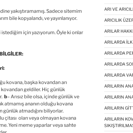
ARI VE ARICI
kendine yakıştıramamış. Sadece sitemim
rım bile kopyalandı, ve yayınlanıyor.
ARICILIK ÜZE
ARILAR HAKK
 istediğim için yazıyorum. Öyle ki onlar
ARILARDA İL
ARILARDA PE
BİLGİLER:
ARILARDA SO
i:
ARILARDA VA
ğu kovana, başka kovandan arı
ARILARIN AN
ü kovandan geldiler. Hiç günlük
r.
b
– Arısız bile olsa, içinde günlük ve
ARILARIN ANA
nlük atmamış ananın olduğu kovana
ARILARIN GİTT
n günlük atmadığını biliyorlar.
ulu çitası olan veya olmayan kovana
ARILARIN KOV
me. Yeni meme yaparlar veya sahte
SIKIŞTIRILMA
ler.