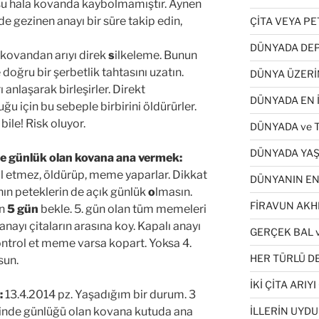
usu hala kovanda kaybolmamıştır. Aynen
nde gezinen anayı bir süre takip edin,
ÇİTA VEYA P
DÜNYADA DEP
 kovandan arıyı direk
s
ilkeleme. Bunun
 doğru bir şerbetlik tahtasını uzatın.
DÜNYA ÜZERİ
rı anlaşarak birleşirler. Direkt
DÜNYADA EN İ
duğu için bu sebeple birbirini öldürürler.
ile! Risk oluyor.
DÜNYADA ve 
DÜNYADA YAŞ
e günlük olan kovana ana vermek:
ul etmez, öldürüp, meme yaparlar. Dikkat
DÜNYANIN EN
nın peteklerin de açık günlük
o
lmasın.
FİRAVUN AKH
in
5 gün
bekle. 5. gün olan tüm memeleri
anayı çitaların arasına koy. Kapalı anayı
GERÇEK BAL v
ontrol et meme varsa kopart. Yoksa 4.
HER TÜRLÜ DE
sun.
İKİ ÇİTA ARI
:
13.4.2014 pz. Yaşadığım bir durum. 3
rinde günlüğü olan kovana kutuda ana
İLLERİN UYDU