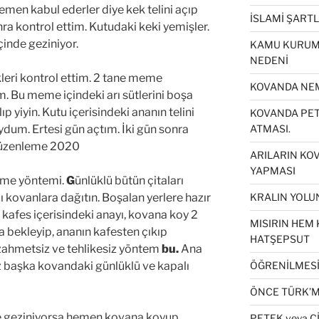
hemen kabul ederler diye kek telini açıp
İSLAMİ ŞART
ra kontrol ettim. Kutudaki keki yemişler.
içinde geziniyor.
KAMU KURUML
NEDENİ
leri kontrol ettim. 2 tane meme
KOVANDA NEM
. Bu meme içindeki arı sütlerini boşa
ıp yiyin. Kutu içerisindeki ananın telini
KOVANDA PETE
oydum. Ertesi gün açtım. İki gün sonra
ATMASI.
 düzenleme 2020
ARILARIN KO
YAPMASI
me yöntemi.
G
ünlüklü bütün çitaları
lı kovanlara dağıtın. Boşalan yerlere hazır
KRALIN YOLUN
kafes içerisindeki anayı, kovana koy 2
MISIRIN HEM 
a bekleyip, ananın kafesten çıkıp
HATŞEPSUT
 zahmetsiz ve tehlikesiz yöntem
bu.
Ana
iz başka kovandaki günlüklü ve kapalı
ÖĞRENİLMESİ 
ÖNCE TÜRK’M
de geziniyorsa hemen kovana koyup
PETEK veya Ç