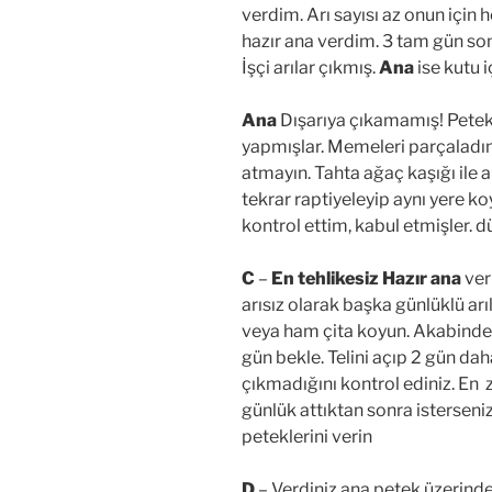
verdim. Arı sayısı az onun için 
hazır ana verdim. 3 tam gün son
İşçi arılar çıkmış.
Ana
ise kutu 
Ana
Dışarıya çıkamamış! Petek
yapmışlar. Memeleri parçaladım
atmayın. Tahta ağaç kaşığı ile al
tekrar raptiyeleyip aynı yere k
kontrol ettim, kabul etmişler.
C
–
En tehlikesiz
Hazır ana
ver
arısız olarak başka günlüklü arı
veya ham çita koyun. Akabinde 
gün bekle. Telini açıp 2 gün dah
çıkmadığını kontrol ediniz. En
günlük attıktan sonra istersen
peteklerini verin
D
– Verdiniz ana petek üzerin