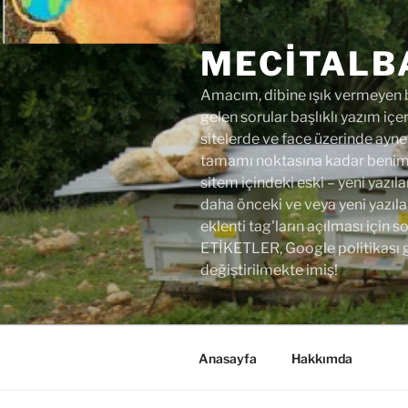
İçeriğe
geç
MECITALB
Amacım, dibine ışık vermeyen bi
gelen sorular başlıklı yazım içer
sitelerde ve face üzerinde aynen
tamamı noktasına kadar benim y
sitem içindeki eski – yeni yazıla
daha önceki ve veya yeni yazıl
eklenti tag'ların açılması için
ETİKETLER, Google politikası 
değiştirilmekte imiş!
Anasayfa
Hakkımda