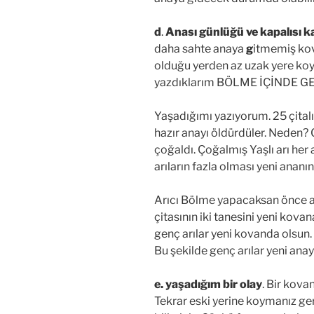
d
.
Anası günlüğü ve kapalısı 
daha sahte anaya
g
itmemiş kov
olduğu yerden az uzak yere koyu
yazdıklarım BÖLME İÇİNDE G
Yaşadığımı yazıyorum. 25 çital
hazır anayı öldürdüler. Neden?
çoğaldı. Çoğalmış Yaşlı arı her a
arıların fazla olması yeni ananı
Arıcı Bölme yapacaksan önce ana 
çitasının iki tanesini yeni kovana
genç arılar yeni kovanda olsun. 
Bu şekilde genç arılar yeni anay
e.
yaşadığım bir olay
. Bir kova
Tekrar eski yerine koymanız ge