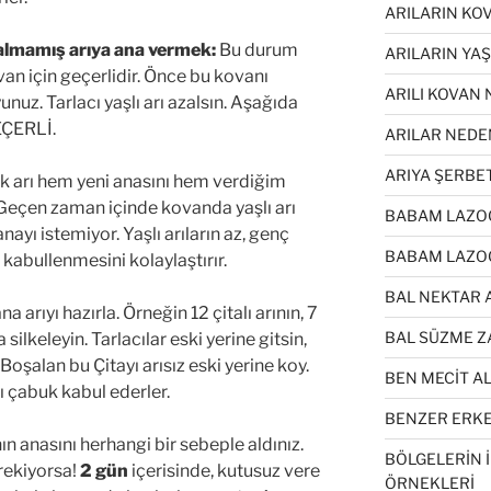
ARILARIN KO
kalmamış arıya ana vermek:
Bu durum
ARILARIN YA
an için geçerlidir. Önce bu kovanı
ARILI KOVAN 
nuz. Tarlacı yaşlı arı azalsın. Aşağıda
EÇERLİ.
ARILAR NEDE
ARIYA ŞERBE
ık arı hem yeni anasını hem verdiğim
 Geçen zaman içinde kovanda yaşlı arı
BABAM LAZOĞ
nayı istemiyor. Yaşlı arıların az, genç
BABAM LAZOĞ
n kabullenmesini kolaylaştırır.
BAL NEKTAR 
arıyı hazırla. Örneğin 12 çitalı arının, 7
BAL SÜZME Z
 silkeleyin. Tarlacılar eski yerine gitsin,
Boşalan bu Çitayı arısız eski yerine koy.
BEN MECİT A
ı çabuk kabul ederler.
BENZER ERKEK
nın anasını herhangi bir sebeple aldınız.
BÖLGELERİN 
rekiyorsa!
2 gün
içerisinde, kutusuz vere
ÖRNEKLERİ