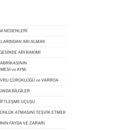
ÜM NEDENLERİ
LARINDAN ARI ALMAK
GESİNDE ARI BAKIMI
ABRİKASININ
MESİ ve AYM.
VRU ÇÜRÜKLÜĞÜ ve VARROA
INDA BİLGİLER
ÇİFTLEŞME UÇUŞU
GÜNLÜK ATMASINI TEŞVİK ETMEK
NIN FAYDA VE ZARARI