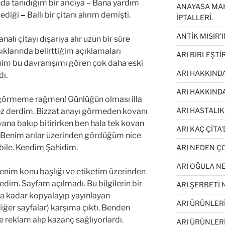
lında tanıdığım bir arıcıya – Bana yardım
ANAYASA MA
lediği
–
Ballı bir çitanı alırım demişti.
İPTALLERİ.
ANTİK MISIR’I
analı çitayı dışarıya alır uzun bir süre
ıklarında belirttiğim açıklamaları
ARI BİRLEŞT
nim bu davranışımı gören çok daha eski
ARI HAKKINDA
dı.
ARI HAKKIND
ü görmeme rağmen! Günlüğün olması illa
ARI HASTALIK
z derdim. Bizzat anayı görmeden kovanı
ana bakıp bitirirken ben hala tek kovan
ARI KAÇ ÇİTA’
 Benim arılar üzerinden gördüğüm nice
 bile. Kendim Şahidim.
ARI NEDEN 
ARI OĞULA N
enim konu başlığı ve etiketim üzerinden
dim. Sayfam açılmadı. Bu bilgilerin bir
ARI ŞERBETİ
a kadar kopyalayıp yayınlayan
ARI ÜRÜNLERİ
diğer sayfalar) karşıma çıktı. Benden
de reklam alıp kazanç sağlıyorlardı.
ARI ÜRÜNLER