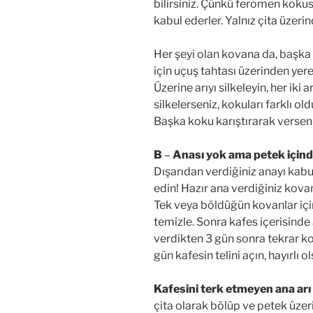
bilirsiniz. Çünkü feromen kok
kabul ederler. Yalnız çita üzeri
Her şeyi olan kovana da, başka
için uçuş tahtası üzerinden yere
Üzerine arıyı silkeleyin, her iki a
silkelerseniz, kokuları farklı ol
Başka koku karıştırarak versen b
B
–
Anası yok ama petek içind
Dışarıdan verdiğiniz anayı kab
edin! Hazır ana verdiğiniz kova
Tek veya böldüğün kovanlar iç
temizle. Sonra kafes içerisinde 
verdikten 3 gün sonra tekrar k
gün kafesin telini açın, hayırlı ol
Kafesini terk etmeyen ana arı 
çita olarak bölüp ve petek üze