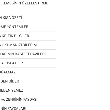
HKEMESİNİN ÖZELLEŞTİRME
N KISA ÖZETİ
İRME YÖNTEMLERİ
 KRİTİK BİLGİLER.
A OKUMANIZI DİLERİM
LARININ BASİT TEDAVİLERİ
DA KIŞLATILIR.
ÇOĞALMAZ
EDEN GİDER
 NEDEN YEMEZ
 ve ZEHRİNİN FAYDASI
İNİN FAYDALARI