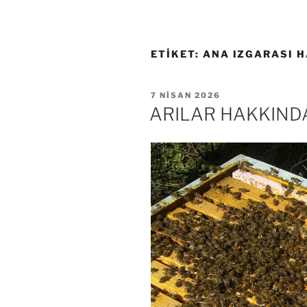
ETIKET:
ANA IZGARASI 
YAYIM
7 NISAN 2026
TARIHI
ARILAR HAKKINDA