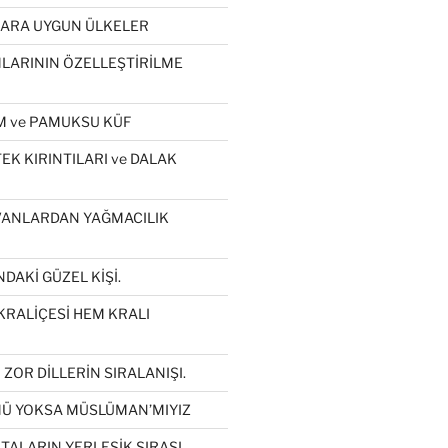
LARA UYGUN ÜLKELER
ARININ ÖZELLEŞTİRİLME
 ve PAMUKSU KÜF
K KIRINTILARI ve DALAK
VANLARDAN YAĞMACILIK
DAKİ GÜZEL KİŞİ.
KRALİÇESİ HEM KRALI
ZOR DİLLERİN SIRALANIŞI.
Ü YOKSA MÜSLÜMAN’MIYIZ
İTALARIN YERLEŞİK SIRASI