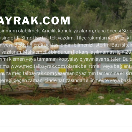
AYRAK.COM
r mum olabilmek. Arıcılık konulu yazılarım, daha öncesi Sizler
isinde idi. Şimdi ise tek tek yazdım. İl ilçe rakımları ve Arıcılık
 veya değiştirilerek paylaşıldığını bilmenizi isterim. Bazı site
azılarım. Mahkemelik bir durum ile karşılaşılmaması için 29
rımı kısmen veya tamamını kopyalayıp yayınlayan siteler; Bu tarih
arıma www.mecitalbayrak.com olarak belirtmeli veya bağlantı 
 sonuna mecitalbayrak.com yazarsanız yazımın tamamına erişirsi
gereği geçen zaman içinde hafızasından silinmekte veya başk