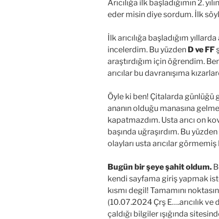
Arıcılığa ilk başladığımın 2. yı
eder misin diye sordum. İlk söy
İlk arıcılığa başladığım yıllarda 
incelerdim. Bu yüzden
D ve FF
ş
araştırdığım için öğrendim. Be
arıcılar bu davranışıma kızarlar
Öyle ki ben! Çitalarda günlüğ
ananın olduğu manasına gelme
kapatmazdım. Usta arıcı on kov
başında uğraşırdım. Bu yüzden
olayları usta arıcılar görmemiş
Bugün bir şeye şahit oldum.
B
kendi sayfama giriş yapmak iste
kısmı degil! Tamamını noktasın
(10.07.2024 Çrş E….arıcılık ve 
çaldığı bilgiler ışığında sitesin