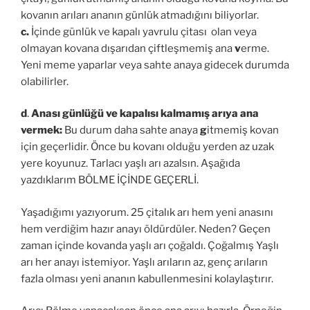
kovanın arıları ananın günlük atmadığını biliyorlar.
c.
İçinde
günlük ve kapalı yavrulu çitası olan veya
olmayan kovana dışarıdan çiftleşmemiş ana
v
erme.
Yeni meme yaparlar veya sahte anaya gidecek durumda
olabilirler.
d
.
Anası günlüğü ve kapalısı kalmamış arıya ana
vermek:
Bu durum daha sahte anaya
g
itmemiş kovan
için geçerlidir. Önce bu kovanı olduğu yerden az uzak
yere koyunuz. Tarlacı yaşlı arı azalsın. Aşağıda
yazdıklarım BÖLME İÇİNDE GEÇERLİ.
Yaşadığımı yazıyorum. 25 çitalık arı hem yeni anasını
hem verdiğim hazır anayı öldürdüler. Neden? Geçen
zaman içinde kovanda yaşlı arı çoğaldı. Çoğalmış Yaşlı
arı her anayı istemiyor. Yaşlı arıların az, genç arıların
fazla olması yeni ananın kabullenmesini kolaylaştırır.