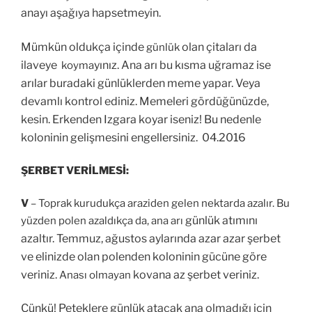
anayı aşağıya hapsetmeyin.
Mümkün oldukça içinde
olan çitaları da
günlük
ilaveye
yınız. Ana arı bu kısma uğramaz ise
koyma
arılar buradaki günlüklerden meme yapar. Veya
devamlı kontrol ediniz. Memeleri gördüğünüzde,
kesin. Erkenden Izgara koyar iseniz! Bu nedenle
koloninin gelişmesini engellersiniz. 04.2016
ŞERBET VERİLMESİ:
V
– Toprak kurudukça araziden gelen nektarda azalır. Bu
günlük atımını
yüzden polen azaldıkça da, ana arı
azaltır. Temmuz, ağustos aylarında azar azar şerbet
ve elinizde olan polenden koloninin gücüne göre
veriniz.
kovana az şerbet veriniz.
Anası
olmayan
Çünkü! Peteklere günlük atacak ana olmadığı için