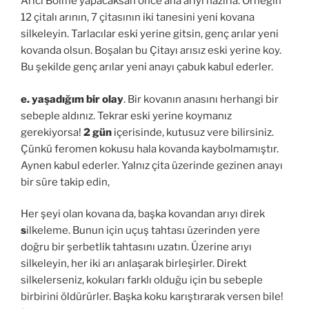
Arıcı Bölme yapacaksan önce ana arıyı hazırla. Örneğin
12 çitalı arının, 7 çitasının iki tanesini yeni kovana
silkeleyin. Tarlacılar eski yerine gitsin, genç arılar yeni
kovanda olsun. Boşalan bu Çitayı arısız eski yerine koy.
Bu şekilde genç arılar yeni anayı çabuk kabul ederler.
e.
yaşadığım bir olay
. Bir kovanın anasını herhangi bir
sebeple aldınız. Tekrar eski yerine koymanız
gerekiyorsa!
2 gün
içerisinde, kutusuz vere bilirsiniz.
Çünkü feromen kokusu hala kovanda kaybolmamıştır.
Aynen kabul ederler. Yalnız çita üzerinde gezinen anayı
bir süre takip edin,
Her şeyi olan kovana da, başka kovandan arıyı direk
s
ilkeleme. Bunun için uçuş tahtası üzerinden yere
doğru bir şerbetlik tahtasını uzatın. Üzerine arıyı
silkeleyin, her iki arı anlaşarak birleşirler. Direkt
silkelerseniz, kokuları farklı olduğu için bu sebeple
birbirini öldürürler. Başka koku karıştırarak versen bile!