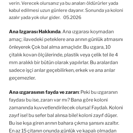
verin. Verecek olursanız ya bu anaları öldürürler yada
kabul edilmesi uzun günlere dayanır. Sonunda ya koloni
azalır yada yok olur gider. 05.2026
Ana Izgarası Hakkında
. Ana ızgarası koymadan
amaç; ilavedeki peteklere ana arının günlük atmasını
önleyerek Çok bal alma amaçlıdır. Bu ızgara, 10
çitalık kovan ölçülerinde, plastik veya çelik tel ile 4
mm aralıklı bir bütün olarak yapılırlar. Bu aralardan
sadece işçi arılar geçebilirken, erkek ve ana arılar
geçemezler.
Ana ızgarasının fayda ve zararı
: Peki bu ızgaranın
faydası bu ise, zararı var mı? Bana göre koloni
zamanında kuvvetlendirilecek olursa! Faydalı. Koloni
zayıf ise! bu sefer bal alınsa bile! koloni zayıf düşer.
Bu ise kışa giren arının bahara çıkma şansını azaltır.
En az 15 çitanın onunda günlük ve kapalı olmadan