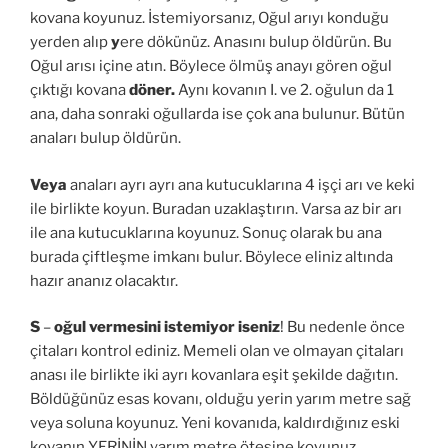
kovana koyunuz. İstemiyorsanız, Oğul arıyı konduğu
yerden alıp
y
ere dökünüz. Anasını bulup öldürün. Bu
Oğul arısı içine atın. Böylece ölmüş anayı gören oğul
çıktığı kovana
döner.
Aynı kovanın I. ve 2. oğulun da 1
ana, daha sonraki oğullarda ise çok ana bulunur. Bütün
anaları bulup öldürün.
Veya
anaları ayrı ayrı ana kutucuklarına 4 işçi arı ve keki
ile birlikte koyun. Buradan uzaklaştırın. Varsa az bir arı
ile ana kutucuklarına koyunuz. Sonuç olarak bu ana
burada çiftleşme imkanı bulur. Böylece eliniz altında
hazır ananız olacaktır.
S
–
oğul vermesini istemiyor iseniz
! Bu nedenle önce
çitaları kontrol ediniz. Memeli olan ve olmayan çitaları
anası ile birlikte iki ayrı kovanlara eşit şekilde dağıtın.
Böldüğünüz esas kovanı, olduğu yerin yarım metre sağ
veya soluna koyunuz. Yeni kovanıda, kaldırdığınız eski
kovanın YERİNİN yarım metre ötesine koyunuz.