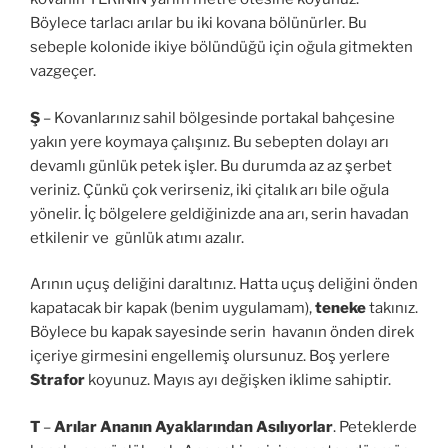
Böylece tarlacı arılar bu iki kovana bölünürler. Bu
sebeple kolonide ikiye bölündüğü için oğula gitmekten
vazgeçer.
Ş
– Kovanlarınız sahil bölgesinde portakal bahçesine
yakın yere koymaya çalışınız. Bu sebepten dolayı arı
devamlı günlük petek işler. Bu durumda az az şerbet
veriniz. Çünkü çok verirseniz, iki çitalık arı bile oğula
yönelir. İç bölgelere geldiğinizde ana arı, serin havadan
etkilenir ve günlük atımı azalır.
Arının uçuş deliğini daraltınız. Hatta uçuş deliğini önden
kapatacak bir kapak (benim uygulamam),
teneke
takınız.
Böylece bu kapak sayesinde serin havanın önden direk
içeriye girmesini engellemiş olursunuz. Boş yerlere
Strafor
koyunuz. Mayıs ayı değişken iklime sahiptir.
T
–
Arılar Ananın Ayaklarından Asılıyorlar
. Peteklerde