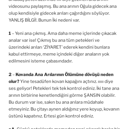
videosunu paylaşmış. Bu ana arının Oğula gidecek ana
olup kendisiyle gidecek arıları çağırdığını söylüyor.
YANLIŞ BİLGİ!. Bunun İki nedeni var.
1
– Yeni ana çıkmış. Ama daha meme içlerinde çıkacak
analar var ise! Çıkmış bu ana tüm petekleri ve
üzerindeki arıları ‘ZİYARET’ ederek kendini bunlara
kabul ettirmeye, meme içindeki diğer anaların yok
edilmesini isteme çabasındadır.
2
–
Kovanda Ana Arılarının Ölümüne dövüşü neden
olur?
Yine tesadüfen kovan kapağını açtınız. ııııı diye
ses geliyor! Petekleri tek tek kontrol ediniz. İki tane ana
arının birbirine kenetlendiğini görme ŞANSIN olabilir.
Bu durum var ise, sakın bu ana arılara müdahale
etmeyiniz. Bu çitayı aynen aldığınız yere koyup, kovanın
üstünü kapatınız. Ertesi gün kontrol ediniz.