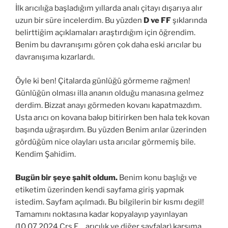
İlk arıcılığa başladığım yıllarda analı çitayı dışarıya alır
uzun bir süre incelerdim. Bu yüzden
D ve FF
şıklarında
belirttiğim açıklamaları araştırdığım için öğrendim.
Benim bu davranışımı gören çok daha eski arıcılar bu
davranışıma kızarlardı.
Öyle ki ben! Çitalarda günlüğü görmeme rağmen!
Günlüğün olması illa ananın olduğu manasına gelmez
derdim. Bizzat anayı görmeden kovanı kapatmazdım.
Usta arıcı on kovana bakıp bitirirken ben hala tek kovan
başında uğraşırdım. Bu yüzden Benim arılar üzerinden
gördüğüm nice olayları usta arıcılar görmemiş bile.
Kendim Şahidim.
Bugün bir şeye şahit oldum.
Benim konu başlığı ve
etiketim üzerinden kendi sayfama giriş yapmak
istedim. Sayfam açılmadı. Bu bilgilerin bir kısmı degil!
Tamamını noktasına kadar kopyalayıp yayınlayan
(10.07.2024 Çrş E….arıcılık ve diğer sayfalar) karşıma