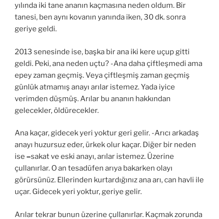
yılında iki tane ananın kaçmasına neden oldum. Bir
tanesi, ben aynı kovanın yanında iken, 30 dk. sonra
geriye geldi.
2013 senesinde ise, başka bir ana iki kere uçup gitti
geldi. Peki, ana neden uçtu? -Ana daha çiftleşmedi ama
epey zaman geçmiş. Veya çiftleşmiş zaman geçmiş
günlük atmamış anayı arılar istemez. Yada iyice
verimden düşmüş. Arılar bu ananın hakkından
gelecekler, öldürecekler.
Ana kaçar, gidecek yeri yoktur geri gelir. -Arıcı arkadaş
anayı huzursuz eder, ürkek olur kaçar. Diğer bir neden
ise
–
sakat ve eski anayı, arılar istemez. Üzerine
çullanırlar. O an tesadüfen arıya bakarken olayı
görürsünüz. Ellerinden kurtardığınız ana arı, can havli ile
uçar. Gidecek yeri yoktur, geriye gelir.
Arılar tekrar bunun üzerine çullanırlar. Kaçmak zorunda