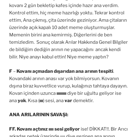
kovanı 2 gün bekletip kafes içinde hazır ana verdim.
Kontrol ettim, hiç meme hazırlığı yoktu. Tekrar kontrol
ettim, Ana çıkmış, çita üzerinde geziniyor. Ama çitaların
üzerinde açık kapalı 10 adet meme oluşturmuşlar.
Memenin birini ana kemirmiş. Diğerlerini de ben
temizledim. Sonuç olarak Arılar Hakkında Genel Bilgiler
de bildiğim dediğin arının ne yapacağını ancak kendi
bilir. Niye anayı kabul ettin! Niye meme yaptın?
F
–
Kovanı açmadan dışarıdan ana arının tespiti
.
Kovandaki arının anası var yok bilmiyorsun. Kovanın
dışına biraz kuvvetlice vurup, kulağınızı tahtaya dayayın.
Kovan içinden uzunca
ıııııııı
diye bir uğultu geliyor ise
ana
yok
. Kısa (
ııı
) sesi, ana
var
demektir.
ANA ARILARININ SAVAŞI:
FF.
Kovanı açtınız ıııı sesi geliyor
ise! DİKKAT!!. Bir Arıcı
arkadaş petek üzerinde ıııı diye gezinen ana arının