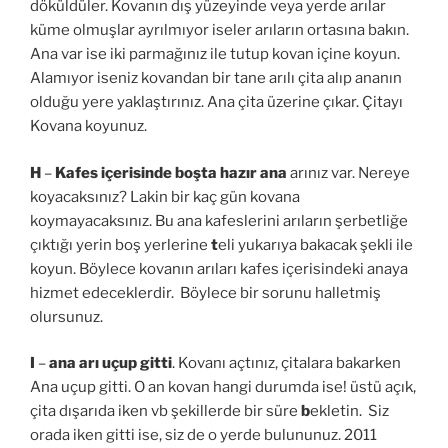
döküldüler. Kovanın dış yüzeyinde veya yerde arılar
küme olmuşlar ayrılmıyor iseler arıların ortasına bakın.
Ana var ise iki parmağınız ile tutup kovan içine koyun.
Alamıyor iseniz kovandan bir tane arılı çita alıp ananın
olduğu yere yaklaştırınız. Ana çita üzerine çıkar. Çitayı
Kovana koyunuz.
H
–
Kafes içerisinde boşta hazır ana
arınız var. Nereye
koyacaksınız? Lakin bir kaç gün kovana
koymayacaksınız. Bu ana kafeslerini arıların şerbetliğe
çıktığı yerin boş yerlerine
t
eli yukarıya bakacak şekli ile
koyun. Böylece kovanın arıları kafes içerisindeki anaya
hizmet edeceklerdir. Böylece bir sorunu halletmiş
olursunuz.
I
–
ana arı uçup gitti
. Kovanı açtınız, çitalara bakarken
Ana uçup gitti. O an kovan hangi durumda ise! üstü açık,
çita dışarıda iken vb şekillerde bir süre
b
ekletin. Siz
orada iken gitti ise, siz de o yerde bulununuz. 2011