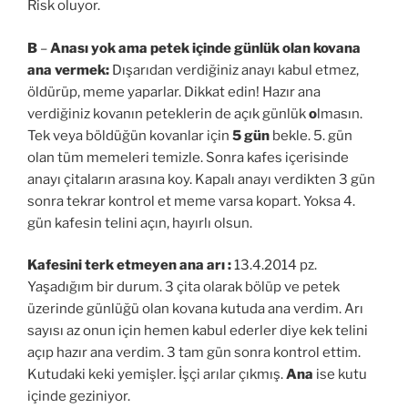
Risk oluyor.
B
–
Anası yok ama petek içinde günlük olan kovana
ana vermek:
Dışarıdan verdiğiniz anayı kabul etmez,
öldürüp, meme yaparlar. Dikkat edin! Hazır ana
verdiğiniz kovanın peteklerin de açık günlük
o
lmasın.
Tek veya böldüğün kovanlar için
5 gün
bekle. 5. gün
olan tüm memeleri temizle. Sonra kafes içerisinde
anayı çitaların arasına koy. Kapalı anayı verdikten 3 gün
sonra tekrar kontrol et meme varsa kopart. Yoksa 4.
gün kafesin telini açın, hayırlı olsun.
Kafesini terk etmeyen ana arı :
13.4.2014 pz.
Yaşadığım bir durum. 3 çita olarak bölüp ve petek
üzerinde günlüğü olan kovana kutuda ana verdim. Arı
sayısı az onun için hemen kabul ederler diye kek telini
açıp hazır ana verdim. 3 tam gün sonra kontrol ettim.
Kutudaki keki yemişler. İşçi arılar çıkmış.
Ana
ise kutu
içinde geziniyor.