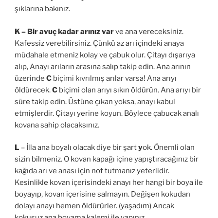
şıklarına bakınız.
K – Bir avuç kadar arınız var
ve ana vereceksiniz.
Kafessiz verebilirsiniz. Çünkü az arı içindeki anaya
müdahale etmeniz kolay ve çabuk olur. Çitayı dışarıya
alıp, Anayı arıların arasına salıp takip edin. Ana arının
üzerinde
C
biçimi kıvrılmış arılar varsa! Ana arıyı
öldürecek.
C
biçimi olan arıyı sıkın öldürün. Ana arıyı bir
süre takip edin. Üstüne çıkan yoksa, anayı kabul
etmişlerdir. Çitayı yerine koyun. Böylece çabucak analı
kovana sahip olacaksınız.
L
– İlla ana boyalı olacak diye bir şart
y
ok. Önemli olan
sizin bilmeniz. O kovan kapağı içine yapıştıracağınız bir
kağıda arı ve anası için not tutmanız yeterlidir.
Kesinlikle kovan içerisindeki anayı her hangi bir boya ile
boyayıp, kovan içerisine salmayın. Değişen kokudan
dolayı anayı hemen öldürürler. (yaşadım) Ancak
kokusuz ana boyama kalemi ile yapınız.