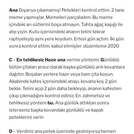
Ana
Dışarıya çıkamamış! Petekleri kontrol ettim. 2 tane
meme yapmışlar. Memeleri parçaladım. Bu meme
içindeki arı sütlerini boşa atmayın. Tahta ağaç kaşığı ile
alıp yiyin. Kutu içerisindeki ananın telini tekrar
raptiyeleyip aynı yere koydum. Ertesi gün açtım. İki gün
sonra kontrol ettim, kabul etmişler. düzenleme 2020
C
–
En tehlikesiz
Hazır ana
verme yöntemi.
G
ünlüklü
bütün çitaları arısız olarak başka günlüklü arılı kovanlara
dağıtın. Boşalan yerlere hazır veya ham çita koyun.
Akabinde kafes içerisindeki anayı, kovana koy 2 gün
bekle. Telini açıp 2 gün daha bekleyip, ananın kafesten
çıkıp çıkmadığını kontrol ediniz. En zahmetsiz ve
tehlikesiz yöntem
bu.
Ana günlük attıktan sonra
isterseniz başka kovandaki günlüklü ve kapalı
peteklerini verin
D
– Verdiniz ana petek üzerinde geziniyorsa hemen