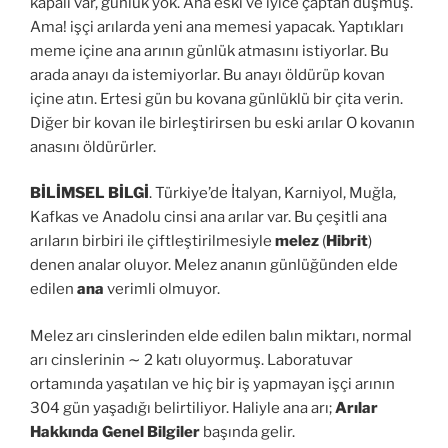
kapalı var, günlük yok. Ana eski ve iyice çaptan düşmüş.
Ama! işçi arılarda yeni ana memesi yapacak. Yaptıkları
meme içine ana arının günlük atmasını istiyorlar. Bu
arada anayı da istemiyorlar. Bu anayı öldürüp kovan
içine atın. Ertesi gün bu kovana günlüklü bir çita verin.
Diğer bir kovan ile birleştirirsen bu eski arılar O kovanın
anasını öldürürler.
BİLİMSEL BİLGİ
. Türkiye’de İtalyan, Karniyol, Muğla,
Kafkas ve Anadolu cinsi ana arılar var. Bu çeşitli ana
arıların birbiri ile çiftleştirilmesiyle
melez
(
Hibrit
)
denen analar oluyor. Melez ananın günlüğünden elde
edilen
ana
verimli olmuyor.
Melez arı cinslerinden elde edilen balın miktarı, normal
arı cinslerinin ∼ 2 katı oluyormuş. Laboratuvar
ortamında yaşatılan ve hiç bir iş yapmayan işçi arının
304 gün yaşadığı belirtiliyor. Haliyle ana arı;
Arılar
Hakkında Genel Bilgiler
başında gelir.