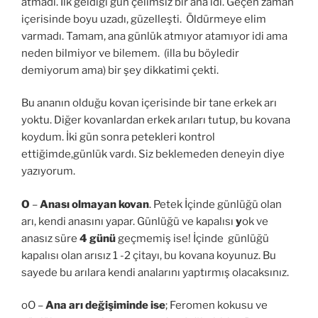
atmadı. İlk geldiği gün çelimsiz bir ana idi. Geçen zaman
içerisinde boyu uzadı, güzelleşti. Öldürmeye elim
varmadı. Tamam, ana günlük atmıyor atamıyor idi ama
neden bilmiyor ve bilemem. (illa bu böyledir
demiyorum ama) bir şey dikkatimi çekti.
Bu ananın olduğu kovan içerisinde bir tane erkek arı
yoktu. Diğer kovanlardan erkek arıları tutup, bu kovana
koydum. İki gün sonra petekleri kontrol
ettiğimde,günlük vardı. Siz beklemeden deneyin diye
yazıyorum.
O
–
Anası olmayan kovan
. Petek İçinde günlüğü olan
arı, kendi anasını yapar. Günlüğü ve kapalısı
y
ok ve
anasız süre
4 günü
geçmemiş ise! İçinde günlüğü
kapalısı olan arısız 1 -2 çitayı, bu kovana koyunuz. Bu
sayede bu arılara kendi analarını yaptırmış olacaksınız.
oO –
Ana arı değişiminde ise
; Feromen kokusu ve