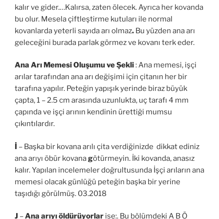
kalır ve gider.…Kalırsa, zaten ölecek. Ayrıca her kovanda
bu olur. Mesela çiftleştirme kutuları ile normal
kovanlarda yeterli sayıda arı olmaz
.
Bu yüzden ana arı
geleceğini burada parlak görmez ve kovanı terk eder.
Ana Arı Memesi Oluşumu ve Şekli
: Ana memesi, işçi
arılar tarafından ana arı değişimi için çitanın her bir
tarafına yapılır. Peteğin yapışık yerinde biraz büyük
çapta, 1 – 2.5 cm arasında uzunlukta, uç tarafı 4 mm
çapında ve işçi arının kendinin ürettiği mumsu
çıkıntılardır.
İ
– Başka bir kovana arılı çita verdiğinizde dikkat ediniz
ana arıyı öbür kovana
g
ötürmeyin. İki kovanda, anasız
kalır. Yapılan incelemeler doğrultusunda İşçi arıların ana
memesi olacak günlüğü peteğin başka bir yerine
taşıdığı görülmüş. 03.2018
J
–
Ana arıyı öldürüyorlar
ise:. Bu bölümdeki A B Ö