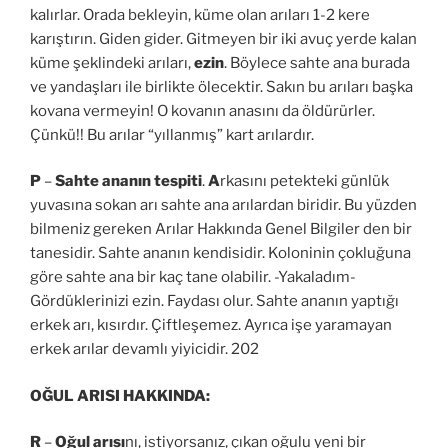
kalırlar. Orada bekleyin, küme olan arıları 1-2 kere
karıştırın. Giden gider. Gitmeyen bir iki avuç yerde kalan
küme şeklindeki arıları,
ezin
. Böylece sahte ana burada
ve yandaşları ile birlikte ölecektir. Sakın bu arıları başka
kovana vermeyin! O kovanın anasını da öldürürler.
Çünkü!! Bu arılar “yıllanmış” kart arılardır.
P
–
Sahte ananın tespiti
.
A
rkasını petekteki günlük
yuvasına sokan arı sahte ana arılardan biridir. Bu yüzden
bilmeniz gereken Arılar Hakkında Genel Bilgiler den bir
tanesidir. Sahte ananın kendisidir. Koloninin çokluğuna
göre sahte ana bir kaç tane olabilir. -Yakaladım-
Gördüklerinizi ezin. Faydası olur. Sahte ananın yaptığı
erkek arı, kısırdır. Çiftleşemez. Ayrıca işe yaramayan
erkek arılar devamlı yiyicidir. 202
OĞUL ARISI HAKKINDA:
R
–
Oğul arısı
nı, istiyorsanız, çıkan oğulu yeni bir