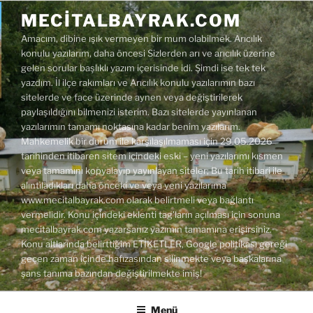
İçeriğe
MECITALBAYRAK.COM
geç
Amacım, dibine ışık vermeyen bir mum olabilmek. Arıcılık
konulu yazılarım, daha öncesi Sizlerden arı ve arıcılık üzerine
gelen sorular başlıklı yazım içerisinde idi. Şimdi ise tek tek
yazdım. İl ilçe rakımları ve Arıcılık konulu yazılarımın bazı
sitelerde ve face üzerinde aynen veya değiştirilerek
paylaşıldığını bilmenizi isterim. Bazı sitelerde yayınlanan
yazılarımın tamamı noktasına kadar benim yazılarım.
Mahkemelik bir durum ile karşılaşılmaması için 29.05.2026
tarihinden itibaren sitem içindeki eski – yeni yazılarımı kısmen
veya tamamını kopyalayıp yayınlayan siteler; Bu tarih itibari ile
alıntıladıkları daha önceki ve veya yeni yazılarıma
www.mecitalbayrak.com olarak belirtmeli veya bağlantı
vermelidir. Konu içindeki eklenti tag'ların açılması için sonuna
mecitalbayrak.com yazarsanız yazımın tamamına erişirsiniz.
Konu altlarında belirttiğim ETİKETLER, Google politikası gereği
geçen zaman içinde hafızasından silinmekte veya başkalarına
şans tanıma bazından değiştirilmekte imiş!
Menü