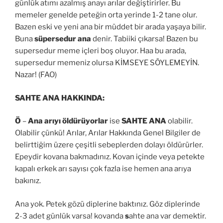
günlük atımı azalmış anayı arılar değiştirirler. Bu
memeler genelde peteğin orta yerinde 1-2 tane olur.
Bazen eski ve yeni ana bir müddet bir arada yaşaya bilir.
Buna
süpersedur ana
denir. Tabiiki çıkarsa! Bazen bu
supersedur meme içleri boş oluyor. Haa bu arada,
supersedur memeniz olursa KİMSEYE SÖYLEMEYİN.
Nazar! (FAO)
SAHTE ANA HAKKINDA:
Ö
–
Ana arıyı öldürüyorlar
ise
SAHTE ANA
olabilir.
Olabilir çünkü! Arılar, Arılar Hakkında Genel Bilgiler de
belirttiğim üzere çeşitli sebeplerden dolayı öldürürler.
Epeydir kovana bakmadınız. Kovan içinde veya petekte
kapalı erkek arı sayısı çok fazla ise hemen ana arıya
bakınız.
Ana yok. Petek gözü diplerine baktınız. Göz diplerinde
2-3 adet günlük varsa! kovanda
s
ahte ana var demektir.