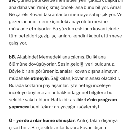
aA.
Çünkü peteklerde memeden
y
eni çıkacak başka bir
ana daha var. Yeni çıkmış önceki ana bunu biliyor. Ama!
Ne çareki Kovandaki arılar bu memeye sahip çıkıyor. Ve
gezen ananın meme içindeki anayı öldürmesine
müsaade etmiyorlar. Bu yüzden eski ana kovan içinde
tüm petekleri gezip işçi arılara kendini kabul ettirmeye
çalışıyor.
bB.
Akabinde! Memedeki ana çıkmış. Bu iki ana
ölümüne dövüşüyorlar. Sesin geldiği yeri buldunuz,
Böyle bir anı görürseniz, anaları kovan dışına almayın,
müdahale
etmeyin
. Sağ kalan, kovanın anası olacaktır.
Burada kozlarını paylaşsınlar. İşte peteği inceleye
inceleye böylece arılar hakkında genel bilgilere bu
şekilde vakıf oldum. Hatta bir ara
bir tv’nin proğram
yapımcısı
beni tekrar arayacağını söylemişti.
G
–
yerde
arılar küme olmuşlar
. Arılı çitaları dışarıya
çıkarttınız. Bir şekilde arılar kazara kovan dışına