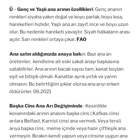
Ü
–
Genç ve Yaşlı ana arının özellikleri
. Genç ananın
renkleri siyaha yakın doğal ve koyu parlak, boyu kısa,
hareketleri hızlıdır. Yaşlı ana arı zayıf, ince ve boyu uzun
olur. Bu nedenle hareketi yavaştır. Siyah halkaların arası
açılır. Sarı renkleri ortaya çıkar.
FAO
Ana satın aldığınızda anaya bak
ın. Bazı ana arı
üretenler, kendisine ait eski sakat anayı başkasına
satabilirler. Ana arının bacak sayısı tam, kanat boyları
eşit ve bitişik olmalı. Kanatlar ayrık yırtık ve yarım
olmasın. Bu belirttiğim şıklar olursa ana arıyı erken
öldürürler. 06.2021
Başka Cins Ana Arı Değişiminde
: Kesinlikle
kovanındaki arının anasını başka cins ( Kafkas cinsi
arılara Belfast, Karniol cinsi ana vermek. Veya tersi)
arıya başka cins, meme içinde veya hazır çiftleşik ana
vermeyin. Bırakın kendi yapsın veya cinsine uygun ana