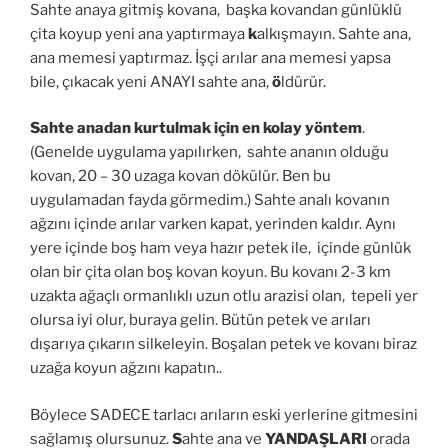
Sahte anaya gitmiş kovana, başka kovandan günlüklü
çita koyup yeni ana yaptırmaya
k
alkışmayın. Sahte ana,
ana memesi yaptırmaz. İşçi arılar ana memesi yapsa
bile, çıkacak yeni ANAYI sahte ana,
ö
ldürür.
Sahte anadan kurtulmak için en kolay yöntem
.
(Genelde uygulama yapılırken, sahte ananın olduğu
kovan, 20 – 30 uzaga kovan dökülür. Ben bu
uygulamadan fayda görmedim.) Sahte analı kovanın
ağzını içinde arılar varken kapat, yerinden kaldır. Aynı
yere içinde boş ham veya hazır petek ile, içinde günlük
olan bir çita olan boş kovan koyun. Bu kovanı 2-3 km
uzakta ağaçlı ormanlıklı uzun otlu arazisi olan, tepeli yer
olursa iyi olur, buraya gelin. Bütün petek ve arıları
dışarıya çıkarın silkeleyin. Boşalan petek ve kovanı biraz
uzağa koyun ağzını kapatın..
Böylece SADECE tarlacı arıların eski yerlerine gitmesini
sağlamış olursunuz.
S
ahte ana ve
YANDAŞLARI
orada