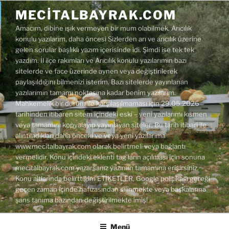
İçeriğe
MECITALBAYRAK.COM
geç
Amacım, dibine ışık vermeyen bir mum olabilmek. Arıcılık
konulu yazılarım, daha öncesi Sizlerden arı ve arıcılık üzerine
gelen sorular başlıklı yazım içerisinde idi. Şimdi ise tek tek
yazdım. İl ilçe rakımları ve Arıcılık konulu yazılarımın bazı
sitelerde ve face üzerinde aynen veya değiştirilerek
paylaşıldığını bilmenizi isterim. Bazı sitelerde yayınlanan
yazılarımın tamamı noktasına kadar benim yazılarım.
Mahkemelik bir durum ile karşılaşılmaması için 29.05.2026
tarihinden itibaren sitem içindeki eski – yeni yazılarımı kısmen
veya tamamını kopyalayıp yayınlayan siteler; Bu tarih itibari ile
alıntıladıkları daha önceki ve veya yeni yazılarıma
www.mecitalbayrak.com olarak belirtmeli veya bağlantı
vermelidir. Konu içindeki eklenti tag'ların açılması için sonuna
mecitalbayrak.com yazarsanız yazımın tamamına erişirsiniz.
Konu altlarında belirttiğim ETİKETLER, Google politikası gereği
geçen zaman içinde hafızasından silinmekte veya başkalarına
şans tanıma bazından değiştirilmekte imiş!
Menü