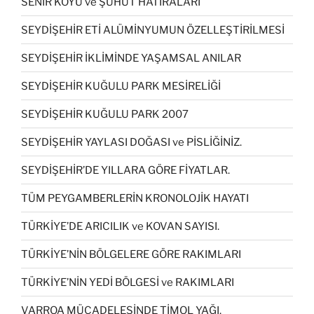
SENİR KÖYÜ ve ŞUHUT HATIRALARI
SEYDİŞEHİR ETİ ALÜMİNYUMUN ÖZELLEŞTİRİLMESİ
SEYDİŞEHİR İKLİMİNDE YAŞAMSAL ANILAR
SEYDİŞEHİR KUĞULU PARK MESİRELİĞİ
SEYDİŞEHİR KUĞULU PARK 2007
SEYDİŞEHİR YAYLASI DOĞASI ve PİSLİĞİNİZ.
SEYDİŞEHİR’DE YILLARA GÖRE FİYATLAR.
TÜM PEYGAMBERLERİN KRONOLOJİK HAYATI
TÜRKİYE’DE ARICILIK ve KOVAN SAYISI.
TÜRKİYE’NİN BÖLGELERE GÖRE RAKIMLARI
TÜRKİYE’NİN YEDİ BÖLGESİ ve RAKIMLARI
VARROA MÜCADELESİNDE TİMOL YAĞI.