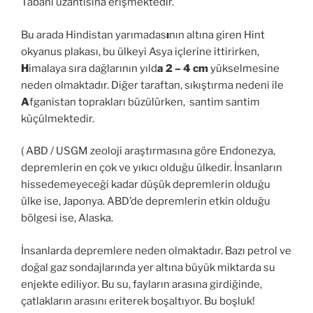
Tabanı uzantısına erişmektedir.
Bu arada Hindistan yarımadas
ı
nın altına giren Hint
okyanus plakası, bu ülkeyi Asya içlerine ittirirken,
H
imalaya sıra dağlarının yıld
a 2 – 4 cm
yükselmesine
neden olmaktadır. Diğer taraftan, sıkıştırma nedeni ile
A
fganistan toprakları büzülürken, santim santim
küçülmektedir.
( ABD / USGM zeoloji araştırmasına göre Endonezya,
depremlerin en çok ve yıkıcı olduğu ülkedir. İnsanların
hissedemeyeceği kadar düşük depremlerin olduğu
ülke ise, Japonya. ABD’de depremlerin etkin olduğu
bölgesi ise, Alaska.
İnsanlarda depremlere neden olmaktadır. Bazı petrol ve
doğal gaz sondajlarında yer altına büyük miktarda su
enjekte ediliyor. Bu su, fayların arasına girdiğinde,
çatlakların arasını eriterek boşaltıyor. Bu boşluk!