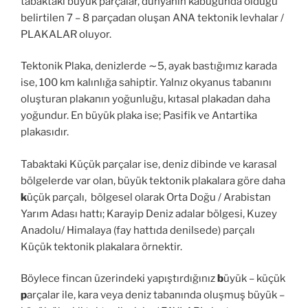
tabaktaki büyük parçalar, dünyanın kabuğunda olduğu
belirtilen 7 – 8 parçadan oluşan ANA tektonik levhalar /
PLAKALAR oluyor.
Tektonik Plaka, denizlerde ∼5, ayak bastığımız karada
ise, 100 km kalınlığa sahiptir. Yalnız okyanus tabanını
oluşturan plakanın yoğunluğu, kıtasal plakadan daha
yoğundur. En büyük plaka ise; Pasifik ve Antartika
plakasıdır.
Tabaktaki Küçük parçalar ise, deniz dibinde ve karasal
bölgelerde var olan, büyük tektonik plakalara göre daha
k
üçük parçalı, bölgesel olarak Orta Doğu / Arabistan
Yarım Adası hattı; Karayip Deniz adalar bölgesi, Kuzey
Anadolu/ Himalaya (fay hattıda denilsede) parçalı
Küçük tektonik plakalara örnektir.
Böylece fincan üzerindeki yapıştırdığınız
b
üyük – küçük
p
arçalar ile, kara veya deniz tabanında oluşmuş büyük –