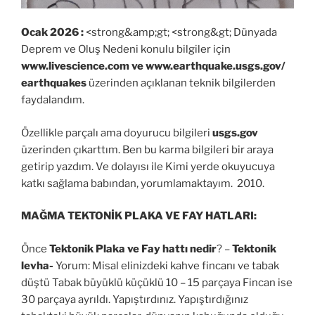
Ocak 2026 :
<strong&amp;gt; <strong&gt; Dünyada
Deprem ve Oluş Nedeni konulu bilgiler için
www.livescience.com ve www.earthquake.usgs.gov/
earthquakes
üzerinden açıklanan teknik bilgilerden
faydalandım.
Özellikle parçalı ama doyurucu bilgileri
usgs.gov
üzerinden çıkarttım. Ben bu karma bilgileri bir araya
getirip yazdım. Ve dolayısı ile Kimi yerde okuyucuya
katkı sağlama babından, yorumlamaktayım. 2010.
MAĞMA TEKTONİK PLAKA VE FAY HATLARI:
Önce
Tektonik Plaka ve Fay hattı
nedir
? –
Tektonik
levha-
Yorum: Misal elinizdeki kahve fincanı ve tabak
düştü Tabak büyüklü küçüklü 10 – 15 parçaya Fincan ise
30 parçaya ayrıldı. Yapıştırdınız. Yapıştırdığınız