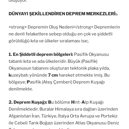
oluşuyor.
DÜNYAYI ŞEKİLLENDİREN DEPREM MERKEZLERİ:.
<strong> Depremin Oluş Nedeni</strong> Depremlerin
ne denli felaketlere sebep olduğu en çok ve şiddetli
görüldüğü kıta ve ülkeler sıralaması ise;.
1. En Şiddetli deprem bölgeleri:
Pasifik Okyanusu
tabanlı
kıta ve ada ülkeleridir.
Büyük (Pasifik)
Okyanusun tabanını oluşturan tektonik
plaka yılda,
k
uzeybatı yönünde
7 cm
hareket etmekte imiş. Bu
bölgeye;
P
asifik (Ateş Çemberi) Deprem Kuşağı
denilmekte.
2. Deprem Kuşağı: B
u bölüme
H
int-
A
lp Kuşağı
Denilmektedir. Buralar Himalaya sıra dağları üzerinden
Afganistan İran, Türkiye, İtalya Orta Avrupa ve Portekiz
ile Cebeli Tarık Boğazı üzerinden Atlas Okyanusu Deniz