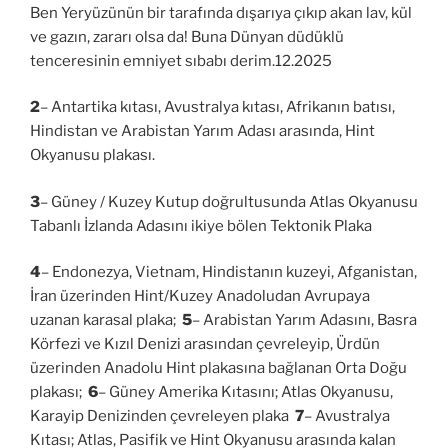
Ben Yeryüzünün bir tarafında dışarıya çıkıp akan lav, kül
ve gazın, zararı olsa da! Buna Dünyan düdüklü
tenceresinin emniyet sıbabı derim.12.2025
2
– Antartika kıtası, Avustralya kıtası, Afrikanın batısı,
Hindistan ve Arabistan Yarım Adası arasında, Hint
Okyanusu plakası.
3
– Güney / Kuzey Kutup doğrultusunda Atlas Okyanusu
Tabanlı İzlanda Adasını ikiye bölen Tektonik Plaka
4
– Endonezya, Vietnam, Hindistanın kuzeyi, Afganistan,
İran üzerinden Hint/Kuzey Anadoludan Avrupaya
uzanan karasal plaka;
5
– Arabistan Yarım Adasını, Basra
Körfezi ve Kızıl Denizi arasından çevreleyip, Ürdün
üzerinden Anadolu Hint plakasına bağlanan Orta Doğu
plakası;
6
– Güney Amerika Kıtasını; Atlas Okyanusu,
Karayip Denizinden çevreleyen plaka
7
– Avustralya
Kıtası; Atlas, Pasifik ve Hint Okyanusu arasında kalan