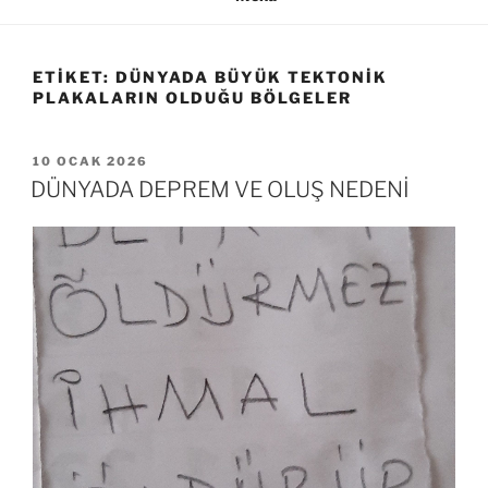
ETIKET:
DÜNYADA BÜYÜK TEKTONIK
PLAKALARIN OLDUĞU BÖLGELER
YAYIM
10 OCAK 2026
TARIHI
DÜNYADA DEPREM VE OLUŞ NEDENİ