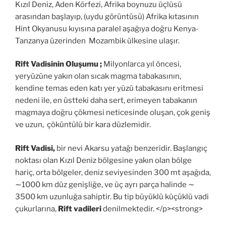
Kızıl Deniz, Aden Körfezi, Afrika boynuzu üçlüsü
arasından başlayıp, (uydu görüntüsü) Afrika kıtasının
Hint Okyanusu kıyısına paralel aşağıya doğru Kenya-
Tanzanya üzerinden Mozambik ülkesine ulaşır.
Rift Vadisinin Oluşumu ;
Milyonlarca yıl öncesi,
yeryüzüne yakın olan sıcak magma tabakasının,
kendine temas eden katı yer yüzü tabakasını eritmesi
nedeni ile, en üstteki daha sert, erimeyen tabakanın
magmaya doğru çökmesi neticesinde oluşan, çok geniş
ve uzun, çöküntülü bir kara düzlemidir.
Rift Vadisi,
bir nevi Akarsu yatağı benzeridir. Başlangıç
noktası olan Kızıl Deniz bölgesine yakın olan bölge
hariç, orta bölgeler, deniz seviyesinden 300 mt aşağıda,
∼1000 km düz genişliğe, ve üç ayrı parça halinde ∼
3500 km uzunluğa sahiptir. Bu tip büyüklü küçüklü vadi
çukurlarına,
Rift
vadileri
denilmektedir. </p><strong>