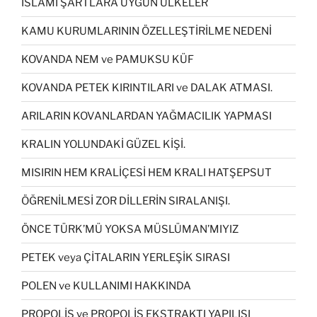
İSLAMİ ŞARTLARA UYGUN ÜLKELER
KAMU KURUMLARININ ÖZELLEŞTİRİLME NEDENİ
KOVANDA NEM ve PAMUKSU KÜF
KOVANDA PETEK KIRINTILARI ve DALAK ATMASI.
ARILARIN KOVANLARDAN YAĞMACILIK YAPMASI
KRALIN YOLUNDAKİ GÜZEL KİŞİ.
MISIRIN HEM KRALİÇESİ HEM KRALI HATŞEPSUT
ÖĞRENİLMESİ ZOR DİLLERİN SIRALANIŞI.
ÖNCE TÜRK’MÜ YOKSA MÜSLÜMAN’MIYIZ
PETEK veya ÇİTALARIN YERLEŞİK SIRASI
POLEN ve KULLANIMI HAKKINDA
PROPOLİS ve PROPOLİS EKSTRAKTI YAPILIŞI