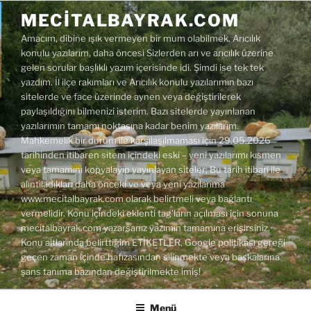
İçeriğe
MECITALBAYRAK.COM
geç
Amacım, dibine ışık vermeyen bir mum olabilmek. Arıcılık
konulu yazılarım, daha öncesi Sizlerden arı ve arıcılık üzerine
gelen sorular başlıklı yazım içerisinde idi. Şimdi ise tek tek
yazdım. İl ilçe rakımları ve Arıcılık konulu yazılarımın bazı
sitelerde ve face üzerinde aynen veya değiştirilerek
paylaşıldığını bilmenizi isterim. Bazı sitelerde yayınlanan
yazılarımın tamamı noktasına kadar benim yazılarım.
Mahkemelik bir durum ile karşılaşılmaması için 29.05.2026
tarihinden itibaren sitem içindeki eski – yeni yazılarımı kısmen
veya tamamını kopyalayıp yayınlayan siteler; Bu tarih itibari ile
alıntıladıkları daha önceki ve veya yeni yazılarıma
www.mecitalbayrak.com olarak belirtmeli veya bağlantı
vermelidir. Konu içindeki eklenti tag'ların açılması için sonuna
mecitalbayrak.com yazarsanız yazımın tamamına erişirsiniz.
Konu altlarında belirttiğim ETİKETLER, Google politikası gereği
geçen zaman içinde hafızasından silinmekte veya başkalarına
şans tanıma bazından değiştirilmekte imiş!
Menü