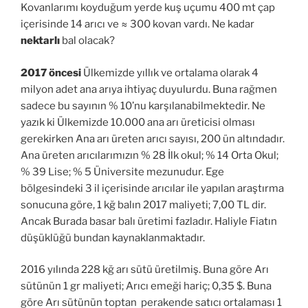
Kovanlarımı koyduğum yerde kuş uçumu 400 mt çap
içerisinde 14 arıcı ve ≈ 300 kovan vardı. Ne kadar
nektarlı
bal olacak?
2017 öncesi
Ülkemizde yıllık ve ortalama olarak 4
milyon adet ana arıya ihtiyaç duyulurdu. Buna rağmen
sadece bu sayının % 10’nu karşılanabilmektedir. Ne
yazık ki Ülkemizde 10.000 ana arı üreticisi olması
gerekirken Ana arı üreten arıcı sayısı, 200 ün altındadır.
Ana üreten arıcılarımızın % 28 İlk okul; % 14 Orta Okul;
% 39 Lise; % 5 Üniversite mezunudur. Ege
bölgesindeki 3 il içerisinde arıcılar ile yapılan araştırma
sonucuna göre, 1 kğ balın 2017 maliyeti; 7,00 TL dir.
Ancak Burada basar balı üretimi fazladır. Haliyle Fiatın
düşüklüğü bundan kaynaklanmaktadır.
2016 yılında 228 kğ arı sütü üretilmiş. Buna göre Arı
sütünün 1 gr maliyeti; Arıcı emeği hariç; 0,35 $. Buna
göre Arı sütünün toptan perakende satıcı ortalaması 1