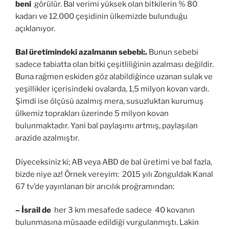
beni
görülür. Bal verimi yüksek olan bitkilerin % 80
kadarı ve 12.000 çeşidinin ülkemizde bulunduğu
açıklanıyor.
Bal üretimindeki azalmanın sebebi:.
Bunun sebebi
sadece tabiatta olan bitki çeşitliliğinin azalması değildir.
Buna rağmen eskiden göz alabildiğince uzanan sulak ve
yeşillikler içerisindeki ovalarda, 1,5 milyon kovan vardı.
Şimdi ise ölçüsü azalmış mera, susuzluktan kurumuş
ülkemiz toprakları üzerinde 5 milyon kovan
bulunmaktadır. Yani bal paylaşımı artmış, paylaşılan
arazide azalmıştır.
Diyeceksiniz ki; AB veya ABD de bal üretimi ve bal fazla,
bizde niye az! Örnek vereyim: 2015 yılı Zonguldak Kanal
67 tv’de yayınlanan bir arıcılık proğramından:
– İsrail de
her 3 km mesafede sadece 40 kovanın
bulunmasına müsaade edildiği vurgulanmıştı. Lakin