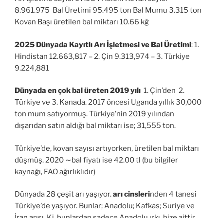
8.961.975 Bal Üretimi 95.495 ton Bal Mumu 3.315 ton
Kovan Başı üretilen bal miktarı 10.66 kğ
2025 Dünyada Kayıtlı Arı İşletmesi ve Bal Üretimi
: 1.
Hindistan 12.663,817 – 2. Çin 9.313,974 – 3. Türkiye
9.224,881
Dünyada en çok bal üreten 2019 yılı
1. Çin’den 2.
Türkiye ve 3. Kanada. 2017 öncesi Uganda yıllık 30,000
ton mum satıyormuş. Türkiye’nin 2019 yılından
dışarıdan satın aldığı bal miktarı ise; 31,555 ton.
Türkiye’de, kovan sayısı artıyorken, üretilen bal miktarı
düşmüş. 2020 ∼bal fiyatı ise 42.00 tl (bu bilgiler
kaynağı, FAO ağırlıklıdır)
Dünyada 28 çeşit arı yaşıyor.
arı cinsleri
nden 4 tanesi
Türkiye’de yaşıyor. Bunlar; Anadolu; Kafkas; Suriye ve
İran arısı. Ki, bunlardan sadece Anadolu ırkı, bize aittir.