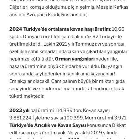
Diğerleri komşu olduğumuz için gelmiş. Mesela Kafkas
arısının Avrupada ki adı; Rus arısıdır.)
2024 Türkiye’de ortalama kovan başı üretim
; 10.66
kğ dır. Dünyada üretilen çam balının % 92 Türkiye’de
üretilmekte idi. Lakin 2021 yılı Temmuz ayı ve sonrası,
özellikle sahil kenarlarında çıkan ve çıkartılan yangınlar
hepimize kötülüktür.
Orman yanğınları
nedeni ile,
basara üretimine büyük bir darbe vuruldu. Bu yangın
sonrasında kaybedenler insanlık ama kazananlar!
Emlakçılar olacak!!. Çam balının büyük bir miktarı gıda
sanayinde ve dondurma imalatında tatlandırıcı olarak
tüketilmektedir.
2023 yılı
bal üretimi 114.889 ton. Kovan sayısı
9.881,224. İşletme sayısı 100.399. Mum üretimi 3.971.
Türkiye’de Arıcılık ve Kovan Sayısı
konusunda
Dikkat
edilirse arı çok üretim yok. Ne yazık ki 2019 yılında