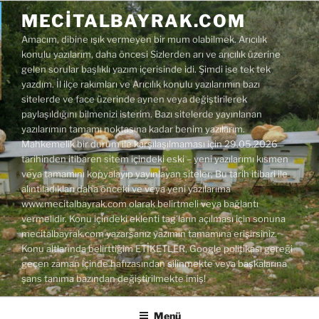
İçeriğe
MECITALBAYRAK.COM
geç
Amacım, dibine ışık vermeyen bir mum olabilmek. Arıcılık
konulu yazılarım, daha öncesi Sizlerden arı ve arıcılık üzerine
gelen sorular başlıklı yazım içerisinde idi. Şimdi ise tek tek
yazdım. İl ilçe rakımları ve Arıcılık konulu yazılarımın bazı
sitelerde ve face üzerinde aynen veya değiştirilerek
paylaşıldığını bilmenizi isterim. Bazı sitelerde yayınlanan
yazılarımın tamamı noktasına kadar benim yazılarım.
Mahkemelik bir durum ile karşılaşılmaması için 29.05.2026
tarihinden itibaren sitem içindeki eski – yeni yazılarımı kısmen
veya tamamını kopyalayıp yayınlayan siteler; Bu tarih itibari ile
alıntıladıkları daha önceki ve veya yeni yazılarıma
www.mecitalbayrak.com olarak belirtmeli veya bağlantı
vermelidir. Konu içindeki eklenti tag'ların açılması için sonuna
mecitalbayrak.com yazarsanız yazımın tamamına erişirsiniz.
Konu altlarında belirttiğim ETİKETLER, Google politikası gereği
geçen zaman içinde hafızasından silinmekte veya başkalarına
şans tanıma bazından değiştirilmekte imiş!
Menü