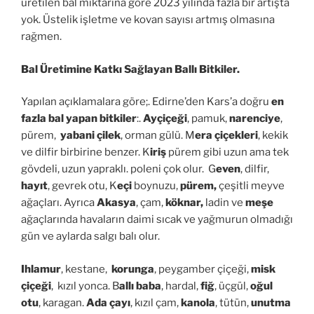
üretilen bal miktarına göre 2023 yılında fazla bir artışta
yok. Üstelik işletme ve kovan sayısı artmış olmasına
rağmen.
Bal Üretimine Katkı Sağlayan Ballı Bitkiler.
Yapılan açıklamalara göre;. Edirne’den Kars’a doğru
en
fazla bal yapan bitkiler
:.
Ayçiçeği
, pamuk,
narenciye
,
pürem,
yabani çilek
, orman gülü. M
era çiçekleri
, kekik
ve dilfir birbirine benzer. K
iriş
pürem gibi uzun ama tek
gövdeli, uzun yapraklı. poleni çok olur. G
even
, dilfir,
hayıt
, gevrek otu, K
eçi
boynuzu,
pürem,
çeşitli meyve
ağaçları. Ayrıca
Akasya
, çam,
köknar,
ladin ve
meşe
ağaçlarında havaların daimi sıcak ve yağmurun olmadığı
gün ve aylarda salgı balı olur.
Ihlamur
, kestane,
korunga
, peygamber çiçeği,
misk
çiçeği
, kızıl yonca. B
allı baba
, hardal,
fiğ
, üçgül,
oğul
otu
, karagan.
Ada çayı
, kızıl çam,
kanola
, tütün,
unutma