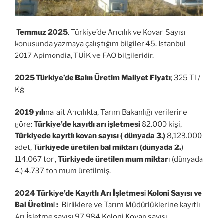
Temmuz 2025
. Türkiye’de Arıcılık ve Kovan Sayısı
konusunda yazmaya çalıştığım bilgiler 45. Istanbul
2017 Apimondia, TUİK ve FAO bilgileridir.
2025 Türkiye’de Balın Üretim Maliyet Fiyatı
; 325 Tl /
Kğ
2019 yılı
na ait Arıcılıkta, Tarım Bakanlığı verilerine
göre:
Türkiye’de kayıtlı arı işletmesi
82.000 kişi,
Türkiyede kayıtlı kovan sayısı ( dünyada 3.)
8,128.000
adet,
Türkiyede üretilen bal miktarı (dünyada 2.)
114.067 ton,
Türkiyede üretilen mum miktar
ı (dünyada
4.) 4.737 ton mum üretilmiş.
2024 Türkiye’de Kayıtlı Arı İşletmesi Koloni Sayısı ve
Bal Üretimi :
Birliklere ve Tarım Müdürlüklerine kayıtlı
Arı İşletme sayısı 97.984 Koloni Kovan sayısı