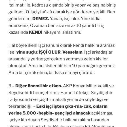
talimatı ile, kadrosu dışında bir iş yapar ve başına bir iş
gelirse:. O işçiyi sözlü olarak işe gönderen yetkili Ben
gönderdim,
DEMEZ.
Yanan, işçi olur. Yine iddia
ederseniz, O zaman ben size en az 10 şahitli bir iş
kazasında
KENDİ
hikayemi anlatırım.
Hal böyle iken! İşçi kanuni olarak kendi hakkını aramaz
ise!
yine suçlu
;
İŞÇİ OLUR
.
Vesselam
. İşçi arkadaşlar
arasında iş yerine gerçekten yatmaya gelen kişiler
olmuştur. Ama bu kişiler bir elin 10 parmağını geçmez.
Ama bir çürük elma, bir kasa elmayı çürütür.
3 –
Diğer önemli bir etken.
AKP Konya Milletvekili ve
Seydişehirli hemşehrimiz Harun Tüfekçi; Seydişehir
radyosunda ve çeşitli mahalli yerlerde söylediği ve
tekrarladığı; –
Eski işçi işten çıka-rıla-cak, onların
yerine 5.000 -beşbin- genç işçi alınacak
açıklaması,
işçiye kin duyan Seydişehir halkının aklını başından
almaya yetti, arttı bile. Böylece çalışan Eti Alüminyum