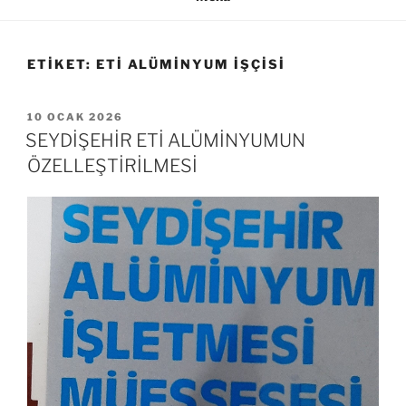
ETIKET:
ETI ALÜMINYUM IŞÇISI
YAYIM
10 OCAK 2026
TARIHI
SEYDİŞEHİR ETİ ALÜMİNYUMUN
ÖZELLEŞTİRİLMESİ