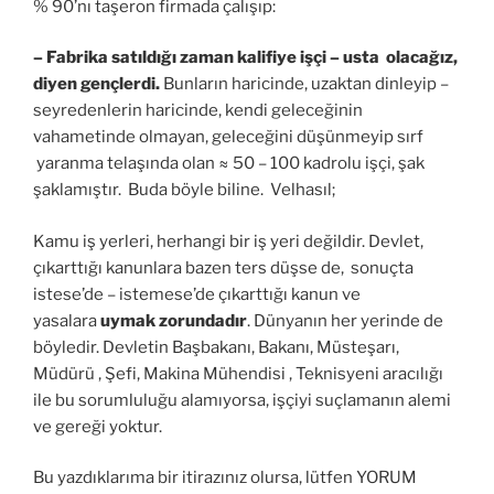
% 90’nı taşeron firmada çalışıp:
– Fabrika satıldığı zaman kalifiye işçi – usta olacağız,
diyen gençlerdi.
Bunların haricinde, uzaktan dinleyip –
seyredenlerin haricinde, kendi geleceğinin
vahametinde olmayan, geleceğini düşünmeyip sırf
yaranma telaşında olan ≈ 50 – 100 kadrolu işçi, şak
şaklamıştır.
Buda böyle biline. Velhasıl;
Kamu iş yerleri, herhangi bir iş yeri değildir. Devlet,
çıkarttığı kanunlara bazen ters düşse de, sonuçta
istese’de – istemese’de çıkarttığı kanun ve
yasalara
uymak zorundadır
. Dünyanın her yerinde de
böyledir. Devletin Başbakanı, Bakanı, Müsteşarı,
Müdürü , Şefi, Makina Mühendisi , Teknisyeni aracılığı
ile bu sorumluluğu alamıyorsa, işçiyi suçlamanın alemi
ve gereği yoktur.
Bu yazdıklarıma bir itirazınız olursa, lütfen YORUM