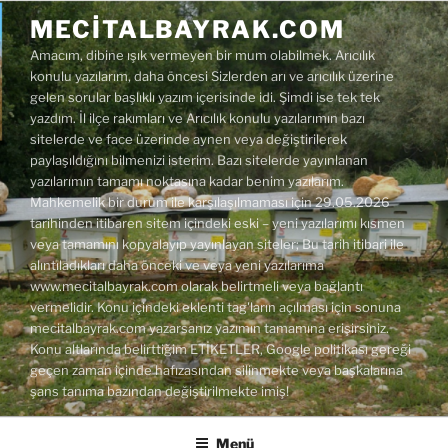
İçeriğe
MECITALBAYRAK.COM
geç
Amacım, dibine ışık vermeyen bir mum olabilmek. Arıcılık
konulu yazılarım, daha öncesi Sizlerden arı ve arıcılık üzerine
gelen sorular başlıklı yazım içerisinde idi. Şimdi ise tek tek
yazdım. İl ilçe rakımları ve Arıcılık konulu yazılarımın bazı
sitelerde ve face üzerinde aynen veya değiştirilerek
paylaşıldığını bilmenizi isterim. Bazı sitelerde yayınlanan
yazılarımın tamamı noktasına kadar benim yazılarım.
Mahkemelik bir durum ile karşılaşılmaması için 29.05.2026
tarihinden itibaren sitem içindeki eski – yeni yazılarımı kısmen
veya tamamını kopyalayıp yayınlayan siteler; Bu tarih itibari ile
alıntıladıkları daha önceki ve veya yeni yazılarıma
www.mecitalbayrak.com olarak belirtmeli veya bağlantı
vermelidir. Konu içindeki eklenti tag'ların açılması için sonuna
mecitalbayrak.com yazarsanız yazımın tamamına erişirsiniz.
Konu altlarında belirttiğim ETİKETLER, Google politikası gereği
geçen zaman içinde hafızasından silinmekte veya başkalarına
şans tanıma bazından değiştirilmekte imiş!
Menü