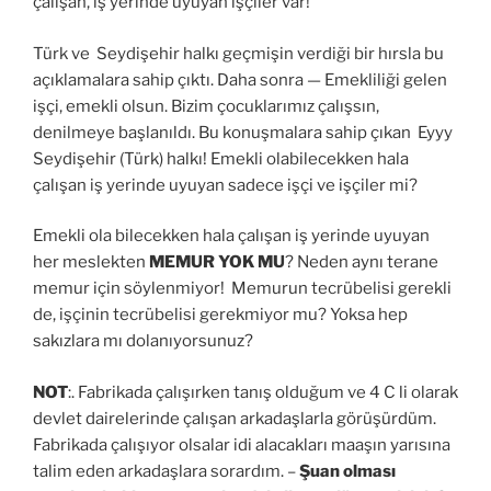
çalışan, iş yerinde uyuyan işçiler var!
Türk ve Seydişehir halkı geçmişin verdiği bir hırsla bu
açıklamalara sahip çıktı. Daha sonra — Emekliliği gelen
işçi, emekli olsun. Bizim çocuklarımız çalışsın,
denilmeye başlanıldı. Bu konuşmalara sahip çıkan Eyyy
Seydişehir (Türk) halkı! Emekli olabilecekken hala
çalışan iş yerinde uyuyan sadece işçi ve işçiler mi?
Emekli ola bilecekken hala çalışan iş yerinde uyuyan
her meslekten
MEMUR YOK MU
? Neden aynı terane
memur için söylenmiyor! Memurun tecrübelisi gerekli
de, işçinin tecrübelisi gerekmiyor mu? Yoksa hep
sakızlara mı dolanıyorsunuz?
NOT
:. Fabrikada çalışırken tanış olduğum ve 4 C li olarak
devlet dairelerinde çalışan arkadaşlarla görüşürdüm.
Fabrikada çalışıyor olsalar idi alacakları maaşın yarısına
talim eden arkadaşlara sorardım. –
Şuan olması