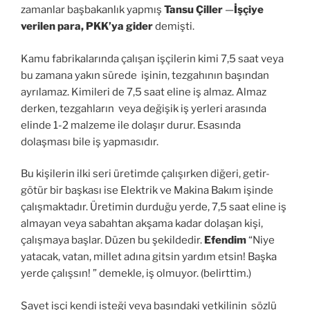
zamanlar başbakanlık yapmış
Tansu Çiller
—
İşçiye
verilen para, PKK’ya gider
demişti.
Kamu fabrikalarında çalışan işçilerin kimi 7,5 saat veya
bu zamana yakın sürede işinin, tezgahının başından
ayrılamaz. Kimileri de 7,5 saat eline iş almaz. Almaz
derken, tezgahların veya değişik iş yerleri arasında
elinde 1-2 malzeme ile dolaşır durur. Esasında
dolaşması bile iş yapmasıdır.
Bu kişilerin ilki seri üretimde çalışırken diğeri, getir-
götür bir başkası ise Elektrik ve Makina Bakım işinde
çalışmaktadır. Üretimin durduğu yerde, 7,5 saat eline iş
almayan veya sabahtan akşama kadar dolaşan kişi,
çalışmaya başlar. Düzen bu şekildedir.
Efendim
“Niye
yatacak, vatan, millet adına gitsin yardım etsin! Başka
yerde çalışsın! ” demekle, iş olmuyor. (belirttim.)
Şayet işçi kendi isteği veya başındaki yetkilinin sözlü