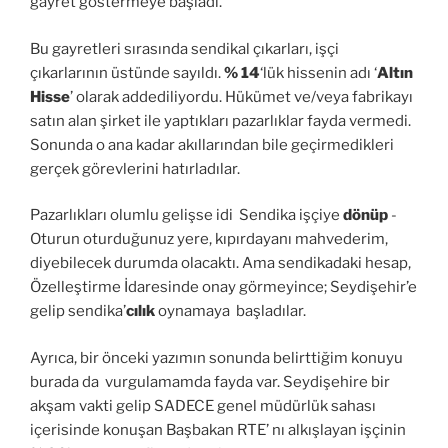
gayret göstermeye başladı.
Bu gayretleri sırasında sendikal çıkarları, işçi
çıkarlarının üstünde sayıldı.
% 14
‘lük hissenin adı ‘
Altın
Hisse
’ olarak addediliyordu. Hükümet ve/veya fabrikayı
satın alan şirket ile yaptıkları pazarlıklar fayda vermedi.
Sonunda o ana kadar akıllarından bile geçirmedikleri
gerçek görevlerini hatırladılar.
Pazarlıkları olumlu gelişse idi Sendika işçiye
dönüp
-
Oturun oturduğunuz yere, kıpırdayanı mahvederim,
diyebilecek durumda olacaktı. Ama sendikadaki hesap,
Özelleştirme İdaresinde onay görmeyince; Seydişehir’e
gelip sendika’
cılık
oynamaya başladılar.
Ayrıca, bir önceki yazımın sonunda belirttiğim konuyu
burada da vurgulamamda fayda var. Seydişehire bir
akşam vakti gelip SADECE genel müdürlük sahası
içerisinde konuşan Başbakan RTE’ nı alkışlayan işçinin