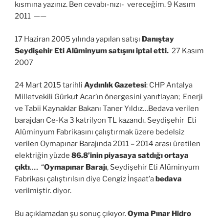
kısmına yazınız. Ben cevabı-nızı- vereceğim. 9 Kasım
2011 ——
17 Haziran 2005 yılında yapılan satışı
Danıştay
Seydişehir Eti Alüminyum satışını iptal etti.
27 Kasım
2007
24 Mart 2015 tarihli
Aydınlık Gazetesi
: CHP Antalya
Milletvekili Gürkut Acar’ın önergesini yanıtlayan; Enerji
ve Tabii Kaynaklar Bakanı Taner Yıldız…Bedava verilen
barajdan Ce-Ka 3 katrilyon TL kazandı. Seydişehir Eti
Alüminyum Fabrikasını çalıştırmak üzere bedelsiz
verilen Oymapınar Barajında 2011 – 2014 arası üretilen
elektriğin yüzde
86.8’inin piyasaya satdığı ortaya
çıktı
….. “
Oymapınar Barajı
, Seydişehir Eti Alüminyum
Fabrikası çalıştırılsın diye Cengiz İnşaat’a
bedava
verilmiştir. diyor.
Bu açıklamadan şu sonuç çıkıyor.
Oyma Pınar Hidro