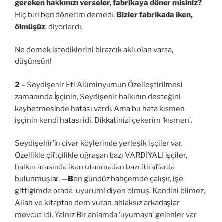
gereken hakkınızı verseler, fabrikaya döner misiniz?
Hiç biri ben dönerim demedi.
Bizler fabrikada iken,
ölmüşüz
, diyorlardı.
Ne demek istediklerini birazcık aklı olan varsa,
düşünsün!
2
– Seydişehir Eti Alüminyumun Özelleştirilmesi
zamanında İşçinin, Seydişehir halkının desteğini
kaybetmesinde hatası vardı. Ama bu hata kısmen
işçinin kendi hatası idi. Dikkatinizi çekerim ‘kısmen’.
Seydişehir’in civar köylerinde yerleşik işçiler var.
Özellikle çiftçilikle uğraşan bazı VARDİYALI işçiler,
halkın arasında iken utanmadan bazı itiraflarda
bulunmuşlar. —
B
en gündüz bahçemde çalışır, işe
gittiğimde orada uyurum! diyen olmuş. Kendini bilmez,
Allah ve kitaptan dem vuran, ahlaksız arkadaşlar
mevcut idi. Yalnız Bir anlamda ‘uyumaya’ gelenler var