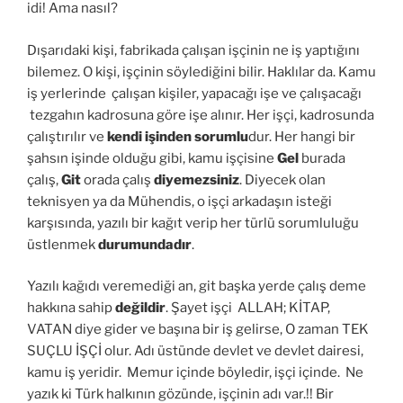
idi! Ama nasıl?
Dışarıdaki kişi, fabrikada çalışan işçinin ne iş yaptığını
bilemez. O kişi, işçinin söylediğini bilir. Haklılar da. Kamu
iş yerlerinde çalışan kişiler, yapacağı işe ve çalışacağı
tezgahın kadrosuna göre işe alınır. Her işçi, kadrosunda
çalıştırılır ve
kendi işinden
sorumlu
dur. Her hangi bir
şahsın işinde olduğu gibi, kamu işçisine
Gel
burada
çalış,
Git
orada çalış
diyemezsiniz
. Diyecek olan
teknisyen ya da Mühendis, o işçi arkadaşın isteği
karşısında, yazılı bir kağıt verip her türlü sorumluluğu
üstlenmek
durumundadır
.
Yazılı kağıdı veremediği an, git başka yerde çalış deme
hakkına sahip
değildir
. Şayet işçi ALLAH; KİTAP,
VATAN diye gider ve başına bir iş gelirse, O zaman TEK
SUÇLU İŞÇİ olur. Adı üstünde devlet ve devlet dairesi,
kamu iş yeridir. Memur içinde böyledir, işçi içinde. Ne
yazık ki Türk halkının gözünde, işçinin adı var.!! Bir