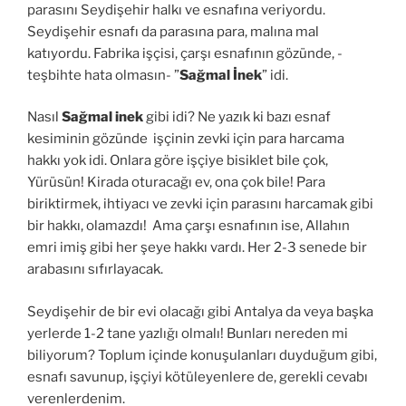
parasını Seydişehir halkı ve esnafına veriyordu.
Seydişehir esnafı da parasına para, malına mal
katıyordu. Fabrika işçisi, çarşı esnafının gözünde, -
teşbihte hata olmasın- ”
Sağmal İnek
” idi.
Nasıl
Sağmal inek
gibi idi? Ne yazık ki bazı esnaf
kesiminin gözünde işçinin zevki için para harcama
hakkı yok idi. Onlara göre işçiye bisiklet bile çok,
Yürüsün! Kirada oturacağı ev, ona çok bile! Para
biriktirmek, ihtiyacı ve zevki için parasını harcamak gibi
bir hakkı, olamazdı! Ama çarşı esnafının ise, Allahın
emri imiş gibi her şeye hakkı vardı. Her 2-3 senede bir
arabasını sıfırlayacak.
Seydişehir de bir evi olacağı gibi Antalya da veya başka
yerlerde 1-2 tane yazlığı olmalı! Bunları nereden mi
biliyorum? Toplum içinde konuşulanları duyduğum gibi,
esnafı savunup, işçiyi kötüleyenlere de, gerekli cevabı
verenlerdenim.