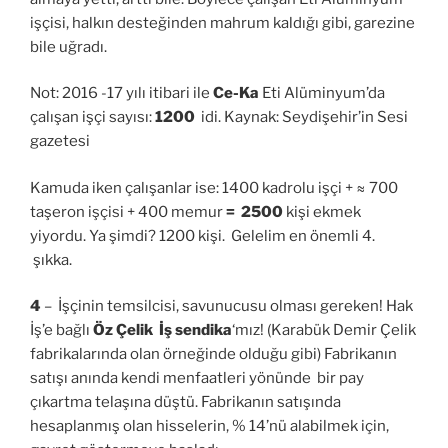
işçisi, halkın desteğinden mahrum kaldığı gibi, garezine
bile uğradı.
Not: 2016 -17 yılı itibari ile
Ce-Ka
Eti Alüminyum’da
çalışan işçi sayısı:
1200
idi. Kaynak: Seydişehir’in Sesi
gazetesi
Kamuda iken çalışanlar ise: 1400 kadrolu işçi + ≈ 700
taşeron işçisi + 400 memur
= 2500
kişi ekmek
yiyordu. Ya şimdi? 1200 kişi. Gelelim en önemli 4.
şıkka.
4
– İşçinin temsilcisi, savunucusu olması gereken! Hak
İş’e bağlı
Öz Çelik İş sendika
‘mız! (Karabük Demir Çelik
fabrikalarında olan örneğinde olduğu gibi) Fabrikanın
satışı anında kendi menfaatleri yönünde bir pay
çıkartma telaşına düştü. Fabrikanın satışında
hesaplanmış olan hisselerin, % 14’nü alabilmek için,