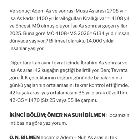
Ve sonuç: Adem As ve sonrası Musa As arası 2708 yıl+
Isa As kadar 1400 yıl İsrailoğulları Krallığı var = 4108 yıl
ve öncesi, MÖ olmuş oluyor. İsa As sonrası geçen yıllar
2025. Buna göre MÖ 4108+MS 2026= 6134 yıldır insan
dünyada yaşıyor.? Bilimsel olarakta 14.000 yıldır
insanlar yaşıyor.
Diğer taraftan aynı Tevrat içinde İbrahim As sonrası ve
İsa As arası 42 kuşağın geçtiği belirtiliyor. Ben; Tevrata
göre İLK çocuklarının doğum gününde babalarının o
günkü yaşlarının ortalamasını tekrar kontrol ettiğimde,
42 kuşak arası yaş ortalamasını 35 yıl olarak düzelttim.
42×35 = 1470 (Siz 25 veya 55 ile çarpın).
İKİNCİ BÖLÜM; ÖMER NASUHİ BİLMEN
Hocamızın
intibasına göre yazıyorum.
Ö. N. BİLMEN
hocamız Adem – Nuh As arasını tek