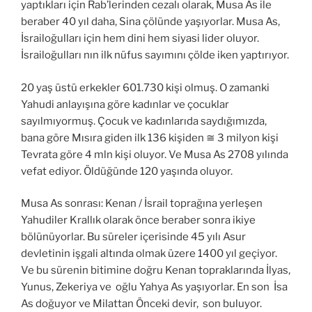
yaptıkları için Rab’lerinden cezalı olarak, Musa As ile
beraber 40 yıl daha, Sina çölünde yaşıyorlar. Musa As,
İsrailoğulları için hem dini hem siyasi lider oluyor.
İsrailoğulları nın ilk nüfus sayımını çölde iken yaptırıyor.
20 yaş üstü erkekler 601.730 kişi olmuş. O zamanki
Yahudi anlayışına göre kadınlar ve çocuklar
sayılmıyormuş. Çocuk ve kadınlarıda saydığımızda,
bana göre Mısıra giden ilk 136 kişiden ≅ 3 milyon kişi
Tevrata göre 4 mln kişi oluyor. Ve Musa As 2708 yılında
vefat ediyor. Öldüğünde 120 yaşında oluyor.
Musa As sonrası: Kenan / İsrail toprağına yerleşen
Yahudiler Krallık olarak önce beraber sonra ikiye
bölünüyorlar. Bu süreler içerisinde 45 yılı Asur
devletinin işgali altında olmak üzere 1400 yıl geçiyor.
Ve bu sürenin bitimine doğru Kenan topraklarında İlyas,
Yunus, Zekeriya ve oğlu Yahya As yaşıyorlar. En son İsa
As doğuyor ve Milattan Önceki devir, son buluyor.