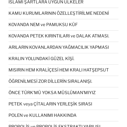
İSLAMİ ŞARTLARA UYGUN ÜLKELER
KAMU KURUMLARININ ÖZELLEŞTİRİLME NEDENİ
KOVANDA NEM ve PAMUKSU KÜF
KOVANDA PETEK KIRINTILARI ve DALAK ATMASI.
ARILARIN KOVANLARDAN YAĞMACILIK YAPMASI
KRALIN YOLUNDAKİ GÜZEL KİŞİ.
MISIRIN HEM KRALİÇESİ HEM KRALI HATŞEPSUT
ÖĞRENİLMESİ ZOR DİLLERİN SIRALANIŞI.
ÖNCE TÜRK’MÜ YOKSA MÜSLÜMAN’MIYIZ
PETEK veya ÇİTALARIN YERLEŞİK SIRASI
POLEN ve KULLANIMI HAKKINDA
PROPOLİS ve PROPOLİS EKSTRAKTI YAPILIŞI