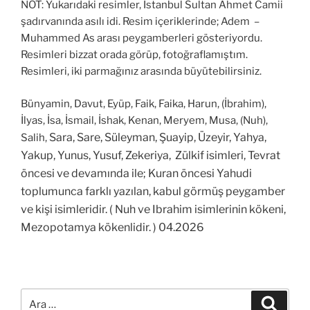
NOT: Yukarıdaki resimler, İstanbul Sultan Ahmet Camii
şadırvanında asılı idi. Resim içeriklerinde; Adem –
Muhammed As arası peygamberleri gösteriyordu.
Resimleri bizzat orada görüp, fotoğraflamıştım.
Resimleri, iki parmağınız arasında büyütebilirsiniz.
Bünyamin, Davut, Eyüp, Faik, Faika, Harun, (İbrahim),
İlyas, İsa, İsmail, İshak, Kenan, Meryem, Musa, (Nuh),
Sara, Sare, Süleyman, Şuayip, Üzeyir, Yahya,
Salih,
Yakup, Yunus, Yusuf, Zekeriya, Zülkif isimleri, Tevrat
öncesi ve devamında ile; Kuran öncesi
Yahudi
toplumunca farklı yazılan, kabul görmüş peygamber
ve kişi isimleridir. ( Nuh ve Ibrahim isimlerinin kökeni,
Mezopotamya kökenlidir. ) 04.2026
Ara:
Ara