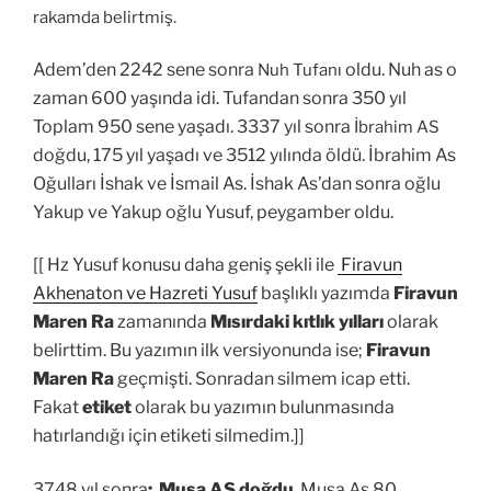
rakamda belirtmiş.
Adem’den 2242 sene sonra
oldu. Nuh as o
Nuh Tufanı
zaman 600 yaşında idi. Tufandan sonra 350 yıl
Toplam 950 sene yaşadı.
3337 yıl sonra
İbrahim AS
doğdu, 175 yıl yaşadı ve 3512 yılında öldü. İbrahim As
Oğulları İshak ve İsmail As. İshak As’dan sonra oğlu
Yakup ve Yakup oğlu Yusuf, peygamber oldu.
[[ Hz Yusuf konusu daha geniş şekli ile
Firavun
Akhenaton ve Hazreti Yusuf
başlıklı yazımda
Firavun
Maren Ra
zamanında
Mısırdaki kıtlık yılları
olarak
belirttim. Bu yazımın ilk versiyonunda ise;
Firavun
Maren Ra
geçmişti. Sonradan silmem icap etti.
Fakat
etiket
olarak bu yazımın bulunmasında
hatırlandığı için etiketi silmedim.]]
3748 yıl sonra
;
Musa AS doğdu
. Musa As 80