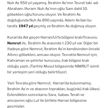
Nuh As 950 yıl yaşamış. İbrahim As’mın Tevrat taki adı
Abraham /Avram. Nuh As’mın oğlu Sam dahil 10.
göbekten oğlu/torunu oluyor. Ve İbrahim As
doğduğunda Nuh As 890 yaşında. Adem As’dan bu
tarafa
1947 yıl
geçmiş ve İbrahim As doğmuş oluyor.
Kuran’da Adı geçen Harran/Urfa bölgesi kralı/firavunu
Nemrut
ile, İbrahim As arasında ± 230 yıl var. Diğer bir
ifadeye göre Nemrut, İbrahim As’ın kendisinden önceki
Altıncı göbekten, amcası oluyor. Tevratta Nemrut için;
Kahraman ve şehirler kurucusu, Irak bölgesi kralı
olduğu yazılı. (Tarihte Musul bölgesinde NİMRUT isimli
bir yerleşim yeri olduğu belirtiliyor)
Yani Tevrata göre Nemrut, Harran’da bulunmamış.
İbrahim As’ın ve atasının toprakları, bugünkü Irak ülkesi.
Evlendikten sonra karısı Sara, babası Terah ve
amcasının oğlu Lut ile birlikte Harran bölgesine
geçmişler.