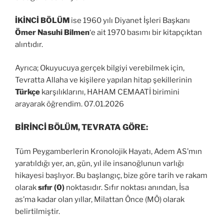
İKİNCİ
BÖLÜM
ise 1960 yılı Diyanet İşleri Başkanı
Ömer Nasuhi Bilmen
‘e ait 1970 basımı bir kitapçıktan
alıntıdır.
Ayrıca; Okuyucuya gerçek bilgiyi verebilmek için,
Tevratta Allaha ve kişilere yapılan hitap şekillerinin
Türkçe
karşılıklarını, HAHAM CEMAATİ birimini
arayarak öğrendim. 07.01.2026
BİRİNCİ BÖLÜM, TEVRATA GÖRE:
Tüm Peygamberlerin Kronolojik Hayatı, Adem AS’mın
yaratıldığı yer, an, gün, yıl ile insanoğlunun varlığı
hikayesi başlıyor. Bu başlangıç, bize göre tarih ve rakam
olarak
sıfır
(0)
noktasıdır. Sıfır noktası anından, İsa
as’ma kadar olan yıllar, Milattan Önce (MÖ) olarak
belirtilmiştir.