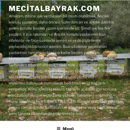
İçeriğe
MECITALBAYRAK.COM
geç
Amacım, dibine ışık vermeyen bir mum olabilmek. Arıcılık
konulu yazılarım, daha öncesi Sizlerden arı ve arıcılık üzerine
gelen sorular başlıklı yazım içerisinde idi. Şimdi ise tek tek
yazdım. İl ilçe rakımları ve Arıcılık konulu yazılarımın bazı
sitelerde ve face üzerinde aynen veya değiştirilerek
paylaşıldığını bilmenizi isterim. Bazı sitelerde yayınlanan
yazılarımın tamamı noktasına kadar benim yazılarım.
Mahkemelik bir durum ile karşılaşılmaması için 29.05.2026
tarihinden itibaren sitem içindeki eski – yeni yazılarımı kısmen
veya tamamını kopyalayıp yayınlayan siteler; Bu tarih itibari ile
alıntıladıkları daha önceki ve veya yeni yazılarıma
www.mecitalbayrak.com olarak belirtmeli veya bağlantı
vermelidir. Konu içindeki eklenti tag'ların açılması için sonuna
mecitalbayrak.com yazarsanız yazımın tamamına erişirsiniz.
Konu altlarında belirttiğim ETİKETLER, Google politikası gereği
geçen zaman içinde hafızasından silinmekte veya başkalarına
şans tanıma bazından değiştirilmekte imiş!
Menü