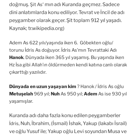
doğmuş.
‘ mın adı Kuranda geçmez. Sadece
Şit As
dini anlatımlarda konu ediliyor. Tevrat ve İncil de adı
peygamber olarak geçer. Şit toplam 912 yıl yaşadı.
Kaynak; tr.wikipedia.org)
Adem As 622 yılı/yaşında iken 6. Göbekten oğlu/
torunu İdris As doğuyor. İdris As’mın Tevrattaki Adı
Hanok
. Dünyada iken 365 yıl yaşamış. Bu yaşında iken
Hz İsa gibi Allah’ın öldürmeden kendi katına canlı olarak
çıkarttığı yazılıdır.
Dünyada en uzun yaşayan kim
? Hanok / İdris As oğlu
Metuşelah
969 yıl;
Nuh
As 950 yıl;
Adem
As ise 930 yıl
yaşamışlar.
Kuranda adı daha fazla konu edilen peygamberler
Nuh, İbrahim, (İsmail) İshak, Yakup (lakabı İsrail)
İdris,
ve oğlu Yusuf ile; Yakup oğlu Levi soyundan Musa ve