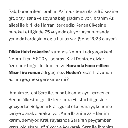
Rab, burada iken Ibrahim As’ma: -Kenan (İsrail) ülkesine
git, orayı sana ve soyuna bağışladım diyor. İbrahim As
ailesi ile birlikte Harranı terk edip Kenan ülkesine
hareket ettiğinde 75 yaşında oluyor. Aynı zamanda
yanında kardeşinin oğlu Lut as var. (Sene 2023 oluyor.)
Dikkatinizi çekerim!
Kuranda Nemrut adı geçerken!
Nemrut’tan ± 600 yıl sonrası Kızıl Denizde dizleri
üzerinde boğuldu denilen ve
Kuranda konu edilen
Mısır firavunun
adı geçmez.
Neden?
Esas firavunun
adının geçmesi gerekmez mi?
İbrahim as, eşi Sara ile, baba bir anne ayrı kardeşler.
Kenan ülkesine geldikten sonra Filistin bölgesine
geçiyorlar. Bölgenin kralı, güzel olan Sara’yı, kendine
cariye olarak olarak alıyor. Ama İbrahim as – Benim
karım, demiyor. Kral, rüyasında Sara’nın peygamber
karısı olduğunu görüyor ve korkarak, Sara ile İbrahim