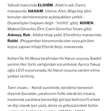
Yahudi inancında
ELOHİM
: Allah’ın adı (Tanrı)
manasında.
HAHAM
: Ulema, Alim, Bilge kişi (dini
konuları derinlemesine açıklayabilen yetkili -
Diyanetişleri başkanı değil- “müftü” gibi);
KOHEN
:
Mabed Görevlisi (Örn: Cami Görevlisi/ İmam gibi):
Adonay, Rab
: Allaha hitap şekli, Efendimiz manasında;
Rabbi
: (Peygamber konumunda olan veya görülen
kişiye yapılan hitap) Efendi (kişi), manasında.
Kohen’lik; Hz Musa tarafından Hz Harun soyuna, İbadet
yerinin Her türlü varlığından sorumluluk; Ayrıca Yakup
oğlu LEVİ soyununada, Hz Harun soyuna yardım etme
yetkisi verilmiş.
Tanrı insanı, – Kendi suretinde, kendime benzesin
diyerek (buradan, yaratıcının fiziki olarak biz insana,
insanında yaratana benzediği görüşü beliriyor!!) erkek
ve dişi olarak (yer yüzü, deniz ve gökyüzündeki bütün