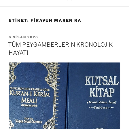
ETIKET:
FIRAVUN MAREN RA
YAYIM
6 NISAN 2026
TARIHI
TÜM PEYGAMBERLERİN KRONOLOJİK
HAYATI