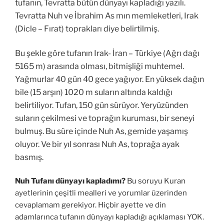
tufanın, Tevratta bütün dünyayı kapladığı yazılı.
Tevratta Nuh ve İbrahim As mın memleketleri, Irak
(Dicle – Fırat) toprakları diye belirtilmiş.
Bu şekle göre tufanın Irak- İran – Türkiye (Ağrı dağı
5165 m) arasında olması, bitmişliği muhtemel.
Yağmurlar 40 gün 40 gece yağıyor.
En yüksek dağın
bile (15 arşın) 1020 m suların altında kaldığı
belirtiliyor. Tufan, 150 gün sürüyor. Yeryüzünden
suların çekilmesi ve toprağın kuruması, bir seneyi
bulmuş. Bu süre içinde Nuh As, gemide yaşamış
oluyor. Ve bir yıl sonrası Nuh As, toprağa ayak
basmış.
Nuh Tufanı dünyayı kapladımı?
Bu soruyu Kuran
ayetlerinin çeşitli mealleri ve yorumlar üzerinden
cevaplamam gerekiyor. Hiçbir ayette ve din
adamlarınca tufanın dünyayı kapladığı açıklaması YOK.