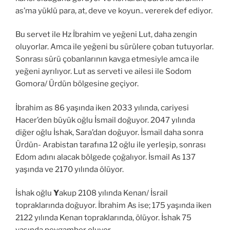
as’ma yüklü para, at, deve ve koyun.. vererek def ediyor.
Bu servet ile Hz İbrahim ve yeğeni Lut, daha zengin
oluyorlar. Amca ile yeğeni bu sürülere çoban tutuyorlar.
Sonrası sürü çobanlarının kavga etmesiyle amca ile
yeğeni ayrılıyor. Lut as serveti ve ailesi ile Sodom
Gomora/ Ürdün bölgesine geçiyor.
İbrahim as 86 yaşında iken 2033 yılında, cariyesi
Hacer’den büyük oğlu İsmail doğuyor. 2047 yılında
diğer oğlu İshak, Sara’dan doğuyor. İsmail daha sonra
Ürdün- Arabistan tarafına 12 oğlu ile yerleşip, sonrası
Edom adını alacak bölgede çoğalıyor. İsmail As 137
yaşında ve 2170 yılında ölüyor.
İshak oğlu
Y
akup 2108 yılında Kenan/ İsrail
topraklarında doğuyor. İbrahim As ise; 175 yaşında iken
2122 yılında Kenan topraklarında, ölüyor. İshak 75