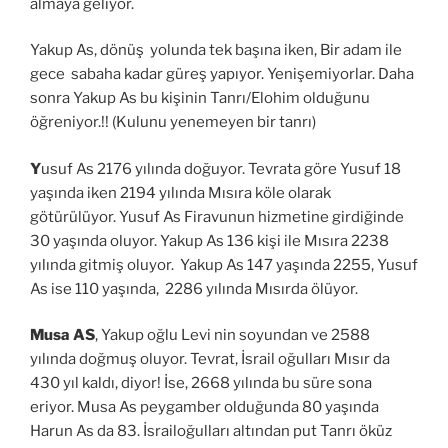
almaya geliyor.
Yakup As, dönüş yolunda tek başına iken, Bir adam ile
gece sabaha kadar güreş yapıyor. Yenişemiyorlar. Daha
sonra Yakup As bu kişinin Tanrı/Elohim olduğunu
öğreniyor.!! (Kulunu yenemeyen bir tanrı)
Y
usuf As 2176 yılında doğuyor. Tevrata göre Yusuf 18
yaşında iken 2194 yılında Mısıra köle olarak
götürülüyor. Yusuf As Firavunun hizmetine girdiğinde
30 yaşında oluyor. Yakup As 136 kişi ile Mısıra 2238
yılında gitmiş oluyor. Yakup As 147 yaşında 2255, Yusuf
As ise 110 yaşında, 2286 yılında Mısırda ölüyor.
Musa AS
, Yakup oğlu Levi nin soyundan ve 2588
yılında doğmuş oluyor. Tevrat, İsrail oğulları Mısır da
430 yıl kaldı, diyor! İse, 2668 yılında bu süre sona
eriyor. Musa As peygamber olduğunda 80 yaşında
Harun As da 83. İsrailoğulları altından put Tanrı öküz