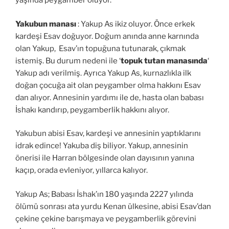
yaşında peygamber oluyor.
Yakubun manası
: Yakup As ikiz oluyor. Önce erkek
kardeşi Esav doğuyor. Doğum anında anne karnında
olan Yakup, Esav’ın topuğuna tutunarak, çıkmak
istemiş. Bu durum nedeni ile ‘
topuk tutan manasında
‘
Yakup adı verilmiş. Ayrıca Yakup As, kurnazlıkla ilk
doğan çocuğa ait olan peygamber olma hakkını Esav
dan alıyor. Annesinin yardımı ile de, hasta olan babası
İshakı kandırıp, peygamberlik hakkını alıyor.
Yakubun abisi Esav, kardeşi ve annesinin yaptıklarını
idrak edince! Yakuba diş biliyor. Yakup, annesinin
önerisi ile Harran bölgesinde olan dayısının yanına
kaçıp, orada evleniyor, yıllarca kalıyor.
Yakup As; Babası İshak’ın 180 yaşında 2227 yılında
ölümü sonrası ata yurdu Kenan ülkesine, abisi Esav’dan
çekine çekine barışmaya ve peygamberlik görevini