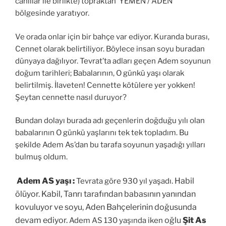
canlılar ile birlikte) topraktan YEMEN / ADEN
bölgesinde yaratıyor.
Ve orada onlar için bir bahçe var ediyor. Kuranda burası,
Cennet olarak belirtiliyor. Böylece insan soyu buradan
dünyaya dağılıyor. Tevrat’ta adları geçen Adem soyunun
doğum tarihleri; Babalarının, O günkü yaşı olarak
belirtilmiş. İlaveten! Cennette kötülere yer yokken!
Şeytan cennette nasıl duruyor?
Bundan dolayı burada adı geçenlerin doğduğu yılı olan
babalarının O günkü yaşlarını tek tek topladım. Bu
şekilde Adem As’dan bu tarafa soyunun yaşadığı yılları
bulmuş oldum.
Adem AS yaşı :
. Habil
Tevrata göre 930 yıl yaşadı
ölüyor. Kabil, Tanrı tarafından babasının yanından
kovuluyor ve soyu, Aden Bahçelerinin doğusunda
devam ediyor.
oğlu
Şit As
Adem AS 130 yaşında iken