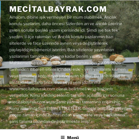
İçeriğe
MECITALBAYRAK.COM
geç
Amacım, dibine ışık vermeyen bir mum olabilmek. Arıcılık
konulu yazılarım, daha öncesi Sizlerden arı ve arıcılık üzerine
gelen sorular başlıklı yazım içerisinde idi. Şimdi ise tek tek
yazdım. İl ilçe rakımları ve Arıcılık konulu yazılarımın bazı
sitelerde ve face üzerinde aynen veya değiştirilerek
paylaşıldığını bilmenizi isterim. Bazı sitelerde yayınlanan
yazılarımın tamamı noktasına kadar benim yazılarım.
Mahkemelik bir durum ile karşılaşılmaması için 29.05.2026
tarihinden itibaren sitem içindeki eski – yeni yazılarımı kısmen
veya tamamını kopyalayıp yayınlayan siteler; Bu tarih itibari ile
alıntıladıkları daha önceki ve veya yeni yazılarıma
www.mecitalbayrak.com olarak belirtmeli veya bağlantı
vermelidir. Konu içindeki eklenti tag'ların açılması için sonuna
mecitalbayrak.com yazarsanız yazımın tamamına erişirsiniz.
Konu altlarında belirttiğim ETİKETLER, Google politikası gereği
geçen zaman içinde hafızasından silinmekte veya başkalarına
şans tanıma bazından değiştirilmekte imiş!
Menü