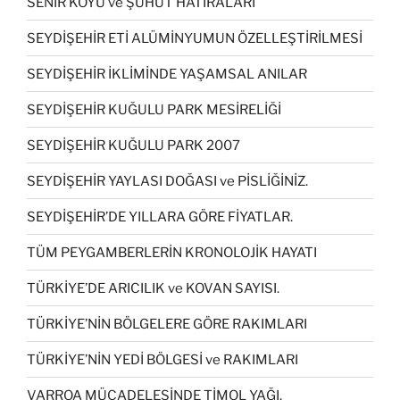
SENİR KÖYÜ ve ŞUHUT HATIRALARI
SEYDİŞEHİR ETİ ALÜMİNYUMUN ÖZELLEŞTİRİLMESİ
SEYDİŞEHİR İKLİMİNDE YAŞAMSAL ANILAR
SEYDİŞEHİR KUĞULU PARK MESİRELİĞİ
SEYDİŞEHİR KUĞULU PARK 2007
SEYDİŞEHİR YAYLASI DOĞASI ve PİSLİĞİNİZ.
SEYDİŞEHİR’DE YILLARA GÖRE FİYATLAR.
TÜM PEYGAMBERLERİN KRONOLOJİK HAYATI
TÜRKİYE’DE ARICILIK ve KOVAN SAYISI.
TÜRKİYE’NİN BÖLGELERE GÖRE RAKIMLARI
TÜRKİYE’NİN YEDİ BÖLGESİ ve RAKIMLARI
VARROA MÜCADELESİNDE TİMOL YAĞI.