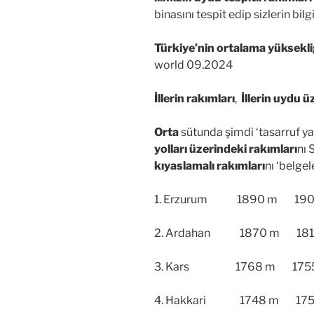
binasını tespit edip sizlerin bi
Türkiye’nin ortalama yüksekli
world 09.2024
İllerin rakımları
,
İllerin uydu 
Orta
sütunda şimdi ‘tasarruf ya
yolları üzerindeki rakımları
nı 
kıyaslamalı rakımları
nı ‘belgel
1. Erzurum 1890 m 1900
2. Ardahan 1870 m 1810
3. Kars 1768 m 175
4. Hakkari 1748 m 17