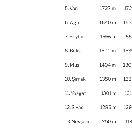
5. Van 1727 m 1727 
6. Ağrı 1640 m 1630
7. Bayburt 1556 m 1555
8. Bitlis 1500 m 1535
9. Muş 1404 m 1366 
10. Şırnak 1350 m 1356
11. Yozgat 1301 m 1313 
12. Sivas 1285 m 1290
13. Nevşehir 1250 m 1197