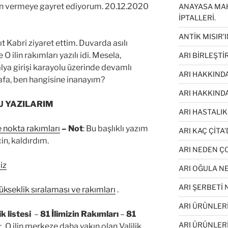
n vermeye gayret ediyorum. 20.12.2020
ANAYASA MA
İPTALLERİ.
ANTİK MISIR’I
 Kabri ziyaret ettim. Duvarda asılı
 O ilin rakımları yazılı idi. Mesela,
ARI BİRLEŞT
lya girişi karayolu üzerinde devamlı
ARI HAKKINDA
afa, ben hangisine inanayım?
ARI HAKKIND
U YAZILARIM
ARI HASTALIK
e nokta rakımları
–
Not
: Bu başlıklı yazım
ARI KAÇ ÇİTA’
in, kaldırdım.
ARI NEDEN 
iz
ARI OĞULA N
ARI ŞERBETİ
ükseklik sıralaması ve rakımları
.
ARI ÜRÜNLERİ
k listesi
–
81 İlimizin Rakımları
–
81
ARI ÜRÜNLER
;
O ilin merkeze daha yakın olan Valilik