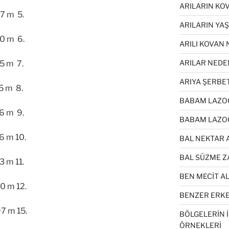
ARILARIN KO
m 5.
ARILARIN YA
 m 6.
ARILI KOVAN 
ARILAR NEDE
 m 7.
ARIYA ŞERBE
 m 8.
BABAM LAZOĞ
m 9.
BABAM LAZOĞ
 m 10.
BAL NEKTAR 
BAL SÜZME Z
m 11.
BEN MECİT A
 m 12.
BENZER ERKEK
 m 15.
BÖLGELERİN 
ÖRNEKLERİ