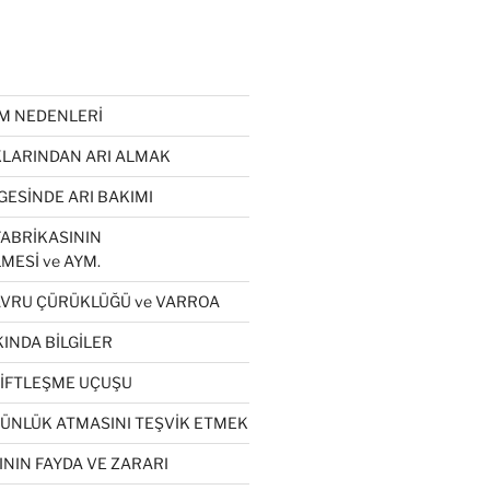
ÜM NEDENLERİ
LARINDAN ARI ALMAK
GESİNDE ARI BAKIMI
ABRİKASININ
MESİ ve AYM.
VRU ÇÜRÜKLÜĞÜ ve VARROA
INDA BİLGİLER
ÇİFTLEŞME UÇUŞU
GÜNLÜK ATMASINI TEŞVİK ETMEK
NIN FAYDA VE ZARARI