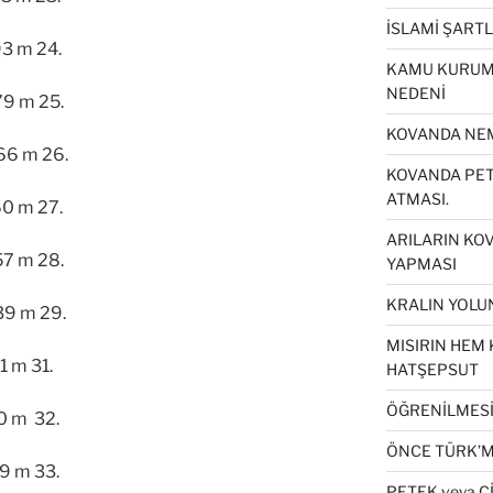
İSLAMİ ŞART
 m 24.
KAMU KURUML
NEDENİ
 m 25.
KOVANDA NEM
 m 26.
KOVANDA PETE
ATMASI.
 m 27.
ARILARIN KO
 m 28.
YAPMASI
KRALIN YOLUN
 m 29.
MISIRIN HEM 
m 31.
HATŞEPSUT
ÖĞRENİLMESİ 
m 32.
ÖNCE TÜRK’M
m 33.
PETEK veya Ç