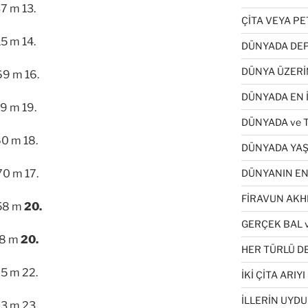
 m 13.
ÇİTA VEYA P
 m 14.
DÜNYADA DEP
DÜNYA ÜZERİ
9 m 16.
DÜNYADA EN İ
 m 19.
DÜNYADA ve 
 m 18.
DÜNYADA YAŞ
DÜNYANIN EN
 m 17.
FİRAVUN AKH
58 m
20.
GERÇEK BAL v
8 m
20.
HER TÜRLÜ DE
 m 22.
İKİ ÇİTA ARI
İLLERİN UYDU
 m 23.