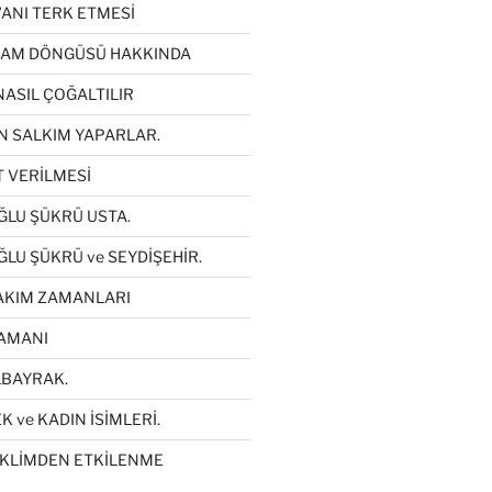
VANI TERK ETMESİ
ŞAM DÖNGÜSÜ HAKKINDA
NASIL ÇOĞALTILIR
N SALKIM YAPARLAR.
T VERİLMESİ
LU ŞÜKRÜ USTA.
LU ŞÜKRÜ ve SEYDİŞEHİR.
AKIM ZAMANLARI
AMANI
LBAYRAK.
 ve KADIN İSİMLERİ.
İKLİMDEN ETKİLENME