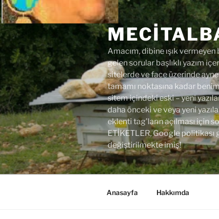
İçeriğe
geç
MECITALB
Amacım, dibine ışık vermeyen bi
gelen sorular başlıklı yazım içer
sitelerde ve face üzerinde aynen
tamamı noktasına kadar benim y
sitem içindeki eski – yeni yazıla
daha önceki ve veya yeni yazıl
eklenti tag'ların açılması için
ETİKETLER, Google politikası 
değiştirilmekte imiş!
Anasayfa
Hakkımda