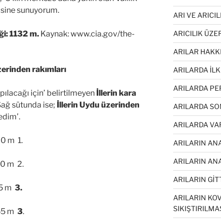
lgisine sunuyorum.
ARI VE ARICI
ARICILIK ÜZE
ği: 1132 m.
Kaynak: www.cia.gov/the-
ARILAR HAKK
üzerinden rakımları
ARILARDA İL
ARILARDA PE
pılacağı için’ belirtilmeyen
İllerin kara
Sağ sütunda ise;
İllerin Uydu üzerinden
ARILARDA SO
edim’.
ARILARDA VA
 m 1.
ARILARIN AN
ARILARIN ANA
 m 2.
ARILARIN GİTT
5 m
3.
ARILARIN KOV
SIKIŞTIRILMA
55 m
3
.