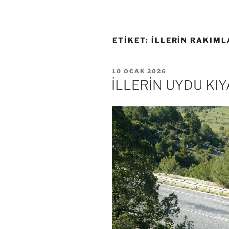
ETIKET:
İLLERIN RAKIML
YAYIM
10 OCAK 2026
TARIHI
İLLERİN UYDU KI