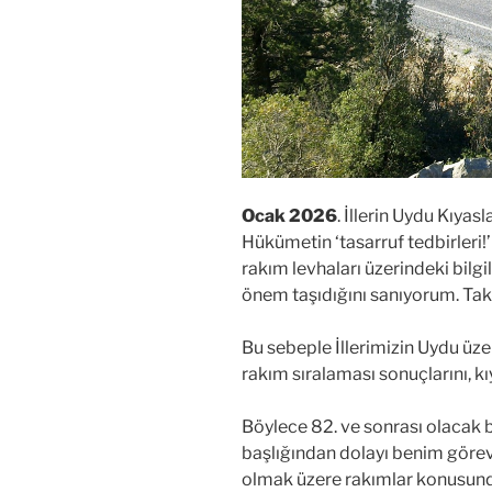
Ocak 2026
. İllerin Uydu Kıya
Hükümetin ‘tasarruf tedbirleri!’ 
rakım levhaları üzerindeki bilg
önem taşıdığını sanıyorum. Takd
Bu sebeple İllerimizin Uydu üzer
rakım sıralaması sonuçlarını, k
Böylece 82. ve sonrası olacak b
başlığından dolayı benim görevi
olmak üzere rakımlar konusunda