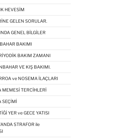
LIK HEVESİM
RİNE GELEN SORULAR.
INDA GENEL BİLGİLER
KBAHAR BAKIMI
RİYODİK BAKIM ZAMANI
NBAHAR VE KIŞ BAKIMI.
RROA ve NOSEMA İLAÇLARI
A MEMESİ TERCİHLERİ
 SEÇİMİ
İĞİ YER ve GECE YATISI
ANDA STRAFOR ile
SI