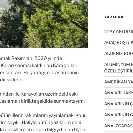
YAZILAR
12 AY ARI ÖL
AĞAÇ BOŞLUK
AKDENİZ BÖL
slamalı Rakımları; 2020 yılında
ALÜMİNYUM F
Kararı sonrası kaldırılan Kara yolları
ÖZELLEŞTİRİL
iler sonrası; Bu yaptığım araştırmanın
ir sizlerin.
AMERİKAN YA
ANA ARI HAKK
inden ile Karayolları üzerindeki eski
ıyaslamalı birlikte şekilde sunmaktayım.
ANA ARININ 
ANA ARININ 
ütün illerin rakımlarını yayınlamak, Konu
m sayılır.
Haliyle bütün yazılarım dahil
ANA IZGARASI
 da sizlere en doğru bilgiyi
İllerin Uydu