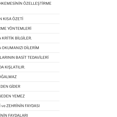
HKEMESİNİN ÖZELLEŞTİRME
N KISA ÖZETİ
İRME YÖNTEMLERİ
 KRİTİK BİLGİLER.
A OKUMANIZI DİLERİM
LARININ BASİT TEDAVİLERİ
DA KIŞLATILIR.
ÇOĞALMAZ
EDEN GİDER
 NEDEN YEMEZ
 ve ZEHRİNİN FAYDASI
İNİN FAYDALARI