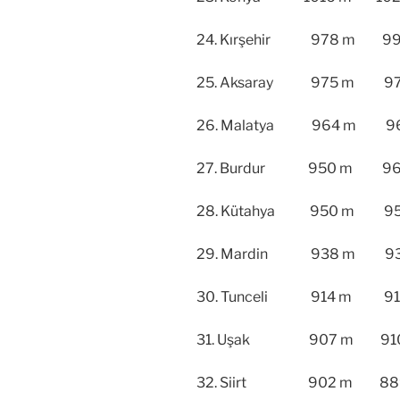
24. Kırşehir 978 m 993
25. Aksaray 975 m 979
26. Malatya 964 m 966
27. Burdur 950 m 960
28. Kütahya 950 m 957
29. Mardin 938 m 939
30. Tunceli 914 m 911 
31. Uşak 907 m 910 
32. Siirt 902 m 889 