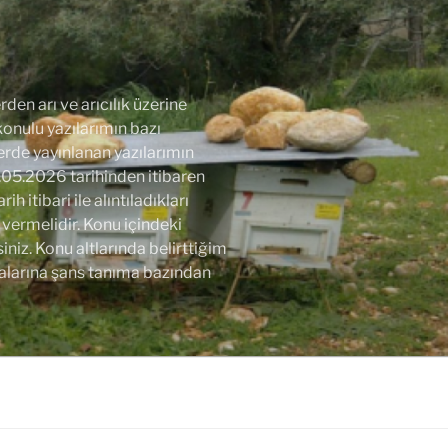
den arı ve arıcılık üzerine
 konulu yazılarımın bazı
lerde yayınlanan yazılarımın
.05.2026 tarihinden itibaren
 itibari ile alıntıladıkları
vermelidir. Konu içindeki
niz. Konu altlarında belirttiğim
alarına şans tanıma bazından