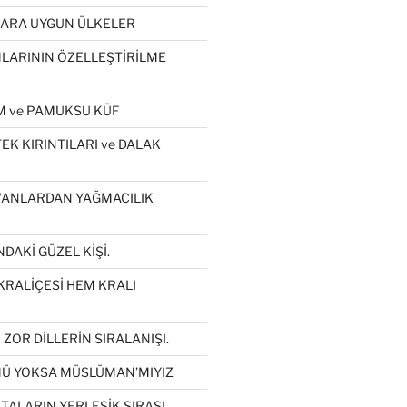
LARA UYGUN ÜLKELER
ARININ ÖZELLEŞTİRİLME
 ve PAMUKSU KÜF
K KIRINTILARI ve DALAK
VANLARDAN YAĞMACILIK
DAKİ GÜZEL KİŞİ.
KRALİÇESİ HEM KRALI
ZOR DİLLERİN SIRALANIŞI.
Ü YOKSA MÜSLÜMAN’MIYIZ
İTALARIN YERLEŞİK SIRASI