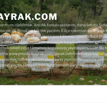
AYRAK.COM
r mum olabilmek. Arıcılık konulu yazılarım, daha öncesi Sizler
isinde idi. Şimdi ise tek tek yazdım. İl ilçe rakımları ve Arıcılık
 veya değiştirilerek paylaşıldığını bilmenizi isterim. Bazı site
azılarım. Mahkemelik bir durum ile karşılaşılmaması için 29
rımı kısmen veya tamamını kopyalayıp yayınlayan siteler; Bu tarih
arıma www.mecitalbayrak.com olarak belirtmeli veya bağlantı 
 sonuna mecitalbayrak.com yazarsanız yazımın tamamına erişirsi
gereği geçen zaman içinde hafızasından silinmekte veya başk