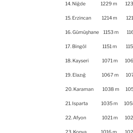
14. Niğde 1229 m 1237
15. Erzincan 1214 m 1215
16. Gümüşhane 1153 m 116
17. Bingöl 1151 m 1159
18. Kayseri 1071 m 1060
19. Elazığ 1067 m 1070
20. Karaman 1038 m 10
21. Isparta 1035 m 105
22. Afyon 1021 m 1025
23. Konya 1016 m 1023