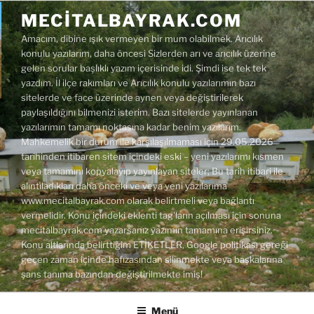
İçeriğe
MECITALBAYRAK.COM
geç
Amacım, dibine ışık vermeyen bir mum olabilmek. Arıcılık
konulu yazılarım, daha öncesi Sizlerden arı ve arıcılık üzerine
gelen sorular başlıklı yazım içerisinde idi. Şimdi ise tek tek
yazdım. İl ilçe rakımları ve Arıcılık konulu yazılarımın bazı
sitelerde ve face üzerinde aynen veya değiştirilerek
paylaşıldığını bilmenizi isterim. Bazı sitelerde yayınlanan
yazılarımın tamamı noktasına kadar benim yazılarım.
Mahkemelik bir durum ile karşılaşılmaması için 29.05.2026
tarihinden itibaren sitem içindeki eski – yeni yazılarımı kısmen
veya tamamını kopyalayıp yayınlayan siteler; Bu tarih itibari ile
alıntıladıkları daha önceki ve veya yeni yazılarıma
www.mecitalbayrak.com olarak belirtmeli veya bağlantı
vermelidir. Konu içindeki eklenti tag'ların açılması için sonuna
mecitalbayrak.com yazarsanız yazımın tamamına erişirsiniz.
Konu altlarında belirttiğim ETİKETLER, Google politikası gereği
geçen zaman içinde hafızasından silinmekte veya başkalarına
şans tanıma bazından değiştirilmekte imiş!
Menü