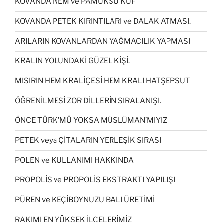
KOVANDA NEM ve PAMUKSU KÜF
KOVANDA PETEK KIRINTILARI ve DALAK ATMASI.
ARILARIN KOVANLARDAN YAĞMACILIK YAPMASI
KRALIN YOLUNDAKİ GÜZEL KİŞİ.
MISIRIN HEM KRALİÇESİ HEM KRALI HATŞEPSUT
ÖĞRENİLMESİ ZOR DİLLERİN SIRALANIŞI.
ÖNCE TÜRK’MÜ YOKSA MÜSLÜMAN’MIYIZ
PETEK veya ÇİTALARIN YERLEŞİK SIRASI
POLEN ve KULLANIMI HAKKINDA
PROPOLİS ve PROPOLİS EKSTRAKTI YAPILIŞI
PÜREN ve KEÇİBOYNUZU BALI ÜRETİMİ
RAKIMI EN YÜKSEK İLÇELERİMİZ