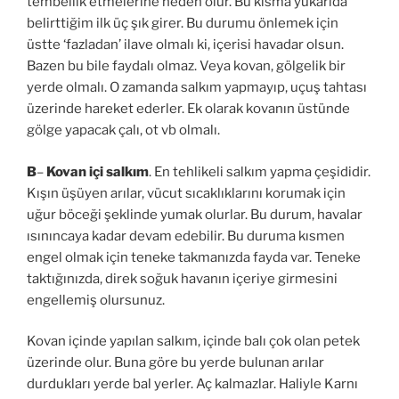
tembellik etmelerine neden olur. Bu kısma yukarıda
belirttiğim ilk üç şık girer. Bu durumu önlemek için
üstte ‘fazladan’ ilave olmalı ki, içerisi havadar olsun.
Bazen bu bile faydalı olmaz. Veya kovan, gölgelik bir
yerde olmalı. O zamanda salkım yapmayıp, uçuş tahtası
üzerinde hareket ederler. Ek olarak kovanın üstünde
gölge yapacak çalı, ot vb olmalı.
B
–
Kovan içi salkım
. En tehlikeli salkım yapma çeşididir.
Kışın üşüyen arılar, vücut sıcaklıklarını korumak için
uğur böceği şeklinde yumak olurlar. Bu durum, havalar
ısınıncaya kadar devam edebilir. Bu duruma kısmen
engel olmak için teneke takmanızda fayda var. Teneke
taktığınızda, direk soğuk havanın içeriye girmesini
engellemiş olursunuz.
Kovan içinde yapılan salkım, içinde balı çok olan petek
üzerinde olur. Buna göre bu yerde bulunan arılar
durdukları yerde bal yerler. Aç kalmazlar. Haliyle Karnı