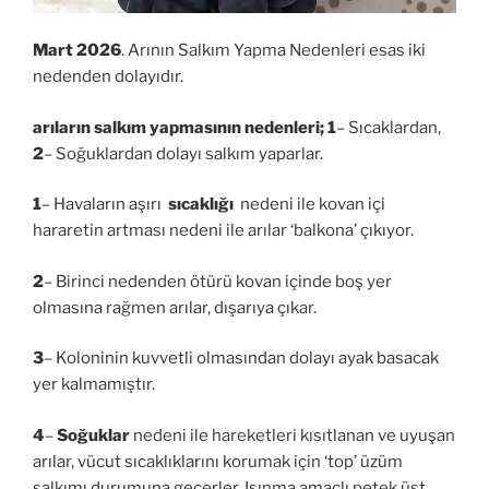
Mart 2026
. Arının Salkım Yapma Nedenleri esas iki
nedenden dolayıdır.
arıların salkım yapmasının nedenleri;
1
– Sıcaklardan,
2
– Soğuklardan dolayı salkım yaparlar.
1
– Havaların aşırı
sıcaklığı
nedeni ile kovan içi
hararetin artması nedeni ile arılar ‘balkona’ çıkıyor.
2
– Birinci nedenden ötürü kovan içinde boş yer
olmasına rağmen arılar, dışarıya çıkar.
3
– Koloninin kuvvetli olmasından dolayı ayak basacak
yer kalmamıştır.
4
–
Soğuklar
nedeni ile hareketleri kısıtlanan ve uyuşan
arılar, vücut sıcaklıklarını korumak için ‘top’ üzüm
salkımı durumuna geçerler. Isınma amaçlı petek üst