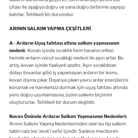
çitası ile aşağıya doğru ve yana doğru birbirine yapışıp
kalırlar. Tehlikeli bir durumdur.
ARININ SALKIM YAPMA ÇEŞİTLERİ
;
A
–
Arıların Uçuş
tahtası altına salkım yapmasının
nedeni:
Kovan içinde sıcaklık hem havanın etkisi
hemde arıların vücut sıcaklığı nedeni ile aşırı artar. Bu
artış, kovan içinde faaliyeti azaltır. Aşırı sıcaklıktan
dolayı (insanlar gibi) iş yapamayan arıların bir kısmı,
kovan dışına çıkar. Dışarıya çıkan yavru arılar enerjilerini
korumak ve hareketsiz durmak için uçuş tahtası altında
yere doğru uzunlamasına, üzüm salkımı biçimini
oluştururlar. Tehlikeli bir durum değildir.
Kovan Önünde Arıların Salkım Yapmasının Nedenleri:
Arının Salkım Yapma Nedenlerinden olan bu tip salkım
tabiri caiz ise ‘zevk’i sefa’ içindir. Sadece mecburen