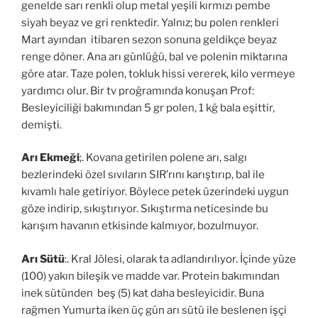
genelde sarı renkli olup metal yeşili kırmızı pembe
siyah beyaz ve gri renktedir. Yalnız; bu polen renkleri
Mart ayından itibaren sezon sonuna geldikçe beyaz
renge döner. Ana arı günlüğü, bal ve polenin miktarına
göre atar. Taze polen, tokluk hissi vererek, kilo vermeye
yardımcı olur. Bir tv proğramında konuşan Prof:
Besleyiciliği bakımından 5 gr polen, 1 kğ bala eşittir,
demişti.
Arı Ekmeği
;. Kovana getirilen polene arı, salgı
bezlerindeki özel sıvıların SIR’rını karıştırıp, bal ile
kıvamlı hale getiriyor. Böylece petek üzerindeki uygun
göze indirip, sıkıştırıyor. Sıkıştırma neticesinde bu
karışım havanın etkisinde kalmıyor, bozulmuyor.
Arı Sütü
:. Kral Jölesi, olarak ta adlandırılıyor. İçinde yüze
(100) yakın bileşik ve madde var. Protein bakımından
inek sütünden beş (5) kat daha besleyicidir. Buna
rağmen Yumurta iken üç gün arı sütü ile beslenen işçi