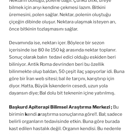
Nektarın bolluğu, polene bağlı. Çünkü bitki, üreye
bilmek için arıyı kendine çekmesi lazım. Bitkini
üremesini, polen sağlar. Nektar, polenin oluştuğu
çiçeğin dibinde oluşur. Nektara ulaşmak isteyen arı,
önce bitkinin tozlaşmasını sağlar.
Devamında ise, nektarı içer. Böylece bir sezon
içerisinde ise 80 ile 150 kğ arasında nektar toplanır.
Sonuç olarak balın tedavi edici olduğu eskiden beri
biliniyor. Antik Roma devrinden beri bu özellik
bilinmekte olup baldan, 50 çeşit ilaç yapıyorlar idi. Buna
göre bir İran web sitesi; bal ile tarçını, karıştırıp için
diyor. Hatta, Büyük İskenderin cesedi, uzun yola
dayansın diye; Bal dolu bit teknenin içine yatırılmış.
Başkurd Apiterapi Bilimsel Araştırma Merkezi ;
Bu
birimin
k
endi
a
raştırma sonuçlarına göre!!. Bal; sadece
belirli organların tedavisinde etkin. Buna göre burada
kast edilen hastalık değil. Organın kendisi. Bu nedenle