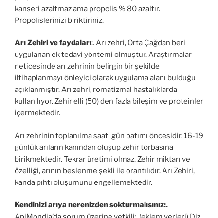
kanseri azaltmaz ama propolis % 80 azaltır.
Propolislerinizi biriktiriniz.
Arı Zehiri ve faydaları
:. Arı zehri, Orta Çağdan beri
uygulanan ek tedavi yöntemi olmuştur. Araştırmalar
neticesinde arı zehrinin belirgin bir şekilde
iltihaplanmayı önleyici olarak uygulama alanı bulduğu
açıklanmıştır. Arı zehri, romatizmal hastalıklarda
kullanılıyor. Zehir elli (50) den fazla bileşim ve proteinler
içermektedir.
Arı zehrinin toplanılma saati gün batımı öncesidir. 16-19
günlük arıların kanından oluşup zehir torbasına
birikmektedir. Tekrar üretimi olmaz. Zehir miktarı ve
özelliği, arının beslenme şekli ile orantılıdır. Arı Zehiri,
kanda pıhtı oluşumunu engellemektedir.
Kendinizi arıya nerenizden sokturmalısınız:.
ApiMondia’da sorum üzerine yetkili:. (eklem yerleri) Diz,