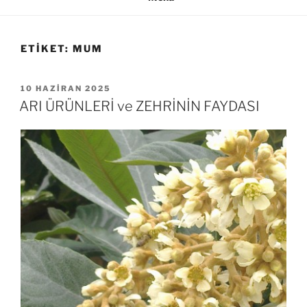
ETIKET:
MUM
YAYIM
10 HAZIRAN 2025
TARIHI
ARI ÜRÜNLERİ ve ZEHRİNİN FAYDASI