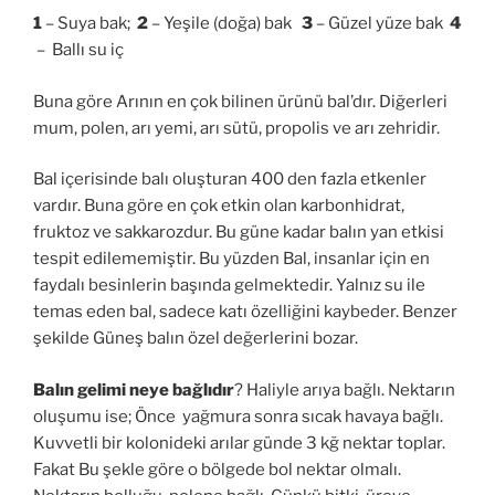
1
– Suya bak;
2
– Yeşile (doğa) bak
3
– Güzel yüze bak
4
– Ballı su iç
Buna göre Arının en çok bilinen ürünü bal’dır. Diğerleri
mum, polen, arı yemi, arı sütü, propolis ve arı zehridir.
Bal içerisinde balı oluşturan 400 den fazla etkenler
vardır. Buna göre en çok etkin olan karbonhidrat,
fruktoz ve sakkarozdur. Bu güne kadar balın yan etkisi
tespit edilememiştir. Bu yüzden Bal, insanlar için en
faydalı besinlerin başında gelmektedir. Yalnız su ile
temas eden bal, sadece katı özelliğini kaybeder. Benzer
şekilde Güneş balın özel değerlerini bozar.
Balın gelimi neye bağlıdır
? Haliyle arıya bağlı. Nektarın
oluşumu ise; Önce yağmura sonra sıcak havaya bağlı.
Kuvvetli bir kolonideki arılar günde 3 kğ nektar toplar.
Fakat Bu şekle göre o bölgede bol nektar olmalı.