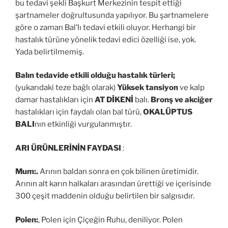
bu tedavi şekli Başkurt Merkezinin tespit ettiği
şartnameler doğrultusunda yapılıyor. Bu şartnamelere
göre o zaman Bal’lı tedavi etkili oluyor. Herhangi bir
hastalık türüne yönelik tedavi edici özelliği ise, yok.
Yada belirtilmemiş.
Balın tedavide etkili olduğu hastalık türleri;
(yukarıdaki teze bağlı olarak)
Yüksek tansiyon
ve kalp
damar hastalıkları için
AT DİKENİ
balı.
Bronş ve akciğer
hastalıkları için faydalı olan bal türü,
OKALÜPTUS
BALI
nın etkinliği vurgulanmıştır.
ARI ÜRÜNLERİNİN FAYDASI
:
Mum:.
Arının baldan sonra en çok bilinen üretimidir.
Arının alt karın halkaları arasından ürettiği ve içerisinde
300 çeşit maddenin olduğu belirtilen bir salgısıdır.
Polen:
, Polen için Çiçeğin Ruhu, deniliyor. Polen