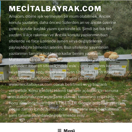
İçeriğe
MECITALBAYRAK.COM
geç
Amacım, dibine ışık vermeyen bir mum olabilmek. Arıcılık
konulu yazılarım, daha öncesi Sizlerden arı ve arıcılık üzerine
gelen sorular başlıklı yazım içerisinde idi. Şimdi ise tek tek
yazdım. İl ilçe rakımları ve Arıcılık konulu yazılarımın bazı
sitelerde ve face üzerinde aynen veya değiştirilerek
paylaşıldığını bilmenizi isterim. Bazı sitelerde yayınlanan
yazılarımın tamamı noktasına kadar benim yazılarım.
Mahkemelik bir durum ile karşılaşılmaması için 29.05.2026
tarihinden itibaren sitem içindeki eski – yeni yazılarımı kısmen
veya tamamını kopyalayıp yayınlayan siteler; Bu tarih itibari ile
alıntıladıkları daha önceki ve veya yeni yazılarıma
www.mecitalbayrak.com olarak belirtmeli veya bağlantı
vermelidir. Konu içindeki eklenti tag'ların açılması için sonuna
mecitalbayrak.com yazarsanız yazımın tamamına erişirsiniz.
Konu altlarında belirttiğim ETİKETLER, Google politikası gereği
geçen zaman içinde hafızasından silinmekte veya başkalarına
şans tanıma bazından değiştirilmekte imiş!
Menü