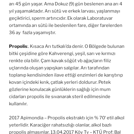
arı 45 gün yaşar. Ama Dokuz (9) gün beslenen ana arı 4
yıl yaşamaktadır. Arı sütü ve erkek larvası, yaşlanmayı
geçiktirici, sperm artırıcıdır. Ek olarak Laboratuvar
ortamında arı sütü ile beslenilen fare, diğer farelerden
36 ay fazla yaşamıştır.
Propolis
:. Kısaca Arı tutkalı’da denir. O Bölgede bulunan
bitki çeşidine göre Kahverengi, yeşil, sarı ve kırmızı
renkte ola bilir. Çam kavak söğüt vb ağaçların filiz
uçlarında oluşan yapışkan salgılar. Arı tarafından
toplanıp kendisinden ilave ettiği enzimleri de karıştırıp
kovan içindeki kırık, çatlak yerleri doldurur. Petek
gözlerine konulacak günlüklerin sağlığı için mum
cidarları propolis ile sıvanarak steril edilmesinde
kullanılır.
2017 Apimondia – Propolis ekstraktı için % 70′ etil alkol
yeterlidir. Karaciğer rahatsızlığı olanlar, alkol bazlı
propolis almasınlar. 13.04.2017 Köy Tv – KTÜ Prof: Bal