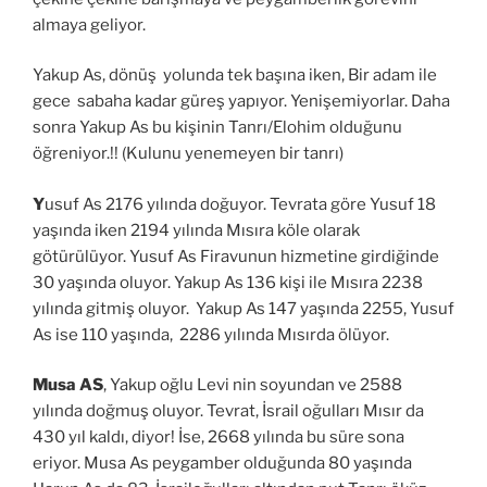
almaya geliyor.
Yakup As, dönüş yolunda tek başına iken, Bir adam ile
gece sabaha kadar güreş yapıyor. Yenişemiyorlar. Daha
sonra Yakup As bu kişinin Tanrı/Elohim olduğunu
öğreniyor.!! (Kulunu yenemeyen bir tanrı)
Y
usuf As 2176 yılında doğuyor. Tevrata göre Yusuf 18
yaşında iken 2194 yılında Mısıra köle olarak
götürülüyor. Yusuf As Firavunun hizmetine girdiğinde
30 yaşında oluyor. Yakup As 136 kişi ile Mısıra 2238
yılında gitmiş oluyor. Yakup As 147 yaşında 2255, Yusuf
As ise 110 yaşında, 2286 yılında Mısırda ölüyor.
Musa AS
, Yakup oğlu Levi nin soyundan ve 2588
yılında doğmuş oluyor. Tevrat, İsrail oğulları Mısır da
430 yıl kaldı, diyor! İse, 2668 yılında bu süre sona
eriyor. Musa As peygamber olduğunda 80 yaşında