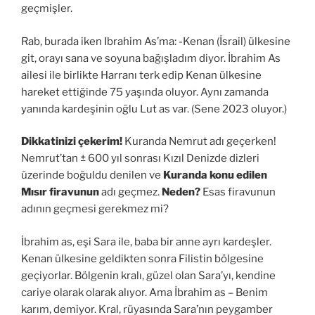
geçmişler.
Rab, burada iken Ibrahim As’ma: -Kenan (İsrail) ülkesine
git, orayı sana ve soyuna bağışladım diyor. İbrahim As
ailesi ile birlikte Harranı terk edip Kenan ülkesine
hareket ettiğinde 75 yaşında oluyor. Aynı zamanda
yanında kardeşinin oğlu Lut as var. (Sene 2023 oluyor.)
Dikkatinizi çekerim!
Kuranda Nemrut adı geçerken!
Nemrut’tan ± 600 yıl sonrası Kızıl Denizde dizleri
üzerinde boğuldu denilen ve
Kuranda konu edilen
Mısır firavunun
adı geçmez.
Neden?
Esas firavunun
adının geçmesi gerekmez mi?
İbrahim as, eşi Sara ile, baba bir anne ayrı kardeşler.
Kenan ülkesine geldikten sonra Filistin bölgesine
geçiyorlar. Bölgenin kralı, güzel olan Sara’yı, kendine
cariye olarak olarak alıyor. Ama İbrahim as – Benim
karım, demiyor. Kral, rüyasında Sara’nın peygamber