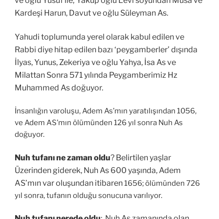
ve oğlu Yusuf ile; Yakup oğlu Levi soyundan Musa ve
Kardeşi Harun, Davut ve oğlu Süleyman As.
Yahudi toplumunda yerel olarak kabul edilen ve
Rabbi diye hitap edilen bazı ‘peygamberler’ dışında
İlyas, Yunus, Zekeriya ve oğlu Yahya, İsa As ve
Milattan Sonra 571 yılında Peygamberimiz Hz
Muhammed As doğuyor.
İnsanlığın varoluşu, Adem As’mın yaratılışından 1056,
ve Adem AS’mın ölümünden 126 yıl sonra Nuh As
doğuyor.
Nuh tufanı ne zaman oldu
? Belirtilen yaşlar
Üzerinden giderek, Nuh As 600 yaşında, Adem
AS’mın
var oluşundan itibaren
1656; ölümünden 726
yıl sonra, tufanın olduğu sonucuna varılıyor.
Nuh tufanı nerede oldu
: Nuh As zamanında olan