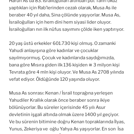
Harun As da 83. İsrailoğulları altından put Tanrı öküz
yaptıkları için Rab’lerinden cezalı olarak, Musa As ile
beraber 40 yıl daha, Sina çölünde yaşıyorlar. Musa As,
İsrailoğulları için hem dini hem siyasi lider oluyor.
İsrailoğulları nın ilk nüfus sayımını çölde iken yaptırıyor.
20 yaş üstü erkekler 601.730 kişi olmuş. O zamanki
Yahudi anlayışına göre kadınlar ve çocuklar
sayılmıyormuş. Çocuk ve kadınlarıda saydığımızda,
bana göre Mısıra giden ilk 136 kişiden ≅ 3 milyon kişi
Tevrata göre 4 mln kişi oluyor. Ve Musa As 2708 yılında
vefat ediyor. Öldüğünde 120 yaşında oluyor.
Musa As sonrası: Kenan / İsrail toprağına yerleşen
Yahudiler Krallık olarak önce beraber sonra ikiye
bölünüyorlar. Bu süreler içerisinde 45 yılı Asur
devletinin işgali altında olmak üzere 1400 yıl geçiyor.
Ve bu sürenin bitimine doğru Kenan topraklarında İlyas,
Yunus, Zekeriya ve oğlu Yahya As yaşıyorlar. En son İsa