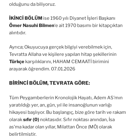
olduğunu da biliyoruz.
İKİNCİ
BÖLÜM
ise 1960 yılı Diyanet İşleri Başkanı
Ömer Nasuhi Bilmen
‘e ait 1970 basımı bir kitapçıktan
alıntıdır.
Ayrıca; Okuyucuya gerçek bilgiyi verebilmek için,
Tevratta Allaha ve kişilere yapılan hitap şekillerinin
Türkçe
karşılıklarını, HAHAM CEMAATİ birimini
arayarak öğrendim. 07.01.2026
BİRİNCİ BÖLÜM, TEVRATA GÖRE:
Tüm Peygamberlerin Kronolojik Hayatı, Adem AS’mın
yaratıldığı yer, an, gün, yıl ile insanoğlunun varlığı
hikayesi başlıyor. Bu başlangıç, bize göre tarih ve rakam
olarak
sıfır
(0)
noktasıdır. Sıfır noktası anından, İsa
as’ma kadar olan yıllar, Milattan Önce (MÖ) olarak
belirtilmiştir.