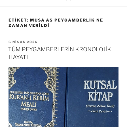
ETIKET:
MUSA AS PEYGAMBERLIK NE
ZAMAN VERILDI
YAYIM
6 NISAN 2026
TARIHI
TÜM PEYGAMBERLERİN KRONOLOJİK
HAYATI