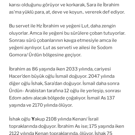
karısı olduğunu görüyor ve korkarak, Sara ile İbrahim
as’ma yüklü para, at, deve ve koyun.. vererek def ediyor.
Bu servet ile Hz İbrahim ve yeğeni Lut, daha zengin
oluyorlar. Amca ile yeğeni bu sürülere çoban tutuyorlar.
Sonrası sürü çobanlarının kavga etmesiyle amca ile
yeğeni ayrılıyor. Lut as serveti ve ailesi ile Sodom
Gomora/ Ürdün bölgesine geçiyor.
İbrahim as 86 yaşında iken 2033 yılında, cariyesi
Hacer’den büyük oğlu İsmail doğuyor. 2047 yılında
diğer oğlu İshak, Sara’dan doğuyor. İsmail daha sonra
Ürdün- Arabistan tarafına 12 oğlu ile yerleşip, sonrası
Edom adını alacak bölgede çoğalıyor. İsmail As 137
yaşında ve 2170 yılında ölüyor.
İshak oğlu
Y
akup 2108 yılında Kenan/ İsrail
topraklarında doğuyor. İbrahim As ise; 175 yaşında iken
2122 yılında Kenan topraklarında, ölüyor. İshak 75