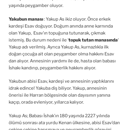
yaşında peygamber oluyor.
Yakubun manası
: Yakup As ikiz oluyor. Önce erkek
kardeşi Esav doğuyor. Doğum anında anne karnında
olan Yakup, Esav’ın topuğuna tutunarak, çıkmak
istemiş. Bu durum nedeni ile ‘
topuk tutan manasında
‘
Yakup adı verilmiş. Ayrıca Yakup As, kurnazlıkla ilk
doğan çocuğa ait olan peygamber olma hakkını Esav
dan alıyor. Annesinin yardımı ile de, hasta olan babası
İshakı kandırıp, peygamberlik hakkını alıyor.
Yakubun abisi Esav, kardeşi ve annesinin yaptıklarını
idrak edince! Yakuba diş biliyor. Yakup, annesinin
önerisi ile Harran bölgesinde olan dayısının yanına
kaçıp, orada evleniyor, yıllarca kalıyor.
Yakup As; Babası İshak’ın 180 yaşında 2227 yılında
ölümü sonrası ata yurdu Kenan ülkesine, abisi Esav’dan
çekine çekine barışmaya ve peygamberlik görevini