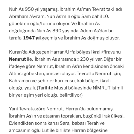
Nuh As 950 yıl yaşamış. İbrahim As’mın Tevrat taki adı
Abraham /Avram. Nuh As’mın oğlu Sam dahil 10.
göbekten oğlu/torunu oluyor. Ve İbrahim As
doğduğunda Nuh As 890 yaşında. Adem As’dan bu
tarafa
1947 yıl
geçmiş ve İbrahim As doğmuş oluyor.
Kuran’da Adı geçen Harran/Urfa bölgesi kralı/firavunu
Nemrut
ile, İbrahim As arasında ± 230 yıl var. Diğer bir
ifadeye göre Nemrut, İbrahim As’ın kendisinden önceki
Altıncı göbekten, amcası oluyor. Tevratta Nemrut için;
Kahraman ve şehirler kurucusu, Irak bölgesi kralı
olduğu yazılı. (Tarihte Musul bölgesinde NİMRUT isimli
bir yerleşim yeri olduğu belirtiliyor)
Yani Tevrata göre Nemrut, Harran’da bulunmamış.
İbrahim As’ın ve atasının toprakları, bugünkü Irak ülkesi.
Evlendikten sonra karısı Sara, babası Terah ve
amcasının oğlu Lut ile birlikte Harran bölgesine