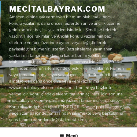
İçeriğe
MECITALBAYRAK.COM
geç
Amacım, dibine ışık vermeyen bir mum olabilmek. Arıcılık
konulu yazılarım, daha öncesi Sizlerden arı ve arıcılık üzerine
gelen sorular başlıklı yazım içerisinde idi. Şimdi ise tek tek
yazdım. İl ilçe rakımları ve Arıcılık konulu yazılarımın bazı
sitelerde ve face üzerinde aynen veya değiştirilerek
paylaşıldığını bilmenizi isterim. Bazı sitelerde yayınlanan
yazılarımın tamamı noktasına kadar benim yazılarım.
Mahkemelik bir durum ile karşılaşılmaması için 29.05.2026
tarihinden itibaren sitem içindeki eski – yeni yazılarımı kısmen
veya tamamını kopyalayıp yayınlayan siteler; Bu tarih itibari ile
alıntıladıkları daha önceki ve veya yeni yazılarıma
www.mecitalbayrak.com olarak belirtmeli veya bağlantı
vermelidir. Konu içindeki eklenti tag'ların açılması için sonuna
mecitalbayrak.com yazarsanız yazımın tamamına erişirsiniz.
Konu altlarında belirttiğim ETİKETLER, Google politikası gereği
geçen zaman içinde hafızasından silinmekte veya başkalarına
şans tanıma bazından değiştirilmekte imiş!
Menü