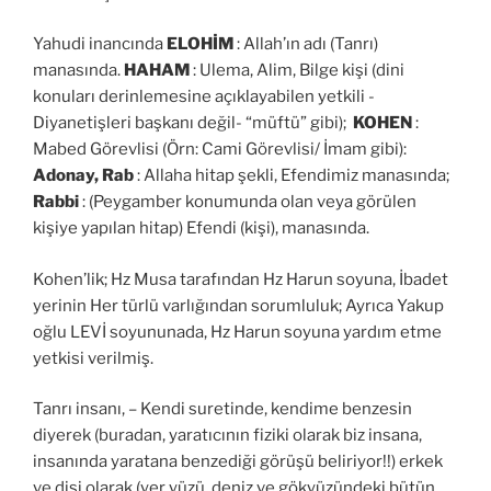
Yahudi inancında
ELOHİM
: Allah’ın adı (Tanrı)
manasında.
HAHAM
: Ulema, Alim, Bilge kişi (dini
konuları derinlemesine açıklayabilen yetkili -
Diyanetişleri başkanı değil- “müftü” gibi);
KOHEN
:
Mabed Görevlisi (Örn: Cami Görevlisi/ İmam gibi):
Adonay, Rab
: Allaha hitap şekli, Efendimiz manasında;
Rabbi
: (Peygamber konumunda olan veya görülen
kişiye yapılan hitap) Efendi (kişi), manasında.
Kohen’lik; Hz Musa tarafından Hz Harun soyuna, İbadet
yerinin Her türlü varlığından sorumluluk; Ayrıca Yakup
oğlu LEVİ soyununada, Hz Harun soyuna yardım etme
yetkisi verilmiş.
Tanrı insanı, – Kendi suretinde, kendime benzesin
diyerek (buradan, yaratıcının fiziki olarak biz insana,
insanında yaratana benzediği görüşü beliriyor!!) erkek
ve dişi olarak (yer yüzü, deniz ve gökyüzündeki bütün