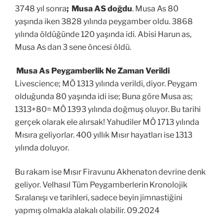
3748 yıl sonra
;
Musa AS doğdu
. Musa As 80
yaşında iken 3828 yılında peygamber oldu. 3868
yılında öldüğünde 120 yaşında idi. Abisi Harun as,
Musa As dan 3 sene öncesi öldü.
Musa As Peygamberlik Ne Zaman Verildi
Livescience; MÖ 1313 yılında verildi, diyor. Peygam
olduğunda 80 yaşında idi ise; Buna göre Musa as;
1313+80= MÖ 1393 yılında doğmuş oluyor. Bu tarihi
gerçek olarak ele alırsak! Yahudiler MÖ 1713 yılında
Mısıra geliyorlar. 400 yıllık Mısır hayatları ise 1313
yılında doluyor.
Bu rakam ise Mısır Firavunu Akhenaton devrine denk
geliyor. V
elhasıl Tüm Peygamberlerin Kronolojik
Sıralanışı ve tarihleri, sadece beyin jimnastiğini
yapmış olmakla alakalı olabilir. 09.2024