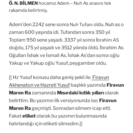
Ö. N. BİLMEN
hocamız Adem – Nuh As arasını tek
rakamda belirtmiş.
Adem’den 2242 sene sonra
oldu. Nuh as o
Nuh Tufanı
zaman 600 yaşında idi. Tufandan sonra 350 yıl
Toplam 950 sene yaşadı.
3337 yıl sonra
İbrahim AS
doğdu, 175 yıl yaşadı ve 3512 yılında öldü. İbrahim As
Oğulları İshak ve İsmail As. İshak As’dan sonra oğlu
Yakup ve Yakup oğlu Yusuf, peygamber oldu.
[[ Hz Yusuf konusu daha geniş şekli ile
Firavun
Akhenaton ve Hazreti Yusuf
başlıklı yazımda
Firavun
Maren Ra
zamanında
Mısırdaki kıtlık yılları
olarak
belirttim. Bu yazımın ilk versiyonunda ise;
Firavun
Maren Ra
geçmişti. Sonradan silmem icap etti.
Fakat
etiket
olarak bu yazımın bulunmasında
hatırlandığı için etiketi silmedim.]]