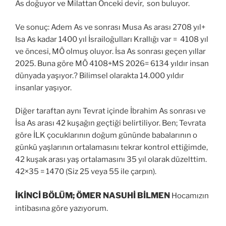
As doğuyor ve Milattan Önceki devir, son buluyor.
Ve sonuç: Adem As ve sonrası Musa As arası 2708 yıl+
Isa As kadar 1400 yıl İsrailoğulları Krallığı var = 4108 yıl
ve öncesi, MÖ olmuş oluyor. İsa As sonrası geçen yıllar
2025. Buna göre MÖ 4108+MS 2026= 6134 yıldır insan
dünyada yaşıyor.? Bilimsel olarakta 14.000 yıldır
insanlar yaşıyor.
Diğer taraftan aynı Tevrat içinde İbrahim As sonrası ve
İsa As arası 42 kuşağın geçtiği belirtiliyor. Ben; Tevrata
göre İLK çocuklarının doğum gününde babalarının o
günkü yaşlarının ortalamasını tekrar kontrol ettiğimde,
42 kuşak arası yaş ortalamasını 35 yıl olarak düzelttim.
42×35 = 1470 (Siz 25 veya 55 ile çarpın).
İKİNCİ BÖLÜM; ÖMER NASUHİ BİLMEN
Hocamızın
intibasına göre yazıyorum.