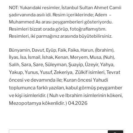
NOT: Yukarıdaki resimler, İstanbul Sultan Ahmet Camii
şadırvanında asılı idi. Resim içeriklerinde; Adem –
Muhammed As arası peygamberleri gösteriyordu.
Resimleri bizzat orada görüp, fotoğraflamıştım.
Resimleri, iki parmağınız arasında büyütebilirsiniz.
Bünyamin, Davut, Eyüp, Faik, Faika, Harun, (İbrahim),
İlyas, İsa, İsmail, İshak, Kenan, Meryem, Musa, (Nuh),
Sara, Sare, Süleyman, Şuayip, Üzeyir, Yahya,
Salih,
Yakup, Yunus, Yusuf, Zekeriya, Zülkif isimleri, Tevrat
öncesi ve devamında ile; Kuran öncesi
Yahudi
toplumunca farklı yazılan, kabul görmüş peygamber
ve kişi isimleridir. ( Nuh ve Ibrahim isimlerinin kökeni,
Mezopotamya kökenlidir. ) 04.2026
Ara: