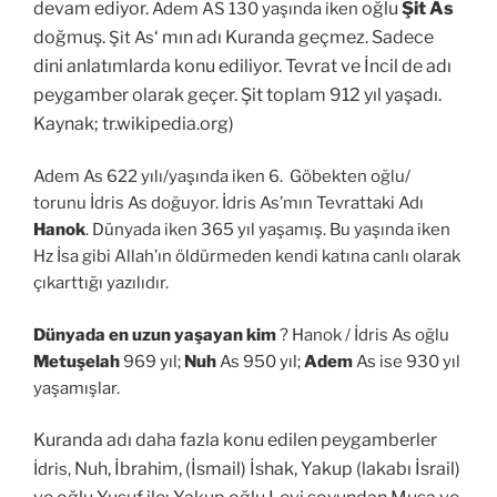
devam ediyor.
oğlu
Şit As
Adem AS 130 yaşında iken
doğmuş.
‘ mın adı Kuranda geçmez. Sadece
Şit As
dini anlatımlarda konu ediliyor. Tevrat ve İncil de adı
peygamber olarak geçer. Şit toplam 912 yıl yaşadı.
Kaynak; tr.wikipedia.org)
Adem As 622 yılı/yaşında iken 6. Göbekten oğlu/
torunu İdris As doğuyor. İdris As’mın Tevrattaki Adı
Hanok
. Dünyada iken 365 yıl yaşamış. Bu yaşında iken
Hz İsa gibi Allah’ın öldürmeden kendi katına canlı olarak
çıkarttığı yazılıdır.
Dünyada en uzun yaşayan kim
? Hanok / İdris As oğlu
Metuşelah
969 yıl;
Nuh
As 950 yıl;
Adem
As ise 930 yıl
yaşamışlar.
Kuranda adı daha fazla konu edilen peygamberler
Nuh, İbrahim, (İsmail) İshak, Yakup (lakabı İsrail)
İdris,