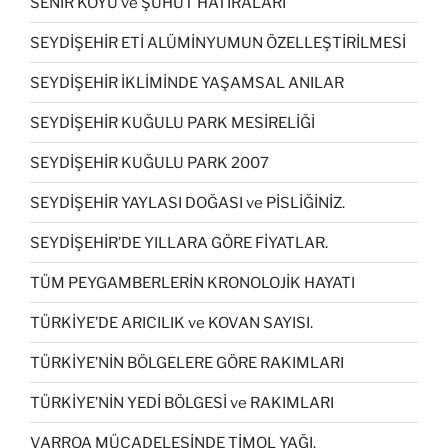
SENİR KÖYÜ ve ŞUHUT HATIRALARI
SEYDİŞEHİR ETİ ALÜMİNYUMUN ÖZELLEŞTİRİLMESİ
SEYDİŞEHİR İKLİMİNDE YAŞAMSAL ANILAR
SEYDİŞEHİR KUĞULU PARK MESİRELİĞİ
SEYDİŞEHİR KUĞULU PARK 2007
SEYDİŞEHİR YAYLASI DOĞASI ve PİSLİĞİNİZ.
SEYDİŞEHİR’DE YILLARA GÖRE FİYATLAR.
TÜM PEYGAMBERLERİN KRONOLOJİK HAYATI
TÜRKİYE’DE ARICILIK ve KOVAN SAYISI.
TÜRKİYE’NİN BÖLGELERE GÖRE RAKIMLARI
TÜRKİYE’NİN YEDİ BÖLGESİ ve RAKIMLARI
VARROA MÜCADELESİNDE TİMOL YAĞI.