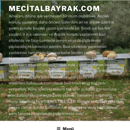
İçeriğe
MECITALBAYRAK.COM
geç
Amacım, dibine ışık vermeyen bir mum olabilmek. Arıcılık
konulu yazılarım, daha öncesi Sizlerden arı ve arıcılık üzerine
gelen sorular başlıklı yazım içerisinde idi. Şimdi ise tek tek
yazdım. İl ilçe rakımları ve Arıcılık konulu yazılarımın bazı
sitelerde ve face üzerinde aynen veya değiştirilerek
paylaşıldığını bilmenizi isterim. Bazı sitelerde yayınlanan
yazılarımın tamamı noktasına kadar benim yazılarım.
Mahkemelik bir durum ile karşılaşılmaması için 29.05.2026
tarihinden itibaren sitem içindeki eski – yeni yazılarımı kısmen
veya tamamını kopyalayıp yayınlayan siteler; Bu tarih itibari ile
alıntıladıkları daha önceki ve veya yeni yazılarıma
www.mecitalbayrak.com olarak belirtmeli veya bağlantı
vermelidir. Konu içindeki eklenti tag'ların açılması için sonuna
mecitalbayrak.com yazarsanız yazımın tamamına erişirsiniz.
Konu altlarında belirttiğim ETİKETLER, Google politikası gereği
geçen zaman içinde hafızasından silinmekte veya başkalarına
şans tanıma bazından değiştirilmekte imiş!
Menü