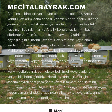
İçeriğe
MECITALBAYRAK.COM
geç
Amacım, dibine ışık vermeyen bir mum olabilmek. Arıcılık
konulu yazılarım, daha öncesi Sizlerden arı ve arıcılık üzerine
gelen sorular başlıklı yazım içerisinde idi. Şimdi ise tek tek
yazdım. İl ilçe rakımları ve Arıcılık konulu yazılarımın bazı
sitelerde ve face üzerinde aynen veya değiştirilerek
paylaşıldığını bilmenizi isterim. Bazı sitelerde yayınlanan
yazılarımın tamamı noktasına kadar benim yazılarım.
Mahkemelik bir durum ile karşılaşılmaması için 29.05.2026
tarihinden itibaren sitem içindeki eski – yeni yazılarımı kısmen
veya tamamını kopyalayıp yayınlayan siteler; Bu tarih itibari ile
alıntıladıkları daha önceki ve veya yeni yazılarıma
www.mecitalbayrak.com olarak belirtmeli veya bağlantı
vermelidir. Konu içindeki eklenti tag'ların açılması için sonuna
mecitalbayrak.com yazarsanız yazımın tamamına erişirsiniz.
Konu altlarında belirttiğim ETİKETLER, Google politikası gereği
geçen zaman içinde hafızasından silinmekte veya başkalarına
şans tanıma bazından değiştirilmekte imiş!
Menü