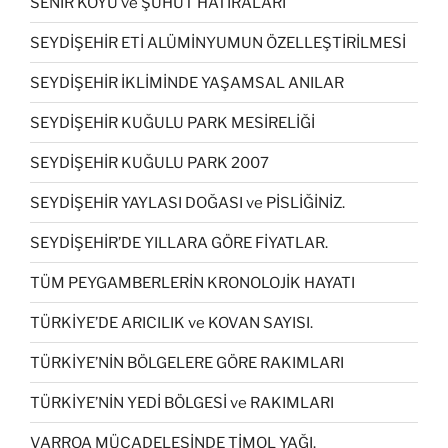
SENİR KÖYÜ ve ŞUHUT HATIRALARI
SEYDİŞEHİR ETİ ALÜMİNYUMUN ÖZELLEŞTİRİLMESİ
SEYDİŞEHİR İKLİMİNDE YAŞAMSAL ANILAR
SEYDİŞEHİR KUĞULU PARK MESİRELİĞİ
SEYDİŞEHİR KUĞULU PARK 2007
SEYDİŞEHİR YAYLASI DOĞASI ve PİSLİĞİNİZ.
SEYDİŞEHİR’DE YILLARA GÖRE FİYATLAR.
TÜM PEYGAMBERLERİN KRONOLOJİK HAYATI
TÜRKİYE’DE ARICILIK ve KOVAN SAYISI.
TÜRKİYE’NİN BÖLGELERE GÖRE RAKIMLARI
TÜRKİYE’NİN YEDİ BÖLGESİ ve RAKIMLARI
VARROA MÜCADELESİNDE TİMOL YAĞI.