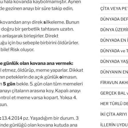
usu hala kovanda kaybolmamıştır. Aynen
nde gezinen anayı bir süre takip edin,
ÇİTA VEYA P
DÜNYADA DEP
 kovandan arıyı direk
s
ilkeleme. Bunun
 doğru bir şerbetlik tahtasını uzatın.
DÜNYA ÜZERİ
rı anlaşarak birleşirler. Direkt
DÜNYADA EN İ
duğu için bu sebeple birbirini öldürürler.
ile! Risk oluyor.
DÜNYADA ve 
DÜNYADA YAŞ
e günlük olan kovana ana vermek:
ul etmez, öldürüp, meme yaparlar. Dikkat
DÜNYANIN EN
nın peteklerin de açık günlük
o
lmasın.
FİRAVUN AKH
in
5 gün
bekle. 5. gün olan tüm memeleri
anayı çitaların arasına koy. Kapalı anayı
GERÇEK BAL v
ontrol et meme varsa kopart. Yoksa 4.
HER TÜRLÜ DE
sun.
İKİ ÇİTA ARI
:
13.4.2014 pz. Yaşadığım bir durum. 3
rinde günlüğü olan kovana kutuda ana
İLLERİN UYDU