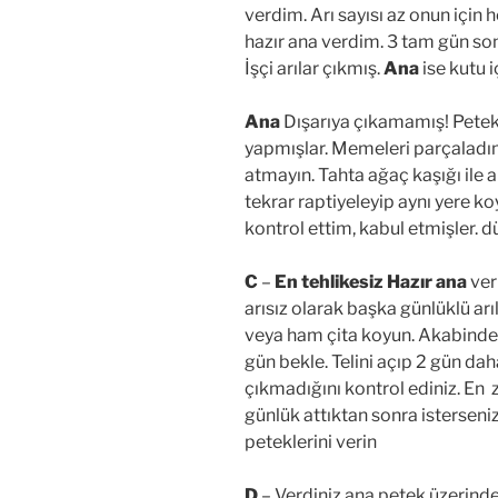
verdim. Arı sayısı az onun için 
hazır ana verdim. 3 tam gün son
İşçi arılar çıkmış.
Ana
ise kutu 
Ana
Dışarıya çıkamamış! Petek
yapmışlar. Memeleri parçaladım
atmayın. Tahta ağaç kaşığı ile al
tekrar raptiyeleyip aynı yere k
kontrol ettim, kabul etmişler.
C
–
En tehlikesiz
Hazır ana
ver
arısız olarak başka günlüklü arı
veya ham çita koyun. Akabinde 
gün bekle. Telini açıp 2 gün dah
çıkmadığını kontrol ediniz. En
günlük attıktan sonra istersen
peteklerini verin
D
– Verdiniz ana petek üzerin