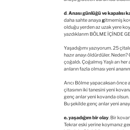
d
.
Anası günlüğü ve kapalısı 
daha sahte anaya
g
itmemiş kov
olduğu yerden az uzak yere koyu
yazdıklarım BÖLME İÇİNDE G
Yaşadığımı yazıyorum. 25 çital
hazır anayı öldürdüler. Neden?
çoğaldı. Çoğalmış Yaşlı arı her a
arıların fazla olması yeni ananı
Arıcı Bölme yapacaksan önce ana 
çitasının iki tanesini yeni kovana
genç arılar yeni kovanda olsun. 
Bu şekilde genç arılar yeni anay
e.
yaşadığım bir olay
. Bir kova
Tekrar eski yerine koymanız ge