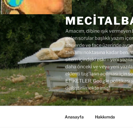
İçeriğe
geç
MECITALB
Amacım, dibine ışık vermeyen bi
gelen sorular başlıklı yazım içer
sitelerde ve face üzerinde aynen
tamamı noktasına kadar benim y
sitem içindeki eski – yeni yazıla
daha önceki ve veya yeni yazıl
eklenti tag'ların açılması için
ETİKETLER, Google politikası 
değiştirilmekte imiş!
Anasayfa
Hakkımda