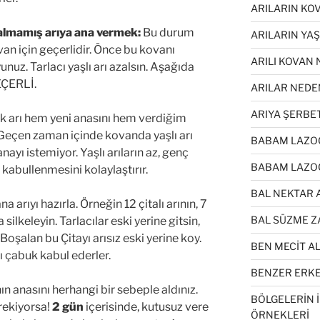
ARILARIN KO
kalmamış arıya ana vermek:
Bu durum
ARILARIN YA
an için geçerlidir. Önce bu kovanı
ARILI KOVAN 
nuz. Tarlacı yaşlı arı azalsın. Aşağıda
EÇERLİ.
ARILAR NEDE
ARIYA ŞERBE
ık arı hem yeni anasını hem verdiğim
 Geçen zaman içinde kovanda yaşlı arı
BABAM LAZOĞ
nayı istemiyor. Yaşlı arıların az, genç
BABAM LAZOĞ
n kabullenmesini kolaylaştırır.
BAL NEKTAR 
arıyı hazırla. Örneğin 12 çitalı arının, 7
BAL SÜZME Z
 silkeleyin. Tarlacılar eski yerine gitsin,
Boşalan bu Çitayı arısız eski yerine koy.
BEN MECİT A
ı çabuk kabul ederler.
BENZER ERKEK
nın anasını herhangi bir sebeple aldınız.
BÖLGELERİN 
rekiyorsa!
2 gün
içerisinde, kutusuz vere
ÖRNEKLERİ