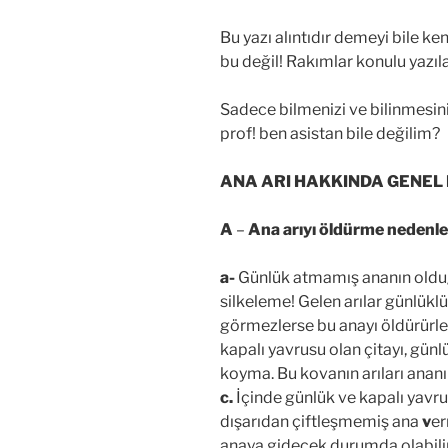
Bu yazı alıntıdır demeyi bile 
bu değil! Rakımlar konulu yazıla
Sadece bilmenizi ve bilinmesini
prof! ben asistan bile değilim?
ANA ARI HAKKINDA GENEL 
A
–
Ana arıyı öldürme
nedenler
a-
Günlük atmamış ananın oldu
silkeleme! Gelen arılar günlükl
görmezlerse bu anayı öldürürle
kapalı yavrusu olan çitayı, gü
koyma. Bu kovanın arıları ananı
c.
İçinde
günlük ve kapalı yavr
dışarıdan çiftleşmemiş ana
v
er
anaya gidecek durumda olabilir