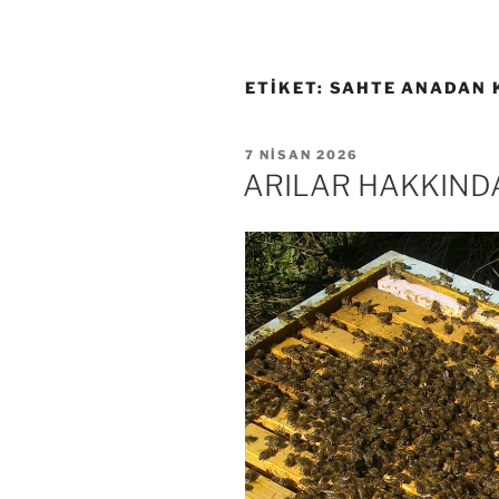
ETIKET:
SAHTE ANADAN 
YAYIM
7 NISAN 2026
TARIHI
ARILAR HAKKINDA