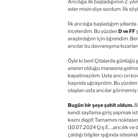
Arıcılığa ilk başladığımın 2. yı
eder misin diye sordum. İlk söy
İlk arıcılığa başladığım yıllarda 
incelerdim. Bu yüzden
D ve FF
ş
araştırdığım için öğrendim. Be
arıcılar bu davranışıma kızarlar
Öyle ki ben! Çitalarda günlüğ
ananın olduğu manasına gelme
kapatmazdım. Usta arıcı on kov
başında uğraşırdım. Bu yüzden
olayları usta arıcılar görmemiş
Bugün bir şeye şahit oldum.
B
kendi sayfama giriş yapmak iste
kısmı degil! Tamamını noktasın
(10.07.2024 Çrş E….arıcılık ve 
çaldığı bilgiler ışığında sitesin