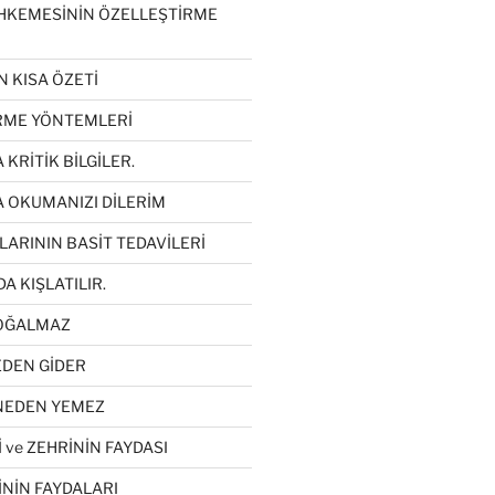
HKEMESİNİN ÖZELLEŞTİRME
N KISA ÖZETİ
İRME YÖNTEMLERİ
 KRİTİK BİLGİLER.
A OKUMANIZI DİLERİM
LARININ BASİT TEDAVİLERİ
DA KIŞLATILIR.
ÇOĞALMAZ
EDEN GİDER
 NEDEN YEMEZ
 ve ZEHRİNİN FAYDASI
İNİN FAYDALARI