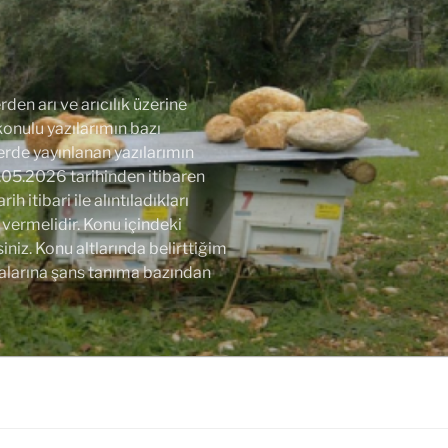
den arı ve arıcılık üzerine
 konulu yazılarımın bazı
lerde yayınlanan yazılarımın
.05.2026 tarihinden itibaren
 itibari ile alıntıladıkları
vermelidir. Konu içindeki
niz. Konu altlarında belirttiğim
alarına şans tanıma bazından