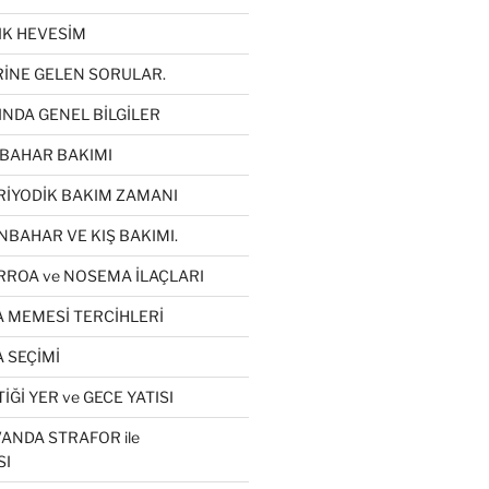
LIK HEVESİM
RİNE GELEN SORULAR.
INDA GENEL BİLGİLER
KBAHAR BAKIMI
RİYODİK BAKIM ZAMANI
NBAHAR VE KIŞ BAKIMI.
RROA ve NOSEMA İLAÇLARI
A MEMESİ TERCİHLERİ
 SEÇİMİ
İĞİ YER ve GECE YATISI
ANDA STRAFOR ile
SI