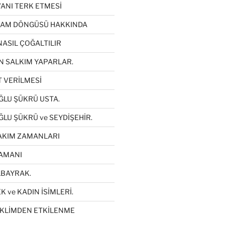
VANI TERK ETMESİ
ŞAM DÖNGÜSÜ HAKKINDA
NASIL ÇOĞALTILIR
N SALKIM YAPARLAR.
T VERİLMESİ
LU ŞÜKRÜ USTA.
LU ŞÜKRÜ ve SEYDİŞEHİR.
AKIM ZAMANLARI
AMANI
LBAYRAK.
 ve KADIN İSİMLERİ.
İKLİMDEN ETKİLENME