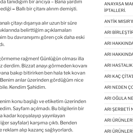
lında tanıdığım bir arıcıya – Bana yardım
ANAYASA MA
lediği
–
Ballı bir çitanı alırım demişti.
İPTALLERİ.
ANTİK MISIR’I
analı çitayı dışarıya alır uzun bir süre
ıklarında belirttiğim açıklamaları
ARI BİRLEŞT
nim bu davranışımı gören çok daha eski
ARI HAKKINDA
dı.
ARI HAKKIND
ü görmeme rağmen! Günlüğün olması illa
ARI HASTALIK
z derdim. Bizzat anayı görmeden kovanı
ana bakıp bitirirken ben hala tek kovan
ARI KAÇ ÇİTA’
 Benim arılar üzerinden gördüğüm nice
 bile. Kendim Şahidim.
ARI NEDEN 
ARI OĞULA N
enim konu başlığı ve etiketim üzerinden
dim. Sayfam açılmadı. Bu bilgilerin bir
ARI ŞERBETİ
a kadar kopyalayıp yayınlayan
ARI ÜRÜNLERİ
diğer sayfalar) karşıma çıktı. Benden
de reklam alıp kazanç sağlıyorlardı.
ARI ÜRÜNLER