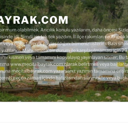
AYRAK.COM
r mum olabilmek. Arıcılık konulu yazılarım, daha öncesi Sizler
isinde idi. Şimdi ise tek tek yazdım. İl ilçe rakımları ve Arıcılık
 veya değiştirilerek paylaşıldığını bilmenizi isterim. Bazı site
azılarım. Mahkemelik bir durum ile karşılaşılmaması için 29
rımı kısmen veya tamamını kopyalayıp yayınlayan siteler; Bu tarih
arıma www.mecitalbayrak.com olarak belirtmeli veya bağlantı 
 sonuna mecitalbayrak.com yazarsanız yazımın tamamına erişirsi
gereği geçen zaman içinde hafızasından silinmekte veya başk