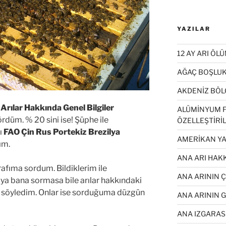
YAZILAR
12 AY ARI ÖL
AĞAÇ BOŞLUK
AKDENİZ BÖL
Arılar Hakkında Genel Bilgiler
ALÜMİNYUM F
düm. % 20 sini ise! Şüphe ile
ÖZELLEŞTİRİL
nı
FAO Çin Rus Portekiz Brezilya
AMERİKAN YA
ım.
ANA ARI HAKK
rafıma sordum. Bildiklerim ile
ANA ARININ 
ya bana sormasa bile arılar hakkındaki
p söyledim. Onlar ise sorduğuma düzgün
ANA ARININ 
ANA IZGARASI