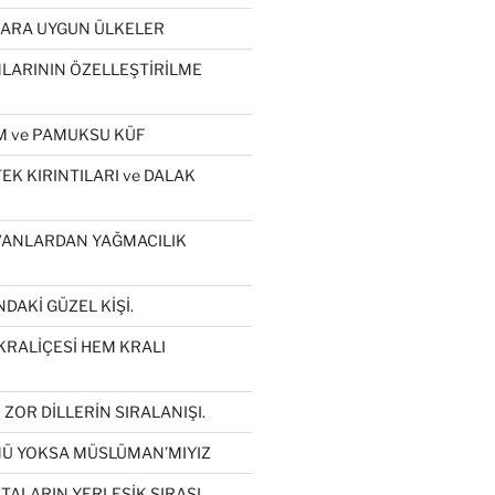
LARA UYGUN ÜLKELER
ARININ ÖZELLEŞTİRİLME
 ve PAMUKSU KÜF
K KIRINTILARI ve DALAK
VANLARDAN YAĞMACILIK
DAKİ GÜZEL KİŞİ.
KRALİÇESİ HEM KRALI
ZOR DİLLERİN SIRALANIŞI.
Ü YOKSA MÜSLÜMAN’MIYIZ
İTALARIN YERLEŞİK SIRASI