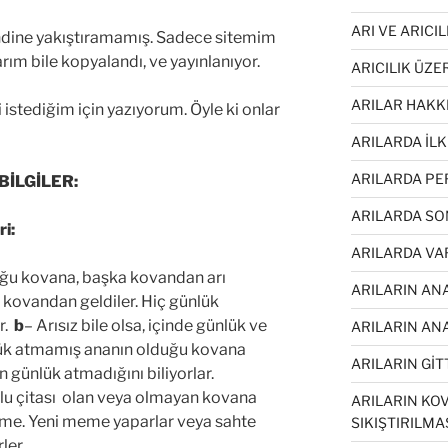
ARI VE ARICI
kendine yakıştıramamış. Sadece sitemim
rım bile kopyalandı, ve yayınlanıyor.
ARICILIK ÜZE
ARILAR HAKK
 istediğim için yazıyorum. Öyle ki onlar
ARILARDA İL
ARILARDA PE
BİLGİLER:
ARILARDA SO
i:
ARILARDA VA
ğu kovana, başka kovandan arı
ARILARIN AN
ü kovandan geldiler. Hiç günlük
r.
b
– Arısız bile olsa, içinde günlük ve
ARILARIN ANA
nlük atmamış ananın olduğu kovana
ARILARIN GİTT
n günlük atmadığını biliyorlar.
ulu çitası olan veya olmayan kovana
ARILARIN KOV
me. Yeni meme yaparlar veya sahte
SIKIŞTIRILMA
ler.