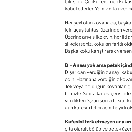
bilirsiniz. Çünkü feromen kok
kabul ederler. Yalnız çita üzeri
Her şeyi olan kovana da, başka
için uçuş tahtası üzerinden yere
Üzerine arıyı silkeleyin, her iki a
silkelerseniz, kokuları farklı ol
Başka koku karıştırarak versen b
B
–
Anası yok ama petek içind
Dışarıdan verdiğiniz anayı kab
edin! Hazır ana verdiğiniz kova
Tek veya böldüğün kovanlar iç
temizle. Sonra kafes içerisinde 
verdikten 3 gün sonra tekrar k
gün kafesin telini açın, hayırlı ol
Kafesini terk etmeyen ana arı 
çita olarak bölüp ve petek üze