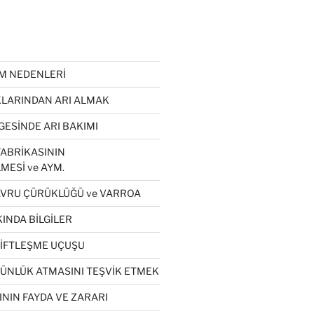
ÜM NEDENLERİ
LARINDAN ARI ALMAK
GESİNDE ARI BAKIMI
ABRİKASININ
MESİ ve AYM.
VRU ÇÜRÜKLÜĞÜ ve VARROA
INDA BİLGİLER
ÇİFTLEŞME UÇUŞU
GÜNLÜK ATMASINI TEŞVİK ETMEK
NIN FAYDA VE ZARARI