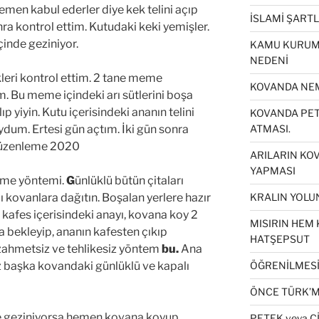
hemen kabul ederler diye kek telini açıp
İSLAMİ ŞART
ra kontrol ettim. Kutudaki keki yemişler.
içinde geziniyor.
KAMU KURUML
NEDENİ
leri kontrol ettim. 2 tane meme
KOVANDA NEM
. Bu meme içindeki arı sütlerini boşa
ıp yiyin. Kutu içerisindeki ananın telini
KOVANDA PETE
oydum. Ertesi gün açtım. İki gün sonra
ATMASI.
 düzenleme 2020
ARILARIN KO
YAPMASI
me yöntemi.
G
ünlüklü bütün çitaları
lı kovanlara dağıtın. Boşalan yerlere hazır
KRALIN YOLUN
kafes içerisindeki anayı, kovana koy 2
MISIRIN HEM 
a bekleyip, ananın kafesten çıkıp
HATŞEPSUT
 zahmetsiz ve tehlikesiz yöntem
bu.
Ana
iz başka kovandaki günlüklü ve kapalı
ÖĞRENİLMESİ 
ÖNCE TÜRK’M
de geziniyorsa hemen kovana koyup
PETEK veya Ç