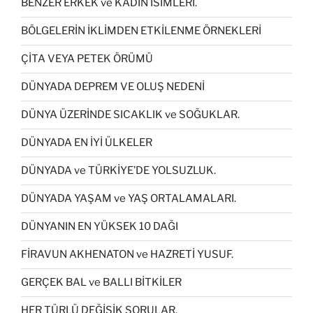
BENZER ERKEK ve KADIN İSİMLERİ.
BÖLGELERİN İKLİMDEN ETKİLENME ÖRNEKLERİ
ÇİTA VEYA PETEK ÖRÜMÜ
DÜNYADA DEPREM VE OLUŞ NEDENİ
DÜNYA ÜZERİNDE SICAKLIK ve SOĞUKLAR.
DÜNYADA EN İYİ ÜLKELER
DÜNYADA ve TÜRKİYE’DE YOLSUZLUK.
DÜNYADA YAŞAM ve YAŞ ORTALAMALARI.
DÜNYANIN EN YÜKSEK 10 DAĞI
FİRAVUN AKHENATON ve HAZRETİ YUSUF.
GERÇEK BAL ve BALLI BİTKİLER
HER TÜRLÜ DEĞİŞİK SORULAR.