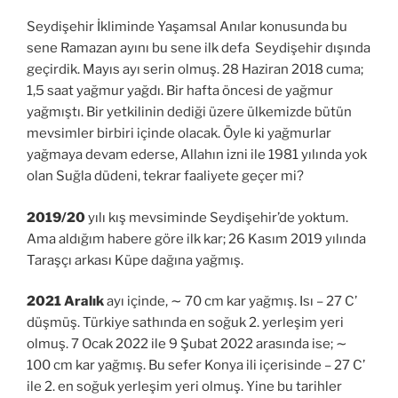
Seydişehir İkliminde Yaşamsal Anılar konusunda bu
sene Ramazan ayını bu sene ilk defa Seydişehir dışında
geçirdik. Mayıs ayı serin olmuş. 28 Haziran 2018 cuma;
1,5 saat yağmur yağdı. Bir hafta öncesi de yağmur
yağmıştı. Bir yetkilinin dediği üzere ülkemizde bütün
mevsimler birbiri içinde olacak. Öyle ki yağmurlar
yağmaya devam ederse, Allahın izni ile 1981 yılında yok
olan Suğla düdeni, tekrar faaliyete geçer mi?
2019/20
yılı kış mevsiminde Seydişehir’de yoktum.
Ama aldığım habere göre ilk kar; 26 Kasım 2019 yılında
Taraşçı arkası Küpe dağına yağmış.
2021 Aralık
ayı içinde, ∼ 70 cm kar yağmış. Isı – 27 C’
düşmüş. Türkiye sathında en soğuk 2. yerleşim yeri
olmuş. 7 Ocak 2022 ile 9 Şubat 2022 arasında ise; ∼
100 cm kar yağmış. Bu sefer Konya ili içerisinde – 27 C’
ile 2. en soğuk yerleşim yeri olmuş. Yine bu tarihler