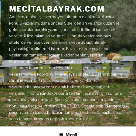
İçeriğe
MECITALBAYRAK.COM
geç
Amacım, dibine ışık vermeyen bir mum olabilmek. Arıcılık
konulu yazılarım, daha öncesi Sizlerden arı ve arıcılık üzerine
gelen sorular başlıklı yazım içerisinde idi. Şimdi ise tek tek
yazdım. İl ilçe rakımları ve Arıcılık konulu yazılarımın bazı
sitelerde ve face üzerinde aynen veya değiştirilerek
paylaşıldığını bilmenizi isterim. Bazı sitelerde yayınlanan
yazılarımın tamamı noktasına kadar benim yazılarım.
Mahkemelik bir durum ile karşılaşılmaması için 29.05.2026
tarihinden itibaren sitem içindeki eski – yeni yazılarımı kısmen
veya tamamını kopyalayıp yayınlayan siteler; Bu tarih itibari ile
alıntıladıkları daha önceki ve veya yeni yazılarıma
www.mecitalbayrak.com olarak belirtmeli veya bağlantı
vermelidir. Konu içindeki eklenti tag'ların açılması için sonuna
mecitalbayrak.com yazarsanız yazımın tamamına erişirsiniz.
Konu altlarında belirttiğim ETİKETLER, Google politikası gereği
geçen zaman içinde hafızasından silinmekte veya başkalarına
şans tanıma bazından değiştirilmekte imiş!
Menü