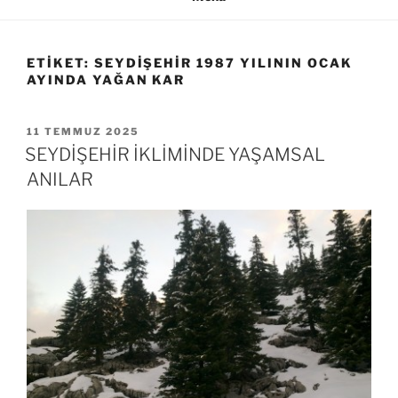
ETIKET:
SEYDIŞEHIR 1987 YILININ OCAK
AYINDA YAĞAN KAR
YAYIM
11 TEMMUZ 2025
TARIHI
SEYDİŞEHİR İKLİMİNDE YAŞAMSAL
ANILAR