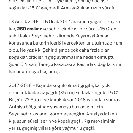
dış sıcaklık + 1,3 C’ idi. Öyle iken, şehir içinde aşırı
soğuklar -15 C’ geçmedi. Ama soğuklar, uzun sürdü.
13 Aralık 2016 – 16 Ocak 2017 arasında yağan – eriyen
kar,
260 cm kar
ve şehir içinde ısı bir süre,
–
15 C’ de
sabit kaldı. Seydişehir İkliminde Yaşamsal Anılar
konusunda bu tarih içeriği gerçekten unutulmaz bir anı
oldu. Ne yazık ki Şehir dışında çok daha fazla olan
soğuklar, bitkilerin geç uyanmasına neden olmuştu.
Şuan 5 Nisan, Taraçcı kasabası arkasındaki dağda, kimi
karlar erimeye başlamış.
2017-2018 – Kışında soğuk olmadığı gibi, kar yok
denecek kadar az yağdı. (35 cm) En fazla soğuk -15 C’
Bu gün 22 Şubat ve kuraklık var. 2018 yazından sonrası,
Antalya bölgesinde yaşamaya başladığım için
Seydişehir kışlarını göremeyeceğim. Antalyada iken
kış, uzun süreli serin ve kapalı geçti. Kış mevsiminin
yarısı, geçmiş yıllara göre yağmurlu geçti.