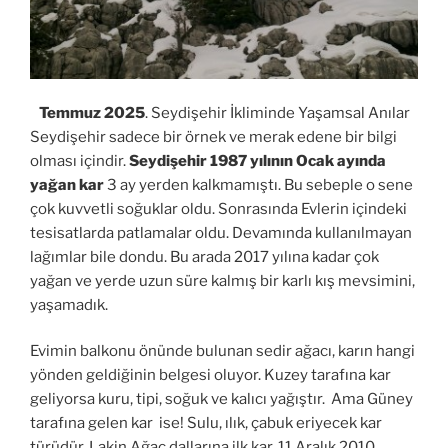
Temmuz 2025
. Seydişehir İkliminde Yaşamsal Anılar
Seydişehir sadece bir örnek ve merak edene bir bilgi
olması içindir.
Seydişehir 1987 yılının Ocak ayında
yağan kar
3 ay yerden kalkmamıştı. Bu sebeple o sene
çok kuvvetli soğuklar oldu. Sonrasında Evlerin içindeki
tesisatlarda patlamalar oldu. Devamında kullanılmayan
lağımlar bile dondu. Bu arada 2017 yılına kadar çok
yağan ve yerde uzun süre kalmış bir karlı kış mevsimini,
yaşamadık.
Evimin balkonu önünde bulunan sedir ağacı, karın hangi
yönden geldiğinin belgesi oluyor. Kuzey tarafına kar
geliyorsa kuru, tipi, soğuk ve kalıcı yağıştır. Ama Güney
tarafına gelen kar ise! Sulu, ılık, çabuk eriyecek kar
türüdür. Lakin Ağaç dallarına ilk kar, 11 Aralık 2010