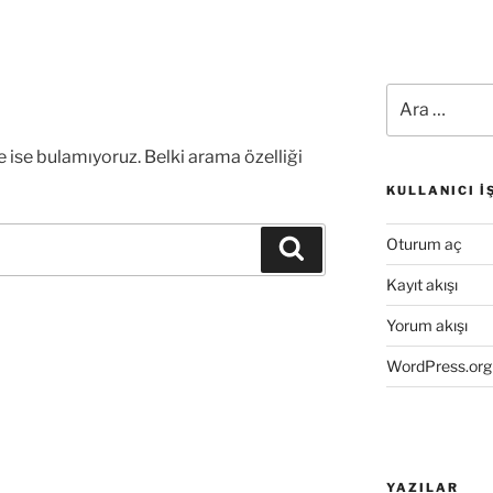
I
Ara:
e ise bulamıyoruz. Belki arama özelliği
KULLANICI İ
Oturum aç
Ara
Kayıt akışı
Yorum akışı
WordPress.org
YAZILAR