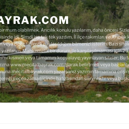
AYRAK.COM
r mum olabilmek. Arıcılık konulu yazılarım, daha öncesi Sizler
isinde idi. Şimdi ise tek tek yazdım. İl ilçe rakımları ve Arıcılık
 veya değiştirilerek paylaşıldığını bilmenizi isterim. Bazı site
azılarım. Mahkemelik bir durum ile karşılaşılmaması için 29
rımı kısmen veya tamamını kopyalayıp yayınlayan siteler; Bu tarih
arıma www.mecitalbayrak.com olarak belirtmeli veya bağlantı 
 sonuna mecitalbayrak.com yazarsanız yazımın tamamına erişirsi
gereği geçen zaman içinde hafızasından silinmekte veya başk