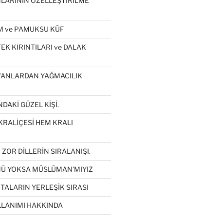
ARININ ÖZELLEŞTİRİLME
 ve PAMUKSU KÜF
K KIRINTILARI ve DALAK
VANLARDAN YAĞMACILIK
DAKİ GÜZEL KİŞİ.
KRALİÇESİ HEM KRALI
ZOR DİLLERİN SIRALANIŞI.
Ü YOKSA MÜSLÜMAN’MIYIZ
İTALARIN YERLEŞİK SIRASI
LLANIMI HAKKINDA