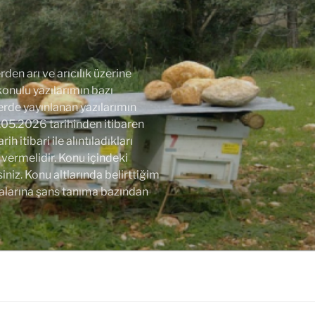
den arı ve arıcılık üzerine
 konulu yazılarımın bazı
lerde yayınlanan yazılarımın
.05.2026 tarihinden itibaren
 itibari ile alıntıladıkları
vermelidir. Konu içindeki
niz. Konu altlarında belirttiğim
alarına şans tanıma bazından