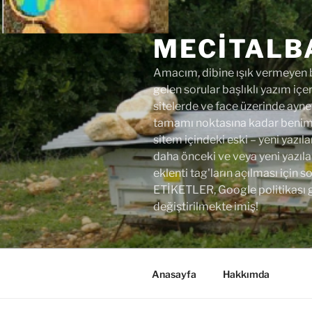
İçeriğe
geç
MECITALB
Amacım, dibine ışık vermeyen bi
gelen sorular başlıklı yazım içer
sitelerde ve face üzerinde aynen
tamamı noktasına kadar benim y
sitem içindeki eski – yeni yazıla
daha önceki ve veya yeni yazıl
eklenti tag'ların açılması için
ETİKETLER, Google politikası 
değiştirilmekte imiş!
Anasayfa
Hakkımda