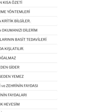
N KISA ÖZETİ
İRME YÖNTEMLERİ
 KRİTİK BİLGİLER.
A OKUMANIZI DİLERİM
LARININ BASİT TEDAVİLERİ
DA KIŞLATILIR.
ÇOĞALMAZ
EDEN GİDER
 NEDEN YEMEZ
 ve ZEHRİNİN FAYDASI
İNİN FAYDALARI
LIK HEVESİM