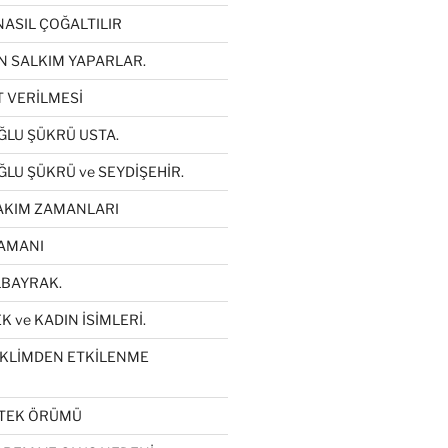
NASIL ÇOĞALTILIR
N SALKIM YAPARLAR.
T VERİLMESİ
LU ŞÜKRÜ USTA.
LU ŞÜKRÜ ve SEYDİŞEHİR.
AKIM ZAMANLARI
AMANI
LBAYRAK.
 ve KADIN İSİMLERİ.
İKLİMDEN ETKİLENME
ETEK ÖRÜMÜ