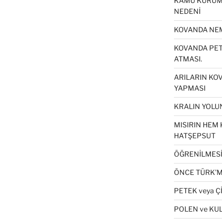
KAMU KURUML
NEDENİ
KOVANDA NEM
KOVANDA PETE
ATMASI.
ARILARIN KO
YAPMASI
KRALIN YOLUN
MISIRIN HEM 
HATŞEPSUT
ÖĞRENİLMESİ 
ÖNCE TÜRK’M
PETEK veya Ç
POLEN ve KU