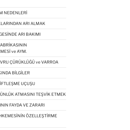
ÜM NEDENLERİ
LARINDAN ARI ALMAK
GESİNDE ARI BAKIMI
ABRİKASININ
MESİ ve AYM.
VRU ÇÜRÜKLÜĞÜ ve VARROA
INDA BİLGİLER
ÇİFTLEŞME UÇUŞU
GÜNLÜK ATMASINI TEŞVİK ETMEK
NIN FAYDA VE ZARARI
HKEMESİNİN ÖZELLEŞTİRME