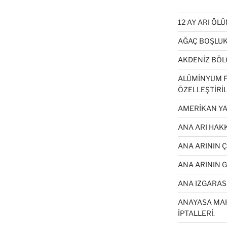
12 AY ARI ÖL
AĞAÇ BOŞLUK
AKDENİZ BÖL
ALÜMİNYUM F
ÖZELLEŞTİRİL
AMERİKAN YA
ANA ARI HAKK
ANA ARININ 
ANA ARININ 
ANA IZGARASI
ANAYASA MA
İPTALLERİ.