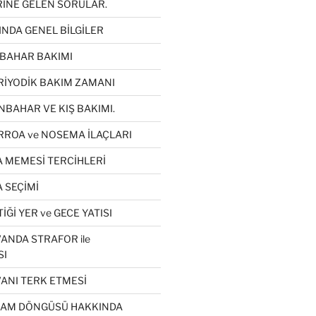
RİNE GELEN SORULAR.
INDA GENEL BİLGİLER
KBAHAR BAKIMI
RİYODİK BAKIM ZAMANI
NBAHAR VE KIŞ BAKIMI.
RROA ve NOSEMA İLAÇLARI
A MEMESİ TERCİHLERİ
 SEÇİMİ
İĞİ YER ve GECE YATISI
ANDA STRAFOR ile
SI
VANI TERK ETMESİ
ŞAM DÖNGÜSÜ HAKKINDA