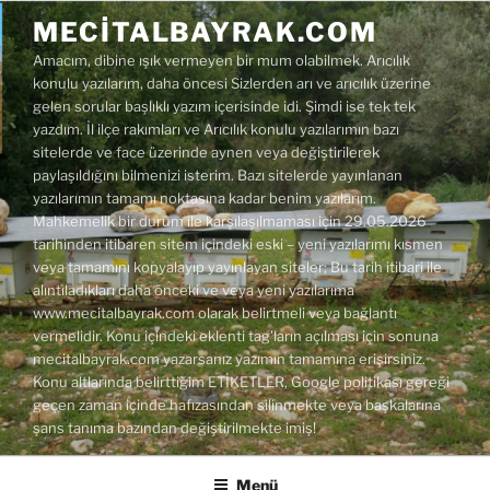
İçeriğe
MECITALBAYRAK.COM
geç
Amacım, dibine ışık vermeyen bir mum olabilmek. Arıcılık
konulu yazılarım, daha öncesi Sizlerden arı ve arıcılık üzerine
gelen sorular başlıklı yazım içerisinde idi. Şimdi ise tek tek
yazdım. İl ilçe rakımları ve Arıcılık konulu yazılarımın bazı
sitelerde ve face üzerinde aynen veya değiştirilerek
paylaşıldığını bilmenizi isterim. Bazı sitelerde yayınlanan
yazılarımın tamamı noktasına kadar benim yazılarım.
Mahkemelik bir durum ile karşılaşılmaması için 29.05.2026
tarihinden itibaren sitem içindeki eski – yeni yazılarımı kısmen
veya tamamını kopyalayıp yayınlayan siteler; Bu tarih itibari ile
alıntıladıkları daha önceki ve veya yeni yazılarıma
www.mecitalbayrak.com olarak belirtmeli veya bağlantı
vermelidir. Konu içindeki eklenti tag'ların açılması için sonuna
mecitalbayrak.com yazarsanız yazımın tamamına erişirsiniz.
Konu altlarında belirttiğim ETİKETLER, Google politikası gereği
geçen zaman içinde hafızasından silinmekte veya başkalarına
şans tanıma bazından değiştirilmekte imiş!
Menü