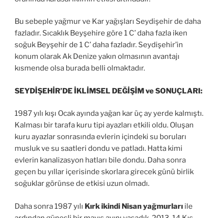
Bu sebeple yağmur ve Kar yağışları Seydişehir de daha
fazladır. Sıcaklık Beyşehire göre 1 C’ daha fazla iken
soğuk Beyşehir de 1 C’ daha fazladır. Seydişehir’in
konum olarak Ak Denize yakın olmasının avantajı
kısmende olsa burada belli olmaktadır.
SEYDİŞEHİR’DE İKLİMSEL DEĞİŞİM ve SONUÇLARI:
1987 yılı kışı Ocak ayında yağan kar üç ay yerde kalmıştı.
Kalması bir tarafa kuru tipi ayazları etkili oldu. Oluşan
kuru ayazlar sonrasında evlerin içindeki su boruları
musluk ve su saatleri dondu ve patladı. Hatta kimi
evlerin kanalizasyon hatları bile dondu. Daha sonra
geçen bu yıllar içerisinde skorlara girecek günü birlik
soğuklar görünse de etkisi uzun olmadı.
Daha sonra 1987 yılı
Kırk
ikindi Nisan yağmurları
ile
ardından güneşli bir mayıs ayını yaşadık.
2013-14 Kış