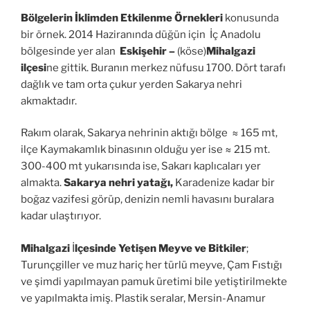
Bölgelerin İklimden Etkilenme Örnekleri
konusunda
bir örnek. 2014 Haziranında düğün için İç Anadolu
bölgesinde yer alan
Eskişehir –
(köse)
Mihalgazi
ilçesi
ne gittik. Buranın merkez nüfusu 1700. Dört tarafı
dağlık ve tam orta çukur yerden Sakarya nehri
akmaktadır.
Rakım olarak, Sakarya nehrinin aktığı bölge ≈ 165 mt,
ilçe Kaymakamlık binasının olduğu yer ise ≈ 215 mt.
300-400 mt yukarısında ise, Sakarı kaplıcaları yer
almakta.
Sakarya nehri yatağı,
Karadenize kadar bir
boğaz vazifesi görüp, denizin nemli havasını buralara
kadar ulaştırıyor.
Mihalgazi
İ
lçesinde Yetişen Meyve ve Bitkiler
;
Turunçgiller ve muz hariç her türlü meyve, Çam Fıstığı
ve şimdi yapılmayan pamuk üretimi bile yetiştirilmekte
ve yapılmakta imiş. Plastik seralar, Mersin-Anamur