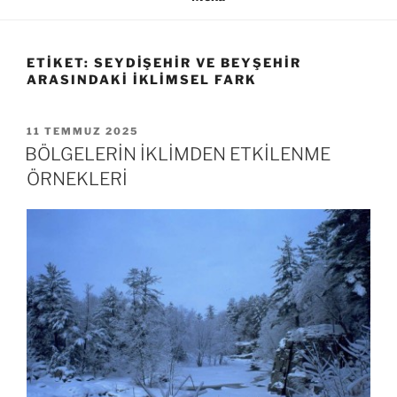
ETIKET:
SEYDIŞEHIR VE BEYŞEHIR
ARASINDAKI IKLIMSEL FARK
YAYIM
11 TEMMUZ 2025
TARIHI
BÖLGELERİN İKLİMDEN ETKİLENME
ÖRNEKLERİ