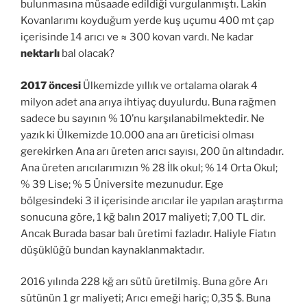
bulunmasına müsaade edildiği vurgulanmıştı. Lakin
Kovanlarımı koyduğum yerde kuş uçumu 400 mt çap
içerisinde 14 arıcı ve ≈ 300 kovan vardı. Ne kadar
nektarlı
bal olacak?
2017 öncesi
Ülkemizde yıllık ve ortalama olarak 4
milyon adet ana arıya ihtiyaç duyulurdu. Buna rağmen
sadece bu sayının % 10’nu karşılanabilmektedir. Ne
yazık ki Ülkemizde 10.000 ana arı üreticisi olması
gerekirken Ana arı üreten arıcı sayısı, 200 ün altındadır.
Ana üreten arıcılarımızın % 28 İlk okul; % 14 Orta Okul;
% 39 Lise; % 5 Üniversite mezunudur. Ege
bölgesindeki 3 il içerisinde arıcılar ile yapılan araştırma
sonucuna göre, 1 kğ balın 2017 maliyeti; 7,00 TL dir.
Ancak Burada basar balı üretimi fazladır. Haliyle Fiatın
düşüklüğü bundan kaynaklanmaktadır.
2016 yılında 228 kğ arı sütü üretilmiş. Buna göre Arı
sütünün 1 gr maliyeti; Arıcı emeği hariç; 0,35 $. Buna