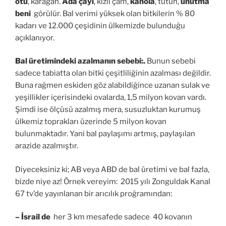
otu
, karagan.
Ada çayı
, kızıl çam,
kanola
, tütün,
unutma
beni
görülür. Bal verimi yüksek olan bitkilerin % 80
kadarı ve 12.000 çeşidinin ülkemizde bulunduğu
açıklanıyor.
Bal üretimindeki azalmanın sebebi:.
Bunun sebebi
sadece tabiatta olan bitki çeşitliliğinin azalması değildir.
Buna rağmen eskiden göz alabildiğince uzanan sulak ve
yeşillikler içerisindeki ovalarda, 1,5 milyon kovan vardı.
Şimdi ise ölçüsü azalmış mera, susuzluktan kurumuş
ülkemiz toprakları üzerinde 5 milyon kovan
bulunmaktadır. Yani bal paylaşımı artmış, paylaşılan
arazide azalmıştır.
Diyeceksiniz ki; AB veya ABD de bal üretimi ve bal fazla,
bizde niye az! Örnek vereyim: 2015 yılı Zonguldak Kanal
67 tv’de yayınlanan bir arıcılık proğramından:
– İsrail de
her 3 km mesafede sadece 40 kovanın