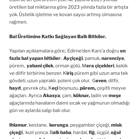
üretilen bal miktarına göre 2023 yılında fazla bir artışta
yok. Üstelik işletme ve kovan sayısı artmış olmasına
rağmen.
Bal Üretimine Katkı Sağlayan Ballı Bitkiler.
Yapılan açıklamalara göre;. Edirne’den Kars’a doğru
en
fazla bal yapan bitkiler
:.
Ayçiçeği
, pamuk,
narenciye
,
pürem,
yabani çilek
, orman gülü. M
era çiçekleri
, kekik
ve dilfir birbirine benzer. K
iriş
pürem gibi uzun ama tek
gövdeli, uzun yapraklı. poleni çok olur. G
even
, dilfir,
hayıt
, gevrek otu, K
eçi
boynuzu,
pürem,
çeşitli meyve
ağaçları. Ayrıca
Akasya
, çam,
köknar,
ladin ve
meşe
ağaçlarında havaların daimi sıcak ve yağmurun olmadığı
gün ve aylarda salgı balı olur.
Ihlamur
, kestane,
korunga
, peygamber çiçeği,
misk
çiçeği
, kızıl yonca. B
allı baba
, hardal,
fiğ
, üçgül,
oğul