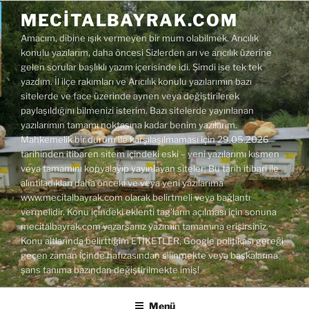
İçeriğe
MECITALBAYRAK.COM
geç
Amacım, dibine ışık vermeyen bir mum olabilmek. Arıcılık
konulu yazılarım, daha öncesi Sizlerden arı ve arıcılık üzerine
gelen sorular başlıklı yazım içerisinde idi. Şimdi ise tek tek
yazdım. İl ilçe rakımları ve Arıcılık konulu yazılarımın bazı
sitelerde ve face üzerinde aynen veya değiştirilerek
paylaşıldığını bilmenizi isterim. Bazı sitelerde yayınlanan
yazılarımın tamamı noktasına kadar benim yazılarım.
Mahkemelik bir durum ile karşılaşılmaması için 29.05.2026
tarihinden itibaren sitem içindeki eski – yeni yazılarımı kısmen
veya tamamını kopyalayıp yayınlayan siteler; Bu tarih itibari ile
alıntıladıkları daha önceki ve veya yeni yazılarıma
www.mecitalbayrak.com olarak belirtmeli veya bağlantı
vermelidir. Konu içindeki eklenti tag'ların açılması için sonuna
mecitalbayrak.com yazarsanız yazımın tamamına erişirsiniz.
Konu altlarında belirttiğim ETİKETLER, Google politikası gereği
geçen zaman içinde hafızasından silinmekte veya başkalarına
şans tanıma bazından değiştirilmekte imiş!
Menü