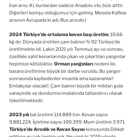
İran arısı. Ki, bunlardan sadece Anadolu ırkı, bize aittir.
Diğerleri komşu olduğumuz için gelmiş. Mesela Kafkas
arısının Avrupada ki adı; Rus arısıdır.)
2024 Türkiye’de ortalama kovan başı üretim
; 10.66
kğ dır. Dünyada üretilen çam balının % 92 Türkiye’de
üretilmekte idi. Lakin 2021 yılı Temmuz ayı ve sonrası,
özellikle sahil kenarlarında çıkan ve çıkartılan yangınlar
hepimize kötülüktür.
Orman yanğınları
nedeni ile,
basara üretimine büyük bir darbe vuruldu. Bu yangın
sonrasında kaybedenler insanlık ama kazananlar!
Emlakçılar olacak!!. Çam balının büyük bir miktarı gıda
sanayinde ve dondurma imalatında tatlandırıcı olarak
tüketilmektedir.
2023 yılı
bal üretimi 114.889 ton. Kovan sayısı
9.881,224. İşletme sayısı 100.399. Mum üretimi 3.971.
Türkiye’de Arıcılık ve Kovan Sayısı
konusunda
Dikkat
edilirse arı çok üretim yok. Ne yazık ki 2019 yılında