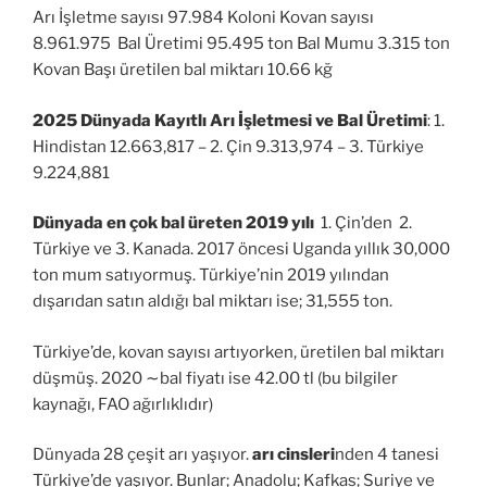
Arı İşletme sayısı 97.984 Koloni Kovan sayısı
8.961.975 Bal Üretimi 95.495 ton Bal Mumu 3.315 ton
Kovan Başı üretilen bal miktarı 10.66 kğ
2025 Dünyada Kayıtlı Arı İşletmesi ve Bal Üretimi
: 1.
Hindistan 12.663,817 – 2. Çin 9.313,974 – 3. Türkiye
9.224,881
Dünyada en çok bal üreten 2019 yılı
1. Çin’den 2.
Türkiye ve 3. Kanada. 2017 öncesi Uganda yıllık 30,000
ton mum satıyormuş. Türkiye’nin 2019 yılından
dışarıdan satın aldığı bal miktarı ise; 31,555 ton.
Türkiye’de, kovan sayısı artıyorken, üretilen bal miktarı
düşmüş. 2020 ∼bal fiyatı ise 42.00 tl (bu bilgiler
kaynağı, FAO ağırlıklıdır)
Dünyada 28 çeşit arı yaşıyor.
arı cinsleri
nden 4 tanesi
Türkiye’de yaşıyor. Bunlar; Anadolu; Kafkas; Suriye ve