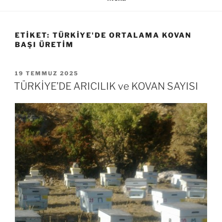
ETIKET:
TÜRKIYE'DE ORTALAMA KOVAN
BAŞI ÜRETIM
YAYIM
19 TEMMUZ 2025
TARIHI
TÜRKİYE’DE ARICILIK ve KOVAN SAYISI