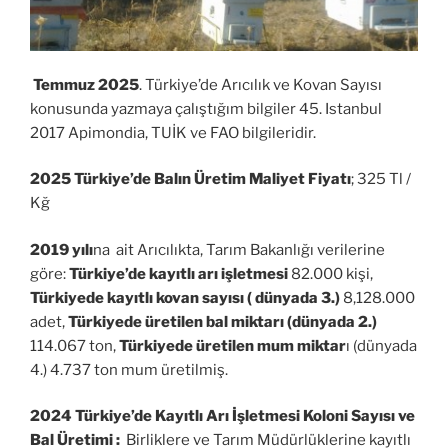
Temmuz 2025
. Türkiye’de Arıcılık ve Kovan Sayısı
konusunda yazmaya çalıştığım bilgiler 45. Istanbul
2017 Apimondia, TUİK ve FAO bilgileridir.
2025 Türkiye’de Balın Üretim Maliyet Fiyatı
; 325 Tl /
Kğ
2019 yılı
na ait Arıcılıkta, Tarım Bakanlığı verilerine
göre:
Türkiye’de kayıtlı arı işletmesi
82.000 kişi,
Türkiyede kayıtlı kovan sayısı ( dünyada 3.)
8,128.000
adet,
Türkiyede üretilen bal miktarı (dünyada 2.)
114.067 ton,
Türkiyede üretilen mum miktar
ı (dünyada
4.) 4.737 ton mum üretilmiş.
2024 Türkiye’de Kayıtlı Arı İşletmesi Koloni Sayısı ve
Bal Üretimi :
Birliklere ve Tarım Müdürlüklerine kayıtlı