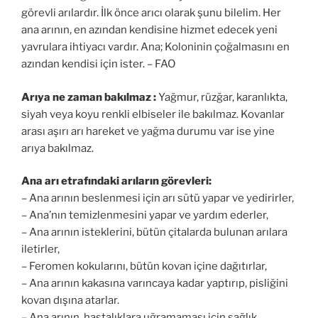
görevli arılardır. İlk önce arıcı olarak şunu bilelim. Her
ana arının, en azından kendisine hizmet edecek yeni
yavrulara ihtiyacı vardır. Ana; Koloninin çoğalmasını en
azından kendisi için ister. – FAO
Arıya ne zaman bakılmaz :
Yağmur, rüzğar, karanlıkta,
siyah veya koyu renkli elbiseler ile bakılmaz. Kovanlar
arası aşırı arı hareket ve yağma durumu var ise yine
arıya bakılmaz.
Ana arı etrafındaki arıların görevleri:
– Ana arının beslenmesi için arı sütü yapar ve yedirirler,
– Ana’nın temizlenmesini yapar ve yardım ederler,
– Ana arının isteklerini, bütün çitalarda bulunan arılara
iletirler,
– Feromen kokularını, bütün kovan içine dağıtırlar,
– Ana arının kakasına varıncaya kadar yaptırıp, pisliğini
kovan dışına atarlar.
– Ana arının, hastalıklara uğramaması için sağlık