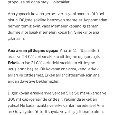
propolise mi daha meyilli olacaklar.
Ana yapacak kovana şerbet verin. yeni ananın sütü bol
olsun. Düğme şekline benzeyen memeleri kapanmadan
hemen temizleyin. yada Memeler kapandığı zaman
düğme gibi basık memeleri kopartın. Sinek gibi ana
çıkmasın.
Ana arının çiftleşme uçuşu:
Ana arı 11 – 15 saatleri
arası ve 24 C’ üzeri sıcaklıkta çiftleşme uçuşuna çıkar.
Erkek
arı ise 21 C’ üzerindeki sıcaklıkta çiftleşme
uçuşlarına başlar. Bir kovanın ana arısı, kendi erkek
arıları ile çiftleşmez. Erkek arılar çiftleşmek için ana
arıdan davetiye beklemezler.
Diğer kovan erkekleriyle yerden 5 ila 50 mt yukarıda ve
300 mt çap içerisinde çiftleşir. Yakınında erkek arı
yoksa! Ne kadar uzakta ve erkek arılar nerede ise! Ana
arı Oraya gider. Yeterli sayıda veya hiç çiftleşme olmaz