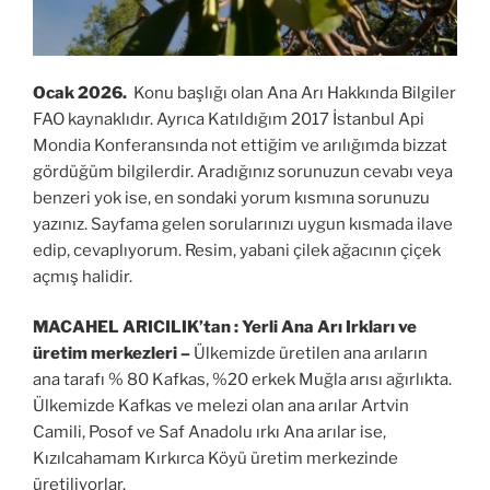
Ocak 2026.
Konu başlığı olan Ana Arı Hakkında Bilgiler
FAO kaynaklıdır. Ayrıca Katıldığım 2017 İstanbul Api
Mondia Konferansında not ettiğim ve arılığımda bizzat
gördüğüm bilgilerdir. Aradığınız sorunuzun cevabı veya
benzeri yok ise, en sondaki yorum kısmına sorunuzu
yazınız. Sayfama gelen sorularınızı uygun kısmada ilave
edip, cevaplıyorum. Resim, yabani çilek ağacının çiçek
açmış halidir.
MACAHEL ARICILIK’tan :
Yerli Ana Arı Irkları ve
üretim merkezleri –
Ülkemizde üretilen ana arıların
ana tarafı % 80 Kafkas, %20 erkek Muğla arısı ağırlıkta.
Ülkemizde Kafkas ve melezi olan ana arılar Artvin
Camili, Posof ve Saf Anadolu ırkı Ana arılar ise,
Kızılcahamam Kırkırca Köyü üretim merkezinde
üretiliyorlar.