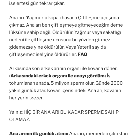
ise ertesi gün tekrar çıkar.
Ana arı
Y
ağmurlu kapalı havada Çiftleşme uçuşuna
çıkmaz. Ana arı ben çiftleşmeye gitmeyeceğim deme
lüksüne sahip değil. Öldürülür. Yağmur veya sakatlığı
nedeni ile çiftleşme uçuşuna bu yüzden gitmez
gidemezse yine öldürülür. Veya Yeterli sayıda
çiftleşemez ise! yine öldürürler.
FAO
Arkasında son erkek arının organı ile kovana döner.
(
Arkasındaki erkek organı ile anayı gördüm
) İyi
tohumlanan anada, 5 milyon sperm olur. Günde 2000
yakın günlük atar. Kovan içerisindeki Ana arı, kovanın
her yerini gezer.
Yalnız; HİÇ BİR ANA ARI BU KADAR SPERME SAHİP
OLAMAZ.
Ana arının ilk günlük atımı:
Ana arı, memeden çıktıktan