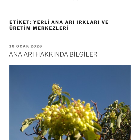
ETIKET:
YERLI ANA ARI IRKLARI VE
ÜRETIM MERKEZLERI
YAYIM
10 OCAK 2026
TARIHI
ANA ARI HAKKINDA BİLGİLER