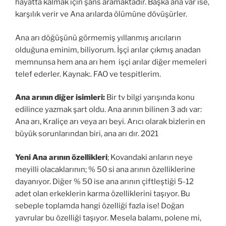
hayatta kalmak için şans aramaktadır. Başka ana var ise,
karşılık verir ve Ana arılarda ölümüne dövüşürler.
Ana arı döğüşünü görmemiş yıllanmış arıcıların
olduğuna eminim, biliyorum. İşçi arılar çıkmış anadan
memnunsa hem ana arı hem işçi arılar diğer memeleri
telef ederler. Kaynak:. FAO ve tespitlerim.
Ana arının diğer isimleri:
Bir tv bilgi yarışında konu
edilince yazmak şart oldu. Ana arının bilinen 3 adı var:
Ana arı, Kraliçe arı veya arı beyi. Arıcı olarak bizlerin en
büyük sorunlarından biri, ana arı dır. 2021
Yeni Ana arının özellikleri
; Kovandaki arıların neye
meyilli olacaklarının; % 50 si ana arının özelliklerine
dayanıyor. Diğer % 50 ise ana arının çiftleştiği 5-12
adet olan erkeklerin karma özelliklerini taşıyor. Bu
sebeple toplamda hangi özelliği fazla ise! Doğan
yavrular bu özelliği taşıyor. Mesela balamı, polene mi,