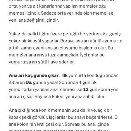
orta, yan ve alt kenarlarına yapılan memeler oğul
memesi içindir. Sadece orta yerinde olan meme ise,
yeni ana değişimi içindir.
Yukarıda belirttiğim üzere peteğin bir yerine ağzı geniş,
çukur bir kapsül yaparlar. Buraya ana arı günlük yumurta
attığı zaman, yeni ana arı oluşumu başlamış olur. Bu
memeler ana arıya tuzak amaçlıdır. İşçi arılar bu
yumurtaya arı sütü ilave ederler.
Ana arı kaç günde çıkar
: .
İlk
yumurta konduğu andan
itibaren
16.
günde yada! Son anda 4 günlük
yumurtadan yapılan ana memesi ise
12
gün sonra yeni
ana arı çıkar. Böylece koloni yeni ana sahibi olur.
Ana çıktığında konik memenin ucu delik ve, açık bir
kapak şekli görülür. İşçi arılar bu anayı beğenirlerse. O
ana koloninin kraliçesi olur. Sonrası bu ana, içinde