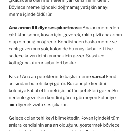
çıkacak ana olan memelerin yan kenarlarını deler.
Böylece meme içindeki doğmamış yetişkin anayı
meme içinde öldürür.
Ana arının IIII diye ses çıkartması :
Ana arı memeden
çıktıktan sonra, kovan içini gezerek, rakip gizli ana arının
olup olmadığını öğrenir. Kendisinden başka meme ve
canlı gezen ana yok, kolonide bu anayı kabul etti ise
sadece kovan içini tanımak için gezer. Sessizce
koltuğuna oturur kabulleri bekler.
Fakat! Ana arı peteklerinde başka meme
varsa!
kendi
acısından bu tehlikeyi görür. Bu sebeple kendini
koloniye kabul ettirmek için bütün petekleri gezer. Bu
nedenle gezerken kendini gören görmeyen koloniye
ıııı
diyerek vızıltı ses çıkartır.
Gelecek olan tehlikeyi bilmektedir. Kovan içindeki tüm
arılara kendisinin ana arı olduğunu göstermek böylece