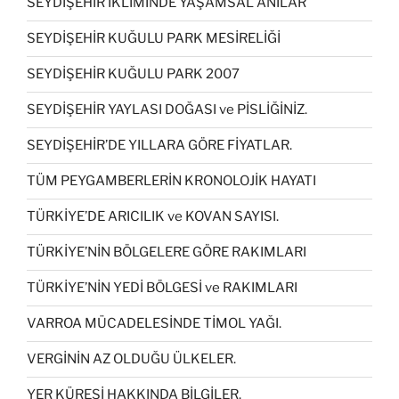
SEYDİŞEHİR İKLİMİNDE YAŞAMSAL ANILAR
SEYDİŞEHİR KUĞULU PARK MESİRELİĞİ
SEYDİŞEHİR KUĞULU PARK 2007
SEYDİŞEHİR YAYLASI DOĞASI ve PİSLİĞİNİZ.
SEYDİŞEHİR’DE YILLARA GÖRE FİYATLAR.
TÜM PEYGAMBERLERİN KRONOLOJİK HAYATI
TÜRKİYE’DE ARICILIK ve KOVAN SAYISI.
TÜRKİYE’NİN BÖLGELERE GÖRE RAKIMLARI
TÜRKİYE’NİN YEDİ BÖLGESİ ve RAKIMLARI
VARROA MÜCADELESİNDE TİMOL YAĞI.
VERGİNİN AZ OLDUĞU ÜLKELER.
YER KÜRESİ HAKKINDA BİLGİLER.