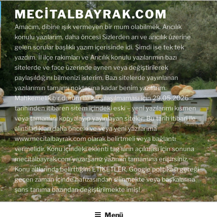
İçeriğe
MECITALBAYRAK.COM
geç
Amacım, dibine ışık vermeyen bir mum olabilmek. Arıcılık
konulu yazılarım, daha öncesi Sizlerden arı ve arıcılık üzerine
gelen sorular başlıklı yazım içerisinde idi. Şimdi ise tek tek
yazdım. İl ilçe rakımları ve Arıcılık konulu yazılarımın bazı
sitelerde ve face üzerinde aynen veya değiştirilerek
paylaşıldığını bilmenizi isterim. Bazı sitelerde yayınlanan
yazılarımın tamamı noktasına kadar benim yazılarım.
Mahkemelik bir durum ile karşılaşılmaması için 29.05.2026
tarihinden itibaren sitem içindeki eski – yeni yazılarımı kısmen
veya tamamını kopyalayıp yayınlayan siteler; Bu tarih itibari ile
alıntıladıkları daha önceki ve veya yeni yazılarıma
www.mecitalbayrak.com olarak belirtmeli veya bağlantı
vermelidir. Konu içindeki eklenti tag'ların açılması için sonuna
mecitalbayrak.com yazarsanız yazımın tamamına erişirsiniz.
Konu altlarında belirttiğim ETİKETLER, Google politikası gereği
geçen zaman içinde hafızasından silinmekte veya başkalarına
şans tanıma bazından değiştirilmekte imiş!
Menü