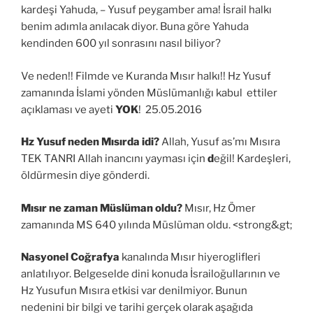
kardeşi Yahuda, – Yusuf peygamber ama! İsrail halkı
benim adımla anılacak diyor. Buna göre Yahuda
kendinden 600 yıl sonrasını nasıl biliyor?
Ve neden!! Filmde ve Kuranda Mısır halkı!! Hz Yusuf
zamanında İslami yönden Müslümanlığı kabul ettiler
açıklaması ve ayeti
YOK
! 25.05.2016
Hz Yusuf neden Mısırda idi?
Allah, Yusuf as’mı Mısıra
TEK TANRI Allah inancını yayması için
d
eğil! Kardeşleri,
öldürmesin diye gönderdi.
Mısır ne zaman Müslüman oldu?
Mısır, Hz Ömer
zamanında MS 640 yılında Müslüman oldu. <strong&gt;
Nasyonel Coğrafya
kanalında Mısır hiyeroglifleri
anlatılıyor. Belgeselde dini konuda İsrailoğullarının ve
Hz Yusufun Mısıra etkisi var denilmiyor. Bunun
nedenini bir bilgi ve tarihi gerçek olarak aşağıda