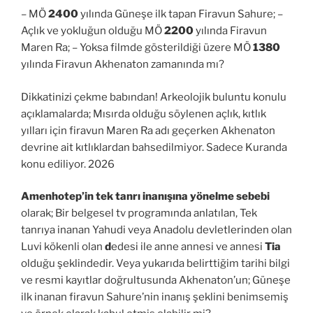
– MÖ
2400
yılında Güneşe ilk tapan Firavun Sahure; –
Açlık ve yokluğun olduğu MÖ
2200
yılında Firavun
Maren Ra; – Yoksa filmde gösterildiği üzere MÖ
1380
yılında Firavun Akhenaton zamanında mı?
Dikkatinizi çekme babından! Arkeolojik buluntu konulu
açıklamalarda; Mısırda olduğu söylenen açlık, kıtlık
yılları için firavun Maren Ra adı geçerken Akhenaton
devrine ait kıtlıklardan bahsedilmiyor. Sadece Kuranda
konu ediliyor. 2026
Amenhotep’in tek tanrı inanışına yönelme sebebi
olarak; Bir belgesel tv programında anlatılan, Tek
tanrıya inanan Yahudi veya Anadolu devletlerinden olan
Luvi kökenli olan
d
edesi ile anne annesi ve annesi
Tia
olduğu şeklindedir. Veya yukarıda belirttiğim tarihi bilgi
ve resmi kayıtlar doğrultusunda Akhenaton’un; Güneşe
ilk inanan firavun Sahure’nin inanış şeklini benimsemiş