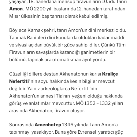
yaşayan, 18. hanedana mensup firavunların 10. idi. Tanrı
Amon
, MÖ 2200 yılı başlarında 12. hanedan tarafından
Mısır ülkesinin baş tanrısı olarak kabul edilmiş.
Böylece Karnak şehri
,
tanrı Amon’un dini merkezi oldu.
Tapınak Rahipleri dini konularda oldukları kadar maddi
ve siyasi açıdan büyük bir güce sahip idiler. Çünkü Tüm
Firavunların savaşlarda kazandığı ganimetlerin bir
bölümü, tapınaklara otomatikman ayrılıyordu.
Güzelliği dillere destan Akhenatonun karısı
Kraliçe
Nefertiti
‘ nin soyu hakkında kesin bilgiler mevcut
değildir. Yalnız arkeologlarca Nefertiti’nin
Akhenaton’un annesi Tia’nın yeğeni olduğu hakkında
görüş ve anlatımlar mevcuttur. MÖ 1352 – 1332 yılları
arasında Akhenaton, firavun oluyor.
Sonrasında
Amenhotep
1346 yılında Tanrı Amon’a
tapınmayı yasaklıyor. Buna göre Evrensel yaratıcı güç