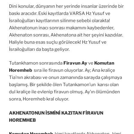
Dini konular, dünyanın her yerinde insanlar üzerinde bir
baskı aracıdır. Eski kayıtlarda VARSA Hz Yusuf ve
İsrailoğulları kayıtlarının silinme sebebi olarakta!
Akhenatonun inacı sonrası makamını kaybedenler,
Akhenaton sonrası, Akhenatona ait her şeyini kazıdılar.
Haliyle buna esas suçlu görülecek! Hz Yusuf ve
İsrailoğulları da başta geliyor.
Tutankhamon sonrasında
Firavun
Ay
ve
Komutan
Horemheb
sıra ile firavun oluyorlar. Ay; Ana kraliçe
Tia’nın akrabası ve onun zamanında sarayda çalışmaya
başlamış. Bir şekilde ölen Tutankamon’un karısı olan
dul kraliçe ile evlenip firavun olmuş. Ay’ın ölümünden
sonra, Horemheb kral oluyor.
AKHENATONUN İSMİNİ KAZITAN FİRAVUN
HOREMHEB