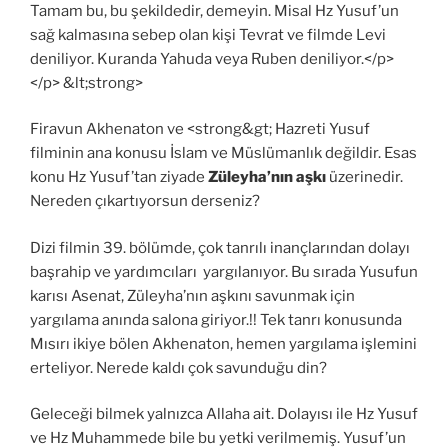
Tamam bu, bu şekildedir, demeyin. Misal Hz Yusuf’un
sağ kalmasına sebep olan kişi Tevrat ve filmde Levi
deniliyor. Kuranda Yahuda veya Ruben deniliyor.</p>
</p> &lt;strong>
Firavun Akhenaton ve <strong&gt; Hazreti Yusuf
filminin ana konusu İslam ve Müslümanlık değildir. Esas
konu Hz Yusuf’tan ziyade
Züleyha’nın aşkı
üzerinedir.
Nereden çıkartıyorsun derseniz?
Dizi filmin 39. bölümde, çok tanrılı inançlarından dolayı
başrahip ve yardımcıları yargılanıyor. Bu sırada Yusufun
karısı Asenat, Züleyha’nın aşkını savunmak için
yargılama anında salona giriyor.!! Tek tanrı konusunda
Mısırı ikiye bölen Akhenaton, hemen yargılama işlemini
erteliyor. Nerede kaldı çok savunduğu din?
Geleceği bilmek yalnızca Allaha ait. Dolayısı ile Hz Yusuf
ve Hz Muhammede bile bu yetki verilmemiş. Yusuf’un