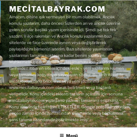
İçeriğe
MECITALBAYRAK.COM
geç
Amacım, dibine ışık vermeyen bir mum olabilmek. Arıcılık
konulu yazılarım, daha öncesi Sizlerden arı ve arıcılık üzerine
gelen sorular başlıklı yazım içerisinde idi. Şimdi ise tek tek
yazdım. İl ilçe rakımları ve Arıcılık konulu yazılarımın bazı
sitelerde ve face üzerinde aynen veya değiştirilerek
paylaşıldığını bilmenizi isterim. Bazı sitelerde yayınlanan
yazılarımın tamamı noktasına kadar benim yazılarım.
Mahkemelik bir durum ile karşılaşılmaması için 29.05.2026
tarihinden itibaren sitem içindeki eski – yeni yazılarımı kısmen
veya tamamını kopyalayıp yayınlayan siteler; Bu tarih itibari ile
alıntıladıkları daha önceki ve veya yeni yazılarıma
www.mecitalbayrak.com olarak belirtmeli veya bağlantı
vermelidir. Konu içindeki eklenti tag'ların açılması için sonuna
mecitalbayrak.com yazarsanız yazımın tamamına erişirsiniz.
Konu altlarında belirttiğim ETİKETLER, Google politikası gereği
geçen zaman içinde hafızasından silinmekte veya başkalarına
şans tanıma bazından değiştirilmekte imiş!
Menü