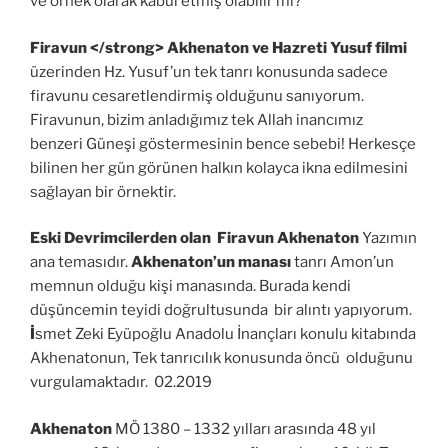
ve örnek olarak kabul etmiş olabilir mi?
Firavun </strong> Akhenaton ve Hazreti Yusuf filmi
üzerinden Hz. Yusuf’un tek tanrı konusunda sadece
firavunu cesaretlendirmiş olduğunu sanıyorum.
Firavunun, bizim anladığımız tek Allah inancımız
benzeri Güneşi göstermesinin bence sebebi! Herkesçe
bilinen her gün görünen halkın kolayca ikna edilmesini
sağlayan bir örnektir.
Eski Devrimcilerden olan Firavun Akhenaton
Yazımın
ana temasıdır.
Akhenaton’un manası
tanrı Amon’un
memnun olduğu kişi manasında. Burada kendi
düşüncemin teyidi doğrultusunda bir alıntı yapıyorum.
İ
smet Zeki Eyüpoğlu Anadolu İnançları konulu kitabında
Akhenatonun, Tek tanrıcılık konusunda öncü olduğunu
vurgulamaktadır. 02.2019
Akhenaton
MÖ 1380 – 1332 yılları arasında 48 yıl