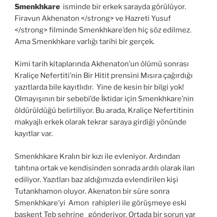
Smenkhkare
isminde bir erkek sarayda görülüyor.
Firavun Akhenaton </strong> ve Hazreti Yusuf
</strong> filminde Smenkhkare’den hiç söz edilmez.
Ama Smenkhkare varlığı tarihi bir gerçek.
Kimi tarih kitaplarında Akhenaton’un ölümü sonrası
Kraliçe Nefertiti’nin Bir Hitit prensini Mısıra çağırdığı
yazıtlarda bile kayıtlıdır. Yine de kesin bir bilgi yok!
Olmayışının bir sebebi’de İktidar için Smenkhkare’nin
öldürüldüğü belirtiliyor. Bu arada, Kraliçe Nefertitinin
makyajlı erkek olarak tekrar saraya girdiği yönünde
kayıtlar var.
Smenkhkare Kralın bir kızı ile evleniyor. Ardından
tahtına ortak ve kendisinden sonrada ardılı olarak ilan
ediliyor. Yazıtları baz aldığımızda evlendirilen kişi
Tutankhamon oluyor. Akenaton bir süre sonra
Smenkhkare’yi Amon rahipleri ile görüşmeye eski
başkent Teb şehrine gönderiyor. Ortada bir sorun var