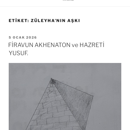
ETIKET:
ZÜLEYHA’NIN AŞKI
YAYIM
5 OCAK 2026
TARIHI
FİRAVUN AKHENATON ve HAZRETİ
YUSUF.