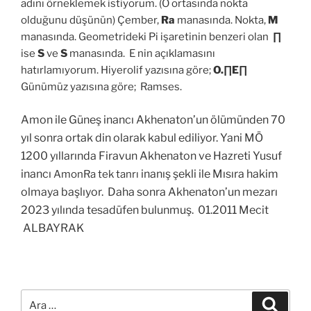
adını örneklemek istiyorum. (O ortasında nokta
olduğunu düşünün) Çember,
Ra
manasında. Nokta,
M
manasında. Geometrideki Pi işaretinin benzeri olan
∏
ise
S
ve
S
manasında. E nin açıklamasını
hatırlamıyorum. Hiyerolif yazısına göre;
O.∏E∏
Günümüz yazısına göre; Ramses.
Amon ile Güneş inancı Akhenaton’un ölümünden 70
yıl sonra ortak din olarak kabul ediliyor. Yani MÖ
1200 yıllarında Firavun Akhenaton ve Hazreti Yusuf
inancı
inanış şekli ile Mısıra hakim
AmonRa tek tanrı
olmaya başlıyor. Daha sonra Akhenaton’un mezarı
2023 yılında tesadüfen bulunmuş. 01.2011 Mecit
ALBAYRAK
Ara:
Ara