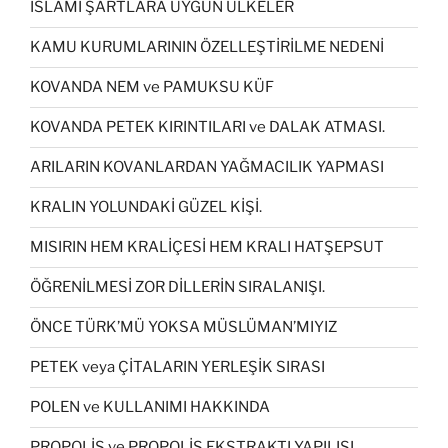
İSLAMİ ŞARTLARA UYGUN ÜLKELER
KAMU KURUMLARININ ÖZELLEŞTİRİLME NEDENİ
KOVANDA NEM ve PAMUKSU KÜF
KOVANDA PETEK KIRINTILARI ve DALAK ATMASI.
ARILARIN KOVANLARDAN YAĞMACILIK YAPMASI
KRALIN YOLUNDAKİ GÜZEL KİŞİ.
MISIRIN HEM KRALİÇESİ HEM KRALI HATŞEPSUT
ÖĞRENİLMESİ ZOR DİLLERİN SIRALANIŞI.
ÖNCE TÜRK’MÜ YOKSA MÜSLÜMAN’MIYIZ
PETEK veya ÇİTALARIN YERLEŞİK SIRASI
POLEN ve KULLANIMI HAKKINDA
PROPOLİS ve PROPOLİS EKSTRAKTI YAPILIŞI