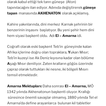
olarak kabul ettiği tek tanrı güneşe (Aton)
tapınılacağını ilan ediyor. Adınıda değiştirerek
güneşe
tapan
manasında
AKHENATON
olarak açıklamış.
Kahire yakınlarında, dini merkez Karnak şehrinin bir
benzerinin inşasını başlatıyor. Bu yeni şehir hem dini
hem siyasi başkent oldu. Adı
El – Amarna
idi.
Coğrafi olarak eski başkent Teb’in güneyinde kalan
Afrika içlerine doğru olan topraklara,
Y
ukarı Mısır;
Teb’in kuzeyi ise Ak Deniz kıyısına kadar olan bölüme
A
şağı Mısır deniliyor. Zaten kralların göğüs üzerinde
çapraz olarak tuttukları iki nesne, iki bölgeli Mısırı
temsil etmektedir.
Amarna Mektupları:
Daha sonrası
El – Amarna,
MÖ
1342 yılında Akhenatonun başkenti oluyor.
Krallığı
süresince önemli savaşlar olmamış. 1880 yılında Tel el
Amarna’da define arayanlarca bulunan kil tabletler